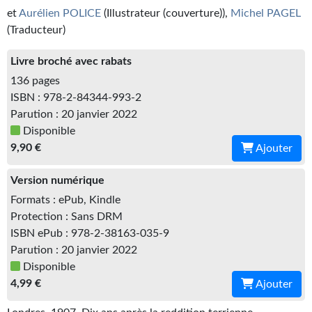
Kvasar
et
Aurélien POLICE
(Illustrateur (couverture)),
Michel PAGEL
(Traducteur)
Pulps
Livre broché avec rabats
Wotan
136 pages
Étoiles vives
ISBN : 978-2-84344-993-2
Parution : 20 janvier 2022
Yellow Submarine
Disponible
9,90 €
Ajouter
NUMÉRIQUE
Version numérique
Romans et recueils
Formats : ePub, Kindle
Une Heure-Lumière
Protection : Sans DRM
ISBN ePub : 978-2-38163-035-9
Nouvelles
Parution : 20 janvier 2022
Disponible
Bifrost
4,99 €
Ajouter
Livres audio