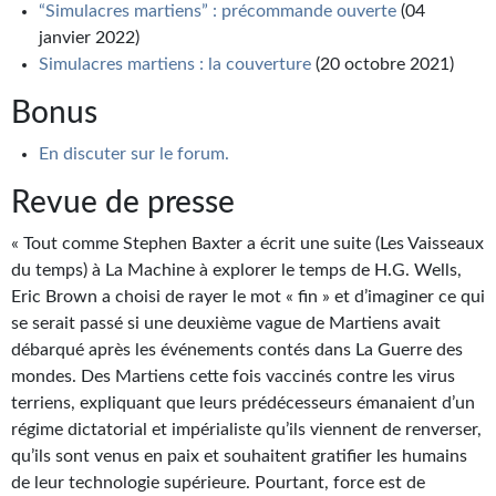
“Simulacres martiens” : précommande ouverte
(04
Journal d'un homme des bois
janvier 2022)
Simulacres martiens : la couverture
(20 octobre 2021)
FORUMS
Bonus
CONTACT
En discuter sur le forum.
Nous contacter
Revue de presse
F.A.Q.
« Tout comme Stephen Baxter a écrit une suite (Les Vaisseaux
Soumettre un manuscrit
du temps) à La Machine à explorer le temps de H.G. Wells,
Eric Brown a choisi de rayer le mot « fin » et d’imaginer ce qui
Support technique
se serait passé si une deuxième vague de Martiens avait
débarqué après les événements contés dans La Guerre des
mondes. Des Martiens cette fois vaccinés contre les virus
terriens, expliquant que leurs prédécesseurs émanaient d’un
régime dictatorial et impérialiste qu’ils viennent de renverser,
qu’ils sont venus en paix et souhaitent gratifier les humains
de leur technologie supérieure. Pourtant, force est de