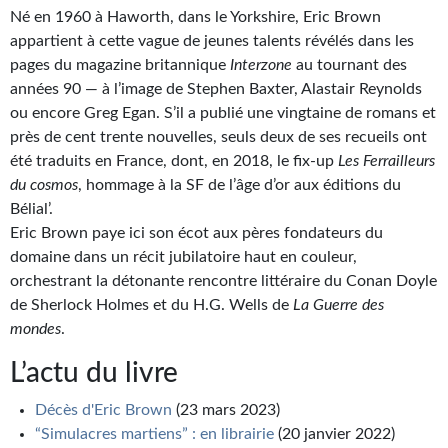
Goodies Gotland
Né en 1960 à Haworth, dans le Yorkshire, Eric Brown
appartient à cette vague de jeunes talents révélés dans les
Tirages d’art Une Heure-Lumière
pages du magazine britannique
Interzone
au tournant des
PLUS
années 90 — à l’image de Stephen Baxter, Alastair Reynolds
ou encore Greg Egan. S’il a publié une vingtaine de romans et
À paraître
près de cent trente nouvelles, seuls deux de ses recueils ont
été traduits en France, dont, en 2018, le fix-up
Les Ferrailleurs
Revue de presse
du cosmos
, hommage à la SF de l’âge d’or aux éditions du
Bélial’.
Récompenses
Eric Brown paye ici son écot aux pères fondateurs du
Newsletter
domaine dans un récit jubilatoire haut en couleur,
orchestrant la détonante rencontre littéraire du Conan Doyle
Le Bélial' sur Youtube
de Sherlock Holmes et du H.G. Wells de
La Guerre des
mondes
.
LE BLOG BIFROST
L’actu du livre
Tous les articles
Décès d'Eric Brown
(23 mars 2023)
La Bibliothèque orbitale
“Simulacres martiens” : en librairie
(20 janvier 2022)