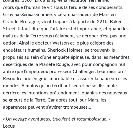
Londres, 1907. Dix ans après la reddition terrienne.
Alors que l’humanité vit sous la férule de ses conquérants,
Gratuit
Gruvlax-Xenxa-Schmee, vice-ambassadeur de Mars en
Sans DRM
Grande-Bretagne, vient frapper à la porte du 221b, Baker
Street. Il faut dire que l’affaire est d’importance, et quand les
BIFROST
maîtres de la Terre vous réclament, se dérober n’est pas une
option. Ainsi le docteur Watson et le plus célèbre des
Tous les numéros
enquêteurs humains, Sherlock Holmes, se trouvent-ils
propulsés au sein d’une enquête épineuse, dans les méandres
En numérique
désertiques de la Planète Rouge, avec pour compagnon nul
S'abonner
autre que l’impétueux professeur Challenger. Leur mission ?
Résoudre une énigme improbable et assurer la paix entre les
Les critiques
mondes. À moins qu’un terrifiant secret ne se dissimule
derrière les intentions prétendument louables des nouveaux
Le blog
seigneurs de la Terre. Car après tout, sur Mars, les
apparences peuvent s’avérer trompeuses…
Le prix des lecteurs
« Un voyage aventureux, truculent et rocambolesque. »
GOODIES
Locus