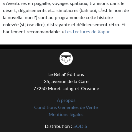
« Aventures en pagaille, voyages spatiaux, trahisons dans le
désert, déguisements et… simulacres (bah oui, c’est le nom de
la novella, non ?) sont au programme de cette histoire
enlevée (si j’ose dire), distrayante et délicieusement rétro. Et
hautement recommandable. »
Les Lectures de Xapur
Le Bélial' Éditions
35, avenue de la Gare
77250 Moret-Loing-et-Orvanne
À propos
Conditions Générales de Vente
Mentions légales
Distribution :
SODIS