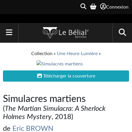
Connexion
ACCUEIL
Collection «
Une Heure-Lumière
»
LIVRES
Le Bélial'
Télécharger la couverture
Une Heure-Lumière
Simulacres martiens
Archive du Futur
(
The Martian Simulacra: A Sherlock
Parallaxe
Holmes Mystery
, 2018)
Quarante-Deux
de
Eric BROWN