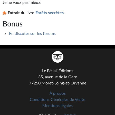
Goodies Gotland
Je ne vaux pas mieux.
Tirages d’art Une Heure-Lumière
Extrait du livre
Forêts secrètes
.
PLUS
Bonus
À paraître
En discuter sur les forums
Revue de presse
Récompenses
Newsletter
Le Bélial' Éditions
Le Bélial' sur Youtube
35, avenue de la Gare
77250 Moret-Loing-et-Orvanne
LE BLOG BIFROST
À propos
Tous les articles
Conditions Générales de Vente
Mentions légales
La Bibliothèque orbitale