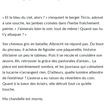
Gratuit
Sans DRM
« Et le bleu du ciel, alors ? » s’enquiert le berger Tircis, adossé
à une souche, les jambes croisées dans l’herbe fraîchement
BIFROST
peinte. « J’aimerais bien le voir, tout de même ! Quand vas-tu
t’y attaquer ? »
Tous les numéros
Ses cheveux gris en bataille, Albrecht ne répond pas. Du bout
En numérique
du pinceau, il achève de fignoler une pâquerette, histoire
d’éclairer un peu le tableau. Puis il se recule et considère son
S'abonner
œuvre. Ah, retrouver la grâce des pastorales d’antan… La
Les critiques
pièce est extrêmement sombre, et les journaux qui colmatent
la lucarne n’arrangent rien. D’ailleurs, quelle lumière attendre
Le blog
de l’extérieur ? L’averse a eu raison du réverbère du coin.
Quant à la lueur des éclairs, elle détruit tout ce qu’elle
Le prix des lecteurs
touche.
GOODIES
Ma chandelle est morne,