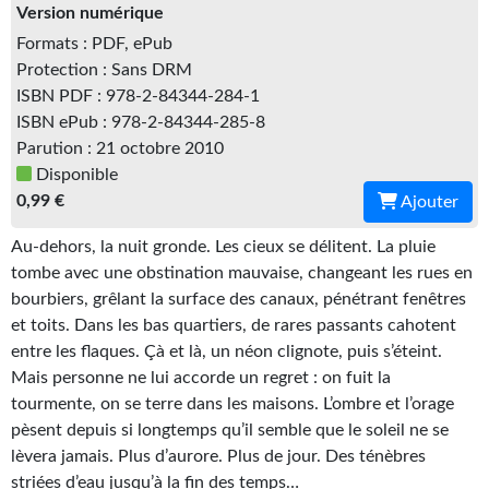
Kvasar
Version numérique
Formats : PDF, ePub
Pulps
Protection : Sans DRM
ISBN PDF : 978-2-84344-284-1
Wotan
ISBN ePub : 978-2-84344-285-8
Parution : 21 octobre 2010
Étoiles vives
Disponible
Yellow Submarine
0,99 €
Ajouter
NUMÉRIQUE
Au-dehors, la nuit gronde. Les cieux se délitent. La pluie
tombe avec une obstination mauvaise, changeant les rues en
Romans et recueils
bourbiers, grêlant la surface des canaux, pénétrant fenêtres
et toits. Dans les bas quartiers, de rares passants cahotent
Une Heure-Lumière
entre les flaques. Çà et là, un néon clignote, puis s’éteint.
Mais personne ne lui accorde un regret : on fuit la
Nouvelles
tourmente, on se terre dans les maisons. L’ombre et l’orage
Bifrost
pèsent depuis si longtemps qu’il semble que le soleil ne se
lèvera jamais. Plus d’aurore. Plus de jour. Des ténèbres
Livres audio
striées d’eau jusqu’à la fin des temps…