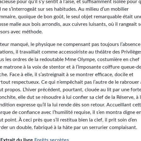
acieuse pour qu’il s’y sentît à l’aise, et suffisamment isolée pour 
l ne s’interrogeât sur ses habitudes. Au milieu d’un mobilier
mmaire, quoique de bon goût, le seul objet remarquable était un
osse malle aux bois arrondis, aux cuivres luisants, où il rangeait s
ésors avec méthode.
teur manqué, le physique ne compensant pas toujours l’absence
lations, il travaillait comme accessoiriste au théâtre des Privilège
us les ordres de la redoutable Mme Olympe, costumière en chef 
e matrone à la voix de stentor et à l’imposante coiffure queue-d
che. Face à elle, il s’astreignait à se montrer efficace, docile et
rtout respectueux. Ce qui n’empêchait pas l’autre de le rabrouer 
ut propos. L’hiver précédent, pourtant, clouée au lit par une fort
onchite, elle dut se résoudre à lui confier sa clef de la Réserve, à 
ndition expresse qu’il la lui rende dès son retour. Accueillant cet
rque de confiance avec l’humilité requise, il s’en montra digne e
t point. À ceci près que s’il restitua bien la clef, il prit soin d’en
rder un double, fabriqué à la hâte par un serrurier complaisant.
Extrait du livre
Forêts secrètes
.