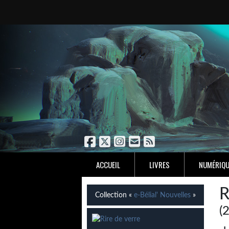
ACCUEIL
LIVRES
NUMÉRIQU
R
Collection «
e-Bélial' Nouvelles
»
(