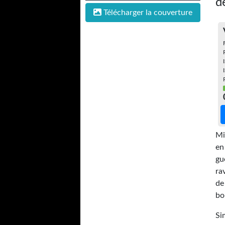
d
Télécharger la couverture
Mi
en
gu
ra
de
bo
Si