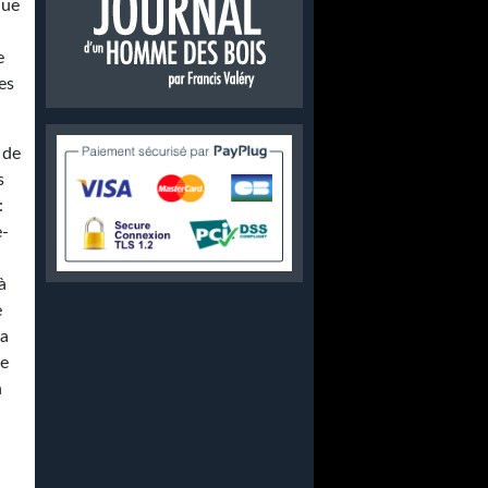
que
e
es
 de
s
:
e-
à
e
la
te
n