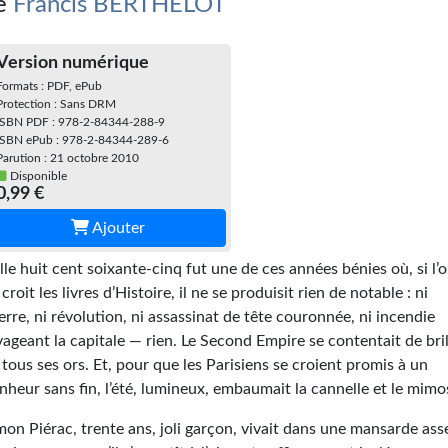
e
Francis BERTHELOT
Version numérique
Formats : PDF, ePub
Protection : Sans DRM
ISBN PDF : 978-2-84344-288-9
ISBN ePub : 978-2-84344-289-6
Parution : 21 octobre 2010
Disponible
0,99 €
Ajouter
lle huit cent soixante-cinq fut une de ces années bénies où, si l’
 croit les livres d’Histoire, il ne se produisit rien de notable : ni
erre, ni révolution, ni assassinat de tête couronnée, ni incendie
vageant la capitale — rien. Le Second Empire se contentait de bril
 tous ses ors. Et, pour que les Parisiens se croient promis à un
nheur sans fin, l’été, lumineux, embaumait la cannelle et le mimo
mon Piérac, trente ans, joli garçon, vivait dans une mansarde ass