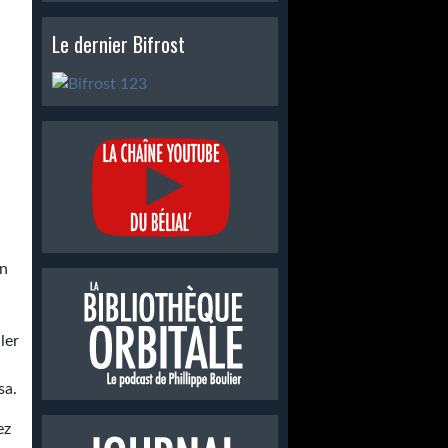
Le dernier Bifrost
on
ler
sa.
ez