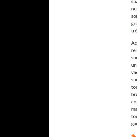
sp
nu
so
gr
tr
Ac
re
so
un
va
su
to
br
co
ma
tou
ga