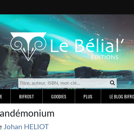
E
BIFROST
GOODIES
PLUS
LE BLOG BIFR
andémonium
e
Johan HELIOT