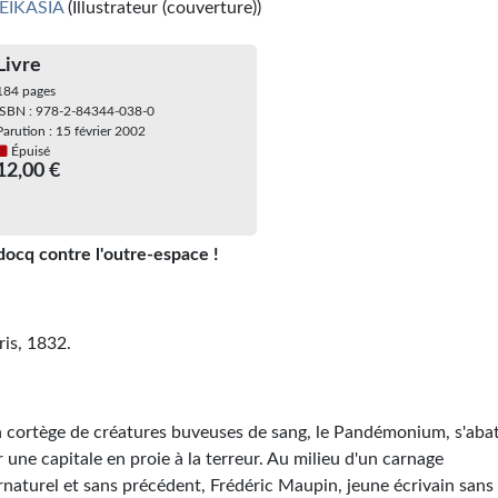
EIKASIA
(Illustrateur (couverture))
Livre
184 pages
ISBN : 978-2-84344-038-0
Parution : 15 février 2002
Épuisé
12,00 €
docq contre l'outre-espace !
ris, 1832.
 cortège de créatures buveuses de sang, le Pandémonium, s'aba
r une capitale en proie à la terreur. Au milieu d'un carnage
rnaturel et sans précédent, Frédéric Maupin, jeune écrivain sans 