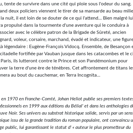
u, tente de survivre dans une cité qui ploie sous l'odeur du sang.
and deux policiers viennent le tirer de sa mansarde au beau mili
la nuit, il est loin de se douter de ce qui l'attend... Bien malgré lui,
ra propulsé dans la tourmente d'une aventure qui le conduira à
associer avec le célèbre patron de la Brigade de Sûreté, ancien
gnard, voleur, corsaire, marchand, évadé et indicateur, une figur
jà légendaire : Eugène-François Vidocq. Ensemble, de Besançon 
 citadelle fortifiée par Vauban jusque dans les catacombes et le c
 Paris, ils lutteront contre le Prince et son Pandémonium pour
uver la terre d'une ère de ténèbres. Cet affrontement de titans le
nera au bout du cauchemar, en Terra Incognita...
 en 1970 en Franche-Comté, Johan Heliot publie ses premiers texte
ofessionnels en 1999 aux éditions du Bélial' et dans les anthologies d
euve Noir. Ses univers au substrat historique solide, servis par un sen
épique issu de la grande tradition du roman populaire, ont convaincu 
ge public, lui garantissant le statut d' « auteur le plus prometteur du