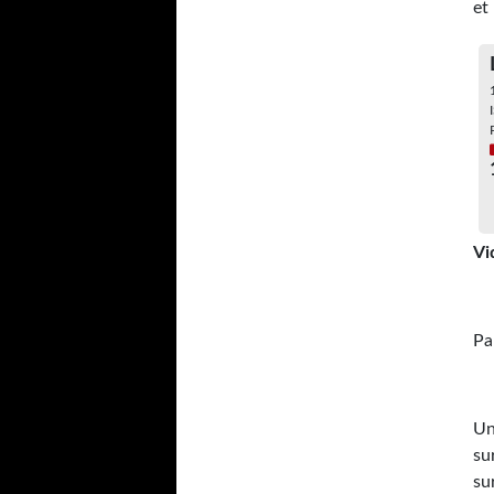
et
Vi
Pa
Un
su
su