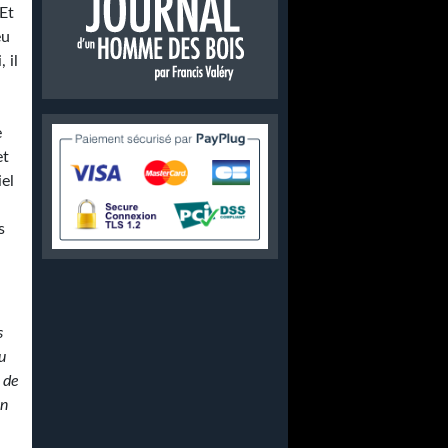
 Et
eu
 il
e
et
iel
s
s
u
s de
un