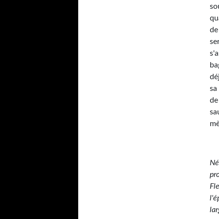
so
qu
de 
se
s'
ba
dé
sa
de
sa
mè
Né
pr
Fl
l'
lar