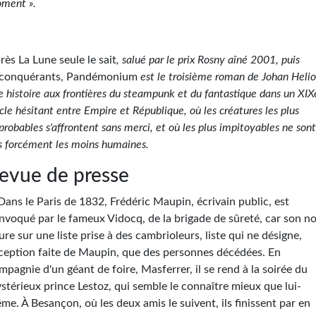
ment ».
rès La Lune seule le sait
, salué par le prix Rosny aîné 2001, puis
conquérants, Pandémonium
est le troisième roman de Johan Helio
e histoire aux frontières du steampunk et du fantastique dans un XIX
ècle hésitant entre Empire et République, où les créatures les plus
probables s'affrontent sans merci, et où les plus impitoyables ne son
s forcément les moins humaines.
evue de presse
Dans le Paris de 1832, Frédéric Maupin, écrivain public, est
nvoqué par le fameux Vidocq, de la brigade de sûreté, car son n
gure sur une liste prise à des cambrioleurs, liste qui ne désigne,
ception faite de Maupin, que des personnes décédées. En
mpagnie d'un géant de foire, Masferrer, il se rend à la soirée du
stérieux prince Lestoz, qui semble le connaître mieux que lui-
me. À Besançon, où les deux amis le suivent, ils finissent par en