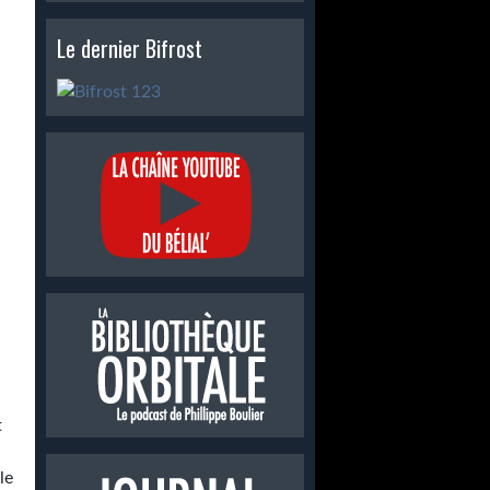
Le dernier Bifrost
t
le