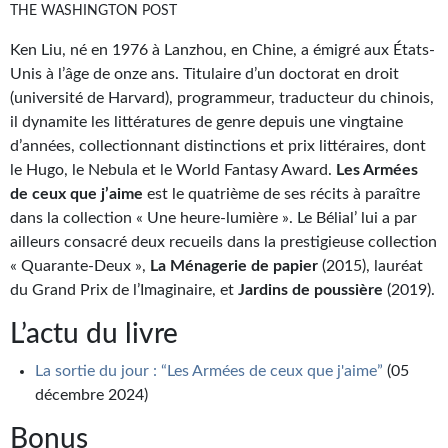
Goodies Gotland
THE WASHINGTON POST
Tirages d’art Une Heure-Lumière
Ken Liu, né en 1976 à Lanzhou, en Chine, a émigré aux États-
Unis à l’âge de onze ans. Titulaire d’un doctorat en droit
PLUS
(université de Harvard), programmeur, traducteur du chinois,
il dynamite les littératures de genre depuis une vingtaine
À paraître
d’années, collectionnant distinctions et prix littéraires, dont
Revue de presse
le Hugo, le Nebula et le World Fantasy Award.
Les Armées
de ceux que j’aime
est le quatrième de ses récits à paraître
Récompenses
dans la collection « Une heure-lumière ». Le Bélial’ lui a par
ailleurs consacré deux recueils dans la prestigieuse collection
Newsletter
« Quarante-Deux »,
La Ménagerie de papier
(2015), lauréat
du Grand Prix de l’Imaginaire, et
Jardins de poussière
(2019).
Le Bélial' sur Youtube
L’actu du livre
LE BLOG BIFROST
La sortie du jour : “Les Armées de ceux que j'aime”
(05
Tous les articles
décembre 2024)
La Bibliothèque orbitale
Bonus