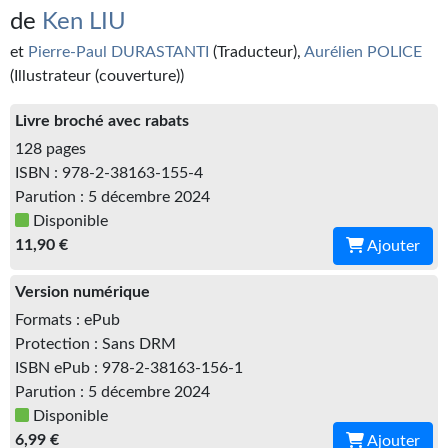
Kvasar
de
Ken LIU
et
Pierre-Paul DURASTANTI
Pulps
(Traducteur),
Aurélien POLICE
(Illustrateur (couverture))
Wotan
Livre broché avec rabats
Étoiles vives
128 pages
ISBN : 978-2-38163-155-4
Yellow Submarine
Parution : 5 décembre 2024
NUMÉRIQUE
Disponible
11,90 €
Ajouter
Romans et recueils
Version numérique
Une Heure-Lumière
Formats : ePub
Protection : Sans DRM
Nouvelles
ISBN ePub : 978-2-38163-156-1
Bifrost
Parution : 5 décembre 2024
Disponible
Livres audio
6,99 €
Ajouter