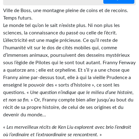
Gratuit
Ville de Boss, une montagne pleine de coins et de recoins.
Temps futurs.
Sans DRM
Le monde tel qu’on le sait n’existe plus. Ni non plus les
sciences, la connaissance du passé ou celle de l’écrit.
BIFROST
L’électricité est une magie précieuse. Ce qu’il reste de
Tous les numéros
l’humanité vit sur le dos de cités mobiles qui, comme
d’immenses animaux, poursuivent des desseins mystérieux
En numérique
sous l’égide de Pilotes qui le sont tout autant. Franny Fenway
a quatorze ans ; elle est orpheline. Et s’il y a une chose que
S'abonner
Franny aime par-dessus tout, elle à qui la vieille Prudence a
enseigné le pouvoir des « sorts d’histoire », ce sont les
Les critiques
questions. «
Une question n’indique que le milieu d’une histoire,
Le blog
et non sa fin.
» Or, Franny compte bien aller jusqu’au bout du
récit de sa propre histoire, de celui de ses origines et du
Le prix des lecteurs
devenir du monde…
GOODIES
«
Les merveilleux récits de Ken Liu explorent avec brio l’endroit
où l’ordinaire et l’extraordinaire se rencontrent.
»