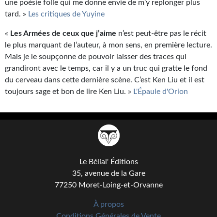
une poésie folle qui me donne envie de m’y replonger plus
tard. »
Les critiques de Yuyine
«
Les Armées de ceux que j’aime
n’est peut-être pas le récit
le plus marquant de l’auteur, à mon sens, en première lecture.
Mais je le soupçonne de pouvoir laisser des traces qui
grandiront avec le temps, car il y a un truc qui gratte le fond
du cerveau dans cette dernière scène. C’est Ken Liu et il est
toujours sage et bon de lire Ken Liu. »
L'Épaule d'Orion
Le Bélial' Éditions
35, avenue de la Gare
77250 Moret-Loing-et-Orvanne
À propos
Conditions Générales de Vente