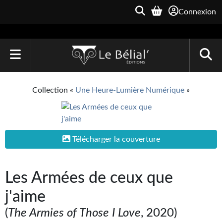
Connexion
ACCUEIL
Collection «
Une Heure-Lumière Numérique
»
LIVRES
Le Bélial'
Télécharger la couverture
Une Heure-Lumière
Archive du Futur
Les Armées de ceux que
Parallaxe
j'aime
Quarante-Deux
(
The Armies of Those I Love
, 2020)