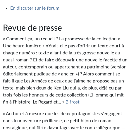
Journal d'un homme des bois
En discuter sur le forum.
FORUMS
Revue de presse
CONTACT
« Comment ça, un recueil ? La promesse de la collection «
Nous contacter
Une heure-lumière » n’était-elle pas d’offrir un texte court à
chaque nu­méro : texte allant de la très grosse nouvelle au
F.A.Q.
quasi-roman ? Et de faire découvrir une nouvelle facette d’un
Soumettre un manuscrit
auteur, contemporain ou appartenant au patrimoine (ver­sion
éditorialement pudique de « ancien ») ? Alors comment se
Support technique
fait-il que Les Armées de ceux que j’aime ne propose pas un
texte, mais bien deux de Ken Liu qui a, de plus, déjà eu par
trois fois les honneurs de cette collection (L’Homme qui mit
fin à l’histoire, Le Regard et... »
Bifrost
« Au fur et à mesure que les deux protagonistes s’engagent
dans leur aventure périlleuse, ce petit bijou de roman
nostalgique, qui flirte davantage avec le conte allégorique —