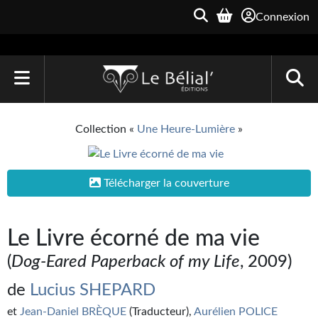
Connexion
ACCUEIL
Collection «
Une Heure-Lumière
»
LIVRES
Le Bélial'
Télécharger la couverture
Une Heure-Lumière
Le Livre écorné de ma vie
Archive du Futur
(
Dog-Eared Paperback of my Life
, 2009)
Parallaxe
de
Lucius SHEPARD
Quarante-Deux
et
Jean-Daniel BRÈQUE
(Traducteur),
Aurélien POLICE