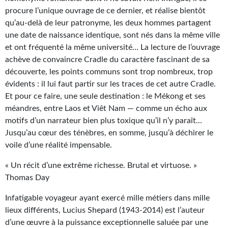
procure l’unique ouvrage de ce dernier, et réalise bientôt
Gratuit
qu’au-delà de leur patronyme, les deux hommes partagent
Sans DRM
une date de naissance identique, sont nés dans la même ville
et ont fréquenté la même université… La lecture de l’ouvrage
BIFROST
achève de convaincre Cradle du caractère fascinant de sa
découverte, les points communs sont trop nombreux, trop
Tous les numéros
évidents : il lui faut partir sur les traces de cet autre Cradle.
Et pour ce faire, une seule destination : le Mékong et ses
En numérique
méandres, entre Laos et Viêt Nam — comme un écho aux
S'abonner
motifs d’un narrateur bien plus toxique qu’il n’y paraît…
Jusqu’au cœur des ténèbres, en somme, jusqu’à déchirer le
Les critiques
voile d’une réalité impensable.
Le blog
« Un récit d’une extrême richesse. Brutal et virtuose. »
Thomas Day
Le prix des lecteurs
Infatigable voyageur ayant exercé mille métiers dans mille
GOODIES
lieux différents, Lucius Shepard (1943-2014) est l’auteur
d’une œuvre à la puissance exceptionnelle saluée par une