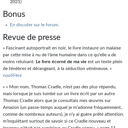
2021)
Journal d'un homme des bois
Bonus
FORUMS
En discuter sur le forum.
CONTACT
Revue de presse
Nous contacter
« Fascinant autoportrait en noir, le livre instaure un malaise
F.A.Q.
par cette mise à nu de l'âme humaine dans ce qu'elle a de
moins reluisant.
Le livre écorné de ma vie
est un texte plein
Soumettre un manuscrit
de ténèbres et dérangeant, à la séduction vénéneuse. »
nooSFère
Support technique
« « Mon nom, Thomas Cradle, n’est pas des plus répandu,
mais lorsque je suis tombé sur un livre écrit par un autre
Thomas Cradle alors que je consultais mes œuvres sur
Amazon (un passe-temps auquel je m’adonne fréquemment,
comme de nombreux auteurs), je n’y ai guère prêté attention,
m’inquiétant surtout de savoir si ce Cradle nouveau et
inconnu n’était pas supérieur au Cradle connu. » page 11.