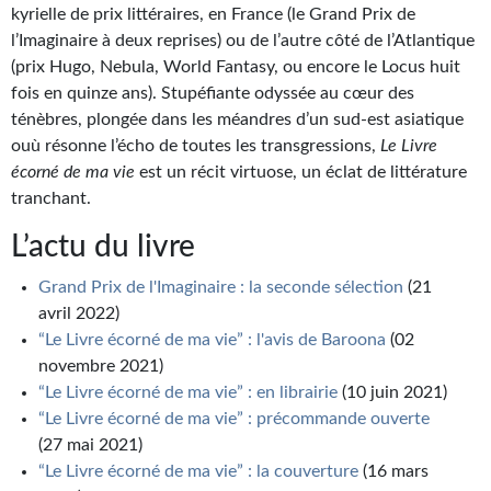
Goodies Gotland
kyrielle de prix littéraires, en France (le Grand Prix de
l’Imaginaire à deux reprises) ou de l’autre côté de l’Atlantique
Tirages d’art Une Heure-Lumière
(prix Hugo, Nebula, World Fantasy, ou encore le Locus huit
PLUS
fois en quinze ans). Stupéfiante odyssée au cœur des
ténèbres, plongée dans les méandres d’un sud-est asiatique
À paraître
ouù résonne l’écho de toutes les transgressions,
Le Livre
écorné de ma vie
est un récit virtuose, un éclat de littérature
Revue de presse
tranchant.
Récompenses
L’actu du livre
Newsletter
Grand Prix de l'Imaginaire : la seconde sélection
(21
avril 2022)
Le Bélial' sur Youtube
“Le Livre écorné de ma vie” : l'avis de Baroona
(02
novembre 2021)
LE BLOG BIFROST
“Le Livre écorné de ma vie” : en librairie
(10 juin 2021)
Tous les articles
“Le Livre écorné de ma vie” : précommande ouverte
(27 mai 2021)
La Bibliothèque orbitale
“Le Livre écorné de ma vie” : la couverture
(16 mars