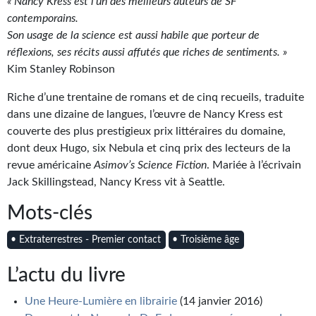
Goodies Gotland
« Nancy Kress est l’un des meilleurs auteurs de SF
contemporains.
Tirages d’art Une Heure-Lumière
Son usage de la science est aussi habile que porteur de
réflexions, ses récits aussi affutés que riches de sentiments. »
PLUS
Kim Stanley Robinson
À paraître
Riche d’une trentaine de romans et de cinq recueils, traduite
dans une dizaine de langues, l’œuvre de Nancy Kress est
Revue de presse
couverte des plus prestigieux prix littéraires du domaine,
dont deux Hugo, six Nebula et cinq prix des lecteurs de la
Récompenses
revue américaine
Asimov’s Science Fiction
. Mariée à l’écrivain
Newsletter
Jack Skillingstead, Nancy Kress vit à Seattle.
Le Bélial' sur Youtube
Mots-clés
LE BLOG BIFROST
• Extraterrestres - Premier contact
• Troisième âge
Tous les articles
L’actu du livre
La Bibliothèque orbitale
Une Heure-Lumière en librairie
(14 janvier 2016)