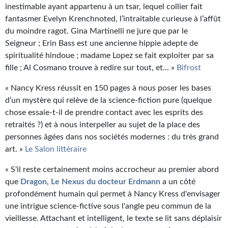
inestimable ayant appartenu à un tsar, lequel collier fait
fantasmer Evelyn Krenchnoted, l’intraitable curieuse à l’affût
du moindre ragot. Gina Martinelli ne jure que par le
Seigneur ; Erin Bass est une ancienne hippie adepte de
spiritualité hindoue ; madame Lopez se fait exploiter par sa
fille ; Al Cosmano trouve à redire sur tout, et... »
Bifrost
« Nancy Kress réussit en 150 pages à nous poser les bases
d’un mystère qui relève de la science-fiction pure (quelque
chose essaie-t-il de prendre contact avec les esprits des
retraités ?) et à nous interpeller au sujet de la place des
personnes âgées dans nos sociétés modernes : du très grand
art. »
Le Salon littéraire
« S'il reste certainement moins accrocheur au premier abord
que
Dragon
,
Le Nexus du docteur Erdmann
a un côté
profondément humain qui permet à Nancy Kress d'envisager
une intrigue science-fictive sous l'angle peu commun de la
vieillesse. Attachant et intelligent, le texte se lit sans déplaisir