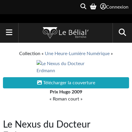
Connexion
ACCUEIL
Collection «
Une Heure-Lumière Numérique
»
LIVRES
Le Bélial'
Télécharger la couverture
Une Heure-Lumière
Prix Hugo 2009
Archive du Futur
« Roman court »
Parallaxe
Le Nexus du Docteur
Quarante-Deux