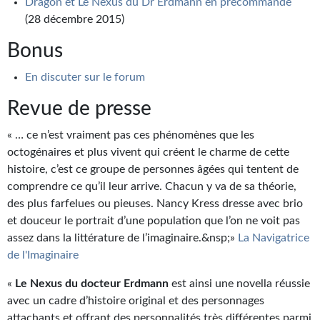
Dragon et Le Nexus du Dr Erdmann en précommande
Journal d'un homme des bois
(28 décembre 2015)
FORUMS
Bonus
CONTACT
En discuter sur le forum
Nous contacter
Revue de presse
F.A.Q.
« … ce n’est vraiment pas ces phénomènes que les
octogénaires et plus vivent qui créent le charme de cette
Soumettre un manuscrit
histoire, c’est ce groupe de personnes âgées qui tentent de
comprendre ce qu’il leur arrive. Chacun y va de sa théorie,
Support technique
des plus farfelues ou pieuses. Nancy Kress dresse avec brio
et douceur le portrait d’une population que l’on ne voit pas
assez dans la littérature de l’imaginaire.&nsp;»
La Navigatrice
de l'Imaginaire
«
Le Nexus du docteur Erdmann
est ainsi une novella réussie
avec un cadre d’histoire original et des personnages
attachants et offrant des personnalités très différentes parmi