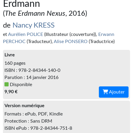
Erdmann
Kvasar
(
The Erdmann Nexus
, 2016)
Pulps
de
Nancy KRESS
Wotan
et
Aurélien POLICE
(Illustrateur (couverture)),
Erwann
Étoiles vives
PERCHOC
(Traducteur),
Alise PONSERO
(Traductrice)
Yellow Submarine
Livre
160 pages
NUMÉRIQUE
ISBN : 978-2-84344-140-0
Parution : 14 janvier 2016
Romans et recueils
Disponible
Une Heure-Lumière
9,90 €
Ajouter
Nouvelles
Version numérique
Formats : ePub, PDF, Kindle
Bifrost
Protection : Sans DRM
Livres audio
ISBN ePub : 978-2-84344-751-8