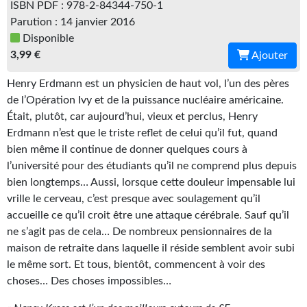
ISBN PDF : 978-2-84344-750-1
Gratuit
Parution : 14 janvier 2016
Disponible
Sans DRM
3,99 €
Ajouter
BIFROST
Henry Erdmann est un physicien de haut vol, l’un des pères
de l’Opération Ivy et de la puissance nucléaire américaine.
Tous les numéros
Était, plutôt, car aujourd’hui, vieux et perclus, Henry
Erdmann n’est que le triste reflet de celui qu’il fut, quand
En numérique
bien même il continue de donner quelques cours à
S'abonner
l’université pour des étudiants qu’il ne comprend plus depuis
bien longtemps… Aussi, lorsque cette douleur impensable lui
Les critiques
vrille le cerveau, c’est presque avec soulagement qu’il
accueille ce qu’il croit être une attaque cérébrale. Sauf qu’il
Le blog
ne s’agit pas de cela… De nombreux pensionnaires de la
maison de retraite dans laquelle il réside semblent avoir subi
Le prix des lecteurs
le même sort. Et tous, bientôt, commencent à voir des
GOODIES
choses… Des choses impossibles…