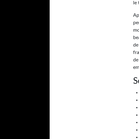
le
Ap
pe
mo
be
de
fr
de
em
S