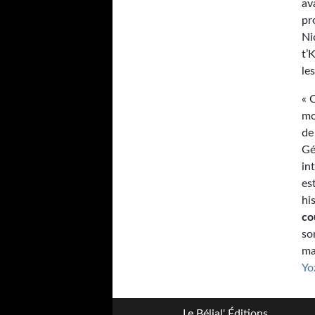
av
pr
Ni
t’
le
« 
mo
de
Gé
in
es
hi
co
so
ma
Yo
Le Bélial' Éditions