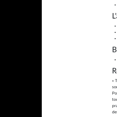
L
B
R
« 
so
Po
to
pr
de