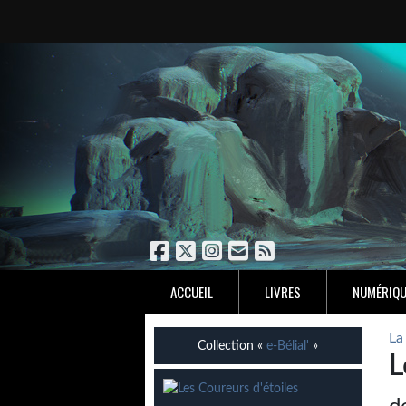
ACCUEIL
LIVRES
NUMÉRIQU
La
Collection «
e-Bélial'
»
L