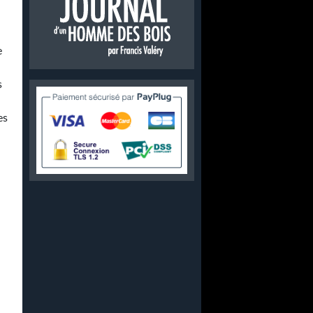
e
s
es