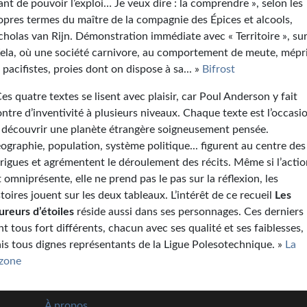
ant de pouvoir l’exploi… Je veux dire : la comprendre », selon les
opres termes du maître de la compagnie des Épices et alcools,
cholas van Rijn. Démonstration immédiate avec « Territoire », su
Kela, où une société carnivore, au comportement de meute, mépr
s pacifistes, proies dont on dispose à sa... »
Bifrost
Ces quatre textes se lisent avec plaisir, car Poul Anderson y fait
ntre d’inventivité à plusieurs niveaux. Chaque texte est l’occasi
 découvrir une planète étrangère soigneusement pensée.
ographie, population, système politique... figurent au centre des
trigues et agrémentent le déroulement des récits. Même si l’acti
t omniprésente, elle ne prend pas le pas sur la réflexion, les
stoires jouent sur les deux tableaux. L’intérêt de ce recueil
Les
ureurs d’étoiles
réside aussi dans ses personnages. Ces derniers
nt tous fort différents, chacun avec ses qualité et ses faiblesses,
is tous dignes représentants de la Ligue Polesotechnique. »
La
zone
À propos