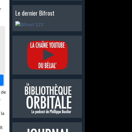
r
Le dernier Bifrost
 de
e
 la
it