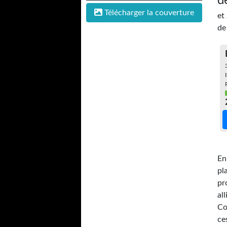
d
Télécharger la couverture
et
de
En
pl
pr
al
Co
ce