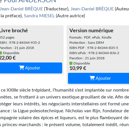
e
Poul ANDERSON
Jean-Daniel BRÈQUE
(Traducteur),
Jean-Daniel BRÈQUE
(Auteu
 la préface),
Sandra MIESEL
(Autre autrice)
Livre broché
Version numérique
352 pages
Formats : PDF, ePub, Kindle
ISBN : 978-2-84344-935-2
Protection : Sans DRM
Parution : 21 juin 2018
ISBN PDF : 978-2-84344-835-5
Disponible
ISBN ePub : 978-2-84344-836-2
22,00 €
Parution : 21 juin 2018
Disponible
Ajouter
10,99 €
Ajouter
 ce XXIIIe siècle trépidant, l’humanité s’est implantée sur nombre
anètes, se frottant à un univers exotique grouillant de vie. Afin d
otéger leurs intérêts, les négociants interstellaires ont formé une
liance : la Ligue polesotechnique. Nicholas van Rijn, fondateur de
mpagnie solaire des épices et liqueurs, est le plus flamboyant de
s princes-marchands : le présent volume, totalement inédit, réun