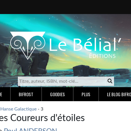
E
BIFROST
GOODIES
PLUS
LE BLOG BIFR
 Hanse Galactique
- 3
es Coureurs d'étoiles