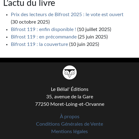
L’actu du livre
Prix des lecteurs de Bifrost 2025 : le vote est ouvert
(30 octobre 2025)
Bifrost 119 : enfin disponible !
(10 juillet 2025)
Bifrost 119 : en précommande
(25 juin 2025)
Bifrost 119 : la couverture
(10 juin 2025)
Le Bélial' Éditions
35, avenue de la Gare
77250 Moret-Loing-et-Orvanne
À propos
Conditions Générales de Vente
Mentions légales