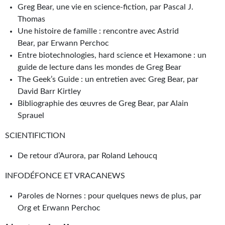
Greg Bear, une vie en science-fiction, par Pascal J.
Journal d'un homme des bois
Thomas
FORUMS
Une histoire de famille : rencontre avec Astrid
Bear, par Erwann Perchoc
CONTACT
Entre biotechnologies, hard science et Hexamone : un
guide de lecture dans les mondes de Greg Bear
Nous contacter
The Geek’s Guide : un entretien avec Greg Bear, par
David Barr Kirtley
F.A.Q.
Bibliographie des œuvres de Greg Bear, par Alain
Soumettre un manuscrit
Sprauel
Support technique
SCIENTIFICTION
De retour d’Aurora, par Roland Lehoucq
INFODÉFONCE ET VRACANEWS
Paroles de Nornes : pour quelques news de plus, par
Org et Erwann Perchoc