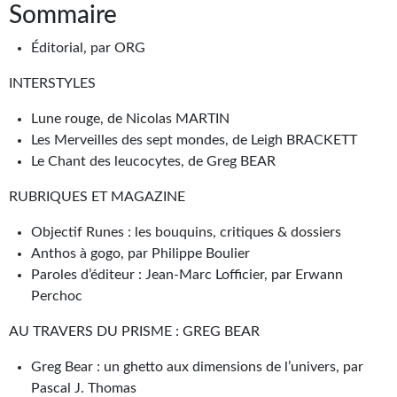
Goodies Gotland
Sommaire
Tirages d’art Une Heure-Lumière
Éditorial, par ORG
PLUS
INTERSTYLES
À paraître
Lune rouge, de Nicolas MARTIN
Les Merveilles des sept mondes, de Leigh BRACKETT
Revue de presse
Le Chant des leucocytes, de Greg BEAR
Récompenses
RUBRIQUES ET MAGAZINE
Newsletter
Objectif Runes : les bouquins, critiques & dossiers
Anthos à gogo, par Philippe Boulier
Le Bélial' sur Youtube
Paroles d’éditeur : Jean-Marc Lofficier, par Erwann
Perchoc
LE BLOG BIFROST
AU TRAVERS DU PRISME : GREG BEAR
Tous les articles
Greg Bear : un ghetto aux dimensions de l’univers, par
La Bibliothèque orbitale
Pascal J. Thomas