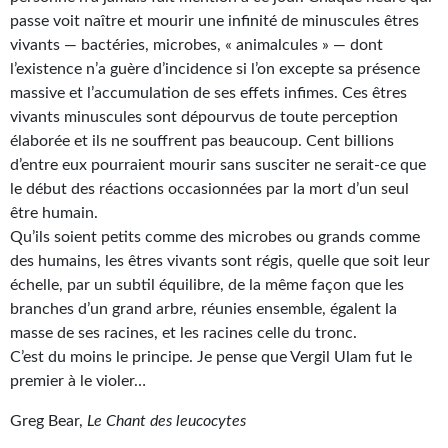
passe voit naître et mourir une infinité de minuscules êtres
Gratuit
vivants — bactéries, microbes, « animalcules » — dont
Sans DRM
l’existence n’a guère d’incidence si l’on excepte sa présence
massive et l’accumulation de ses effets infimes. Ces êtres
BIFROST
vivants minuscules sont dépourvus de toute perception
élaborée et ils ne souf­frent pas beaucoup. Cent billions
Tous les numéros
d’entre eux pourraient mourir sans susciter ne serait-ce que
le début des réactions occasionnées par la mort d’un seul
En numérique
être humain.
S'abonner
Qu’ils soient petits comme des microbes ou grands comme
des humains, les êtres vivants sont régis, quelle que soit leur
Les critiques
échelle, par un subtil équilibre, de la même façon que les
branches d’un grand arbre, réunies ensemble, égalent la
Le blog
masse de ses racines, et les racines celle du tronc.
C’est du moins le principe. Je pense que Vergil Ulam fut le
Le prix des lecteurs
premier à le violer…
GOODIES
Greg Bear,
Le Chant des leucocytes