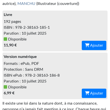
Kvasar
autrice),
MANCHU
(Illustrateur (couverture))
Pulps
Livre
192 pages
Wotan
ISBN : 978-2-38163-185-1
Parution : 10 juillet 2025
Étoiles vives
Disponible
Yellow Submarine
11,90 €
Ajouter
NUMÉRIQUE
Version numérique
Formats : ePub, PDF
Romans et recueils
Protection : Sans DRM
Une Heure-Lumière
ISBN ePub : 978-2-38163-186-8
Parution : 10 juillet 2025
Nouvelles
Disponible
6,99 €
Ajouter
Bifrost
Il existe une loi dans la nature dont, à ma connaissance,
Livres audio
personne n’a jamais fait mention à ce jour. Chaque heure qui