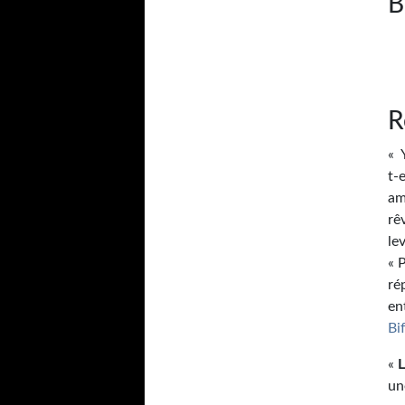
B
R
« 
t-
am
rê
le
« 
ré
en
Bi
«
L
un