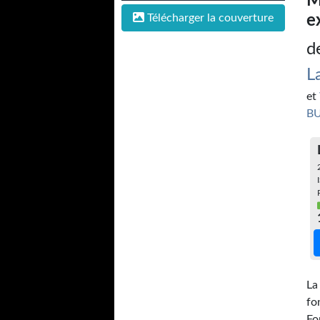
M
Télécharger la couverture
e
d
L
et
BU
La
fo
Fo