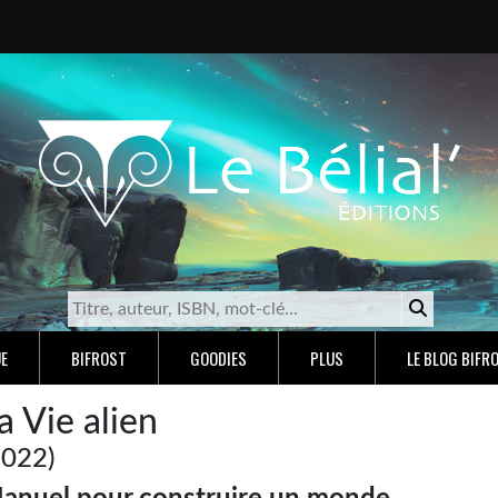
E
BIFROST
GOODIES
PLUS
LE BLOG BIFR
a Vie alien
2022)