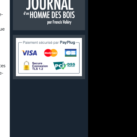
e-
que
tes
e-
a