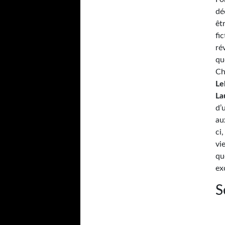
dé
êt
fi
ré
qu
Ch
Le
La
d’
au
ci
vi
qu
ex
S