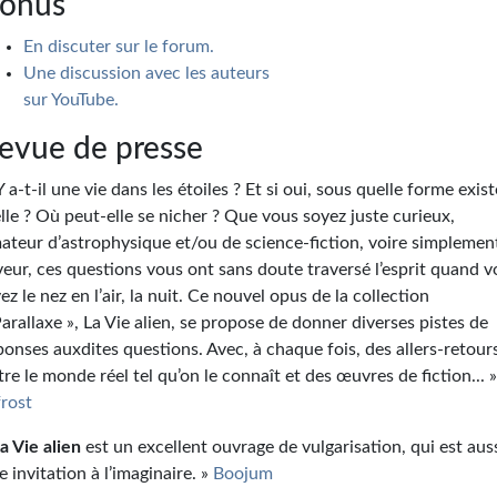
onus
En discuter sur le forum.
Une discussion avec les auteurs
sur YouTube.
evue de presse
Y a-t-il une vie dans les étoiles ? Et si oui, sous quelle forme exist
elle ? Où peut-elle se nicher ? Que vous soyez juste curieux,
ateur d’astrophysique et/ou de science-fiction, voire simplemen
veur, ces questions vous ont sans doute traversé l’esprit quand 
vez le nez en l’air, la nuit. Ce nouvel opus de la collection
Parallaxe », La Vie alien, se propose de donner diverses pistes de
ponses auxdites questions. Avec, à chaque fois, des allers-retour
tre le monde réel tel qu’on le connaît et des œuvres de fiction... 
frost
a Vie alien
est un excellent ouvrage de vulgarisation, qui est aus
e invitation à l’imaginaire. »
Boojum