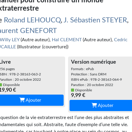
anuel pour construire un monde
xtraterrestre
e
Roland LEHOUCQ
,
J. Sébastien STEYER
,
aurent GENEFORT
Willy LEY
(Autre auteur),
Hal CLEMENT
(Autre auteur),
Cedric
CAILLE
(Illustrateur (couverture))
Livre
Version numérique
256 pages
Formats : ePub
ISBN : 978-2-38163-063-2
Protection : Sans DRM
Parution : 20 octobre 2022
ISBN ePub : 978-2-38163-064-9
Disponible
Parution : 20 octobre 2022
19,90 €
Disponible
9,99 €
Ajouter
Ajouter
 question de la vie extraterrestre est l’une des plus abstraites et
ndamentales qui soit. Abstraite, faute d’exemple d’une telle vie.
ndamentale, car touchant à notre place au sein du cosmos, au