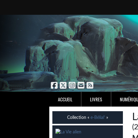
ACCUEIL
LIVRES
NUMÉRIQU
L
Collection «
e-Bélial'
»
(