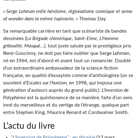
Goodies Gotland
« Serge Lehman mêle héroïsme, régionalisme cosmique et sense
Tirages d’art Une Heure-Lumière
of wonder dans la même tapisserie. »
Thomas Day
PLUS
Sa remarquable carrière en tant que scénariste de bandes
dessinées (
La Brigade chimérique
,
Saint-Elme
,
L’Homme
À paraître
gribouillé
,
Masqué
…), tout juste saluée par le prestigieux prix
Revue de presse
René-Goscinny, ne doit pas faire oublier que Serge Lehman,
né en 1964, est d’abord et avant tout un romancier. Doublé
Récompenses
d’un extraordinaire ambassadeur de la science-fiction
française, en qualité d’essayiste comme d’anthologiste (on se
Newsletter
souvient d’
Escales sur l’horizon
, en 1998, qui imposa une
génération d’auteurs auprès du grand public).
L’Inversion de
Le Bélial' sur Youtube
Polyphème
est la quintessence de sa manière, faite d’un sens
LE BLOG BIFROST
inné du merveilleux et du vertige de l’étrange, quelque part
entre Stephen King, Maurice Renard et Cordwainer Smith.
Tous les articles
L’actu du livre
La Bibliothèque orbitale
“L'Inversion de Polyphème” : en librairie
(13 mars