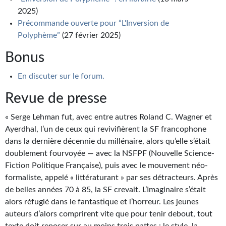
Journal d'un homme des bois
2025)
Précommande ouverte pour “L'Inversion de
FORUMS
Polyphème”
(27 février 2025)
CONTACT
Bonus
Nous contacter
En discuter sur le forum.
F.A.Q.
Revue de presse
Soumettre un manuscrit
« Serge Lehman fut, avec entre autres Roland C. Wagner et
Ayerdhal, l’un de ceux qui revivifièrent la SF francophone
Support technique
dans la dernière décennie du millénaire, alors qu’elle s’était
doublement fourvoyée — avec la NSFPF (Nouvelle Science-
Fiction Politique Française), puis avec le mouvement néo-
formaliste, appelé « littératurant » par ses détracteurs. Après
de belles années 70 à 85, la SF crevait. L’Imaginaire s’était
alors réfugié dans le fantastique et l’horreur. Les jeunes
auteurs d’alors comprirent vite que pour tenir debout, tout
texte doit reposer sur au moins trois pattes : le style, la