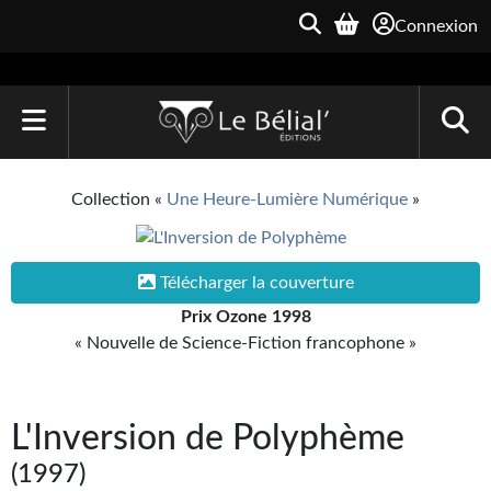
Connexion
ACCUEIL
Collection «
Une Heure-Lumière Numérique
»
LIVRES
Le Bélial'
Télécharger la couverture
Prix Ozone 1998
Une Heure-Lumière
« Nouvelle de Science-Fiction francophone »
Archive du Futur
Parallaxe
L'Inversion de Polyphème
Quarante-Deux
(1997)