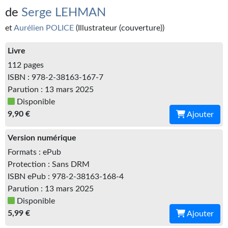
Kvasar
de
Serge LEHMAN
Pulps
et
Aurélien POLICE
(Illustrateur (couverture))
Wotan
Livre
112 pages
Étoiles vives
ISBN : 978-2-38163-167-7
Parution : 13 mars 2025
Yellow Submarine
Disponible
NUMÉRIQUE
9,90 €
Ajouter
Romans et recueils
Version numérique
Formats : ePub
Une Heure-Lumière
Protection : Sans DRM
ISBN ePub : 978-2-38163-168-4
Nouvelles
Parution : 13 mars 2025
Bifrost
Disponible
5,99 €
Ajouter
Livres audio