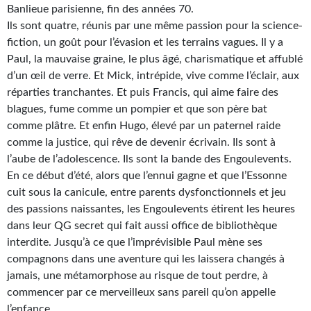
Banlieue parisienne, fin des années 70.
Gratuit
Ils sont quatre, réunis par une même passion pour la science-
fiction, un goût pour l’évasion et les terrains vagues. Il y a
Sans DRM
Paul, la mauvaise graine, le plus âgé, charismatique et affublé
d’un œil de verre. Et Mick, intrépide, vive comme l’éclair, aux
BIFROST
réparties tranchantes. Et puis Francis, qui aime faire des
Tous les numéros
blagues, fume comme un pompier et que son père bat
comme plâtre. Et enfin Hugo, élevé par un paternel raide
En numérique
comme la justice, qui rêve de devenir écrivain. Ils sont à
l’aube de l’adolescence. Ils sont la bande des Engoulevents.
S'abonner
En ce début d’été, alors que l’ennui gagne et que l’Essonne
cuit sous la canicule, entre parents dysfonctionnels et jeu
Les critiques
des passions naissantes, les Engoulevents étirent les heures
Le blog
dans leur QG secret qui fait aussi office de bibliothèque
interdite. Jusqu’à ce que l’imprévisible Paul mène ses
Le prix des lecteurs
compagnons dans une aventure qui les laissera changés à
jamais, une métamorphose au risque de tout perdre, à
GOODIES
commencer par ce merveilleux sans pareil qu’on appelle
l’enfance…