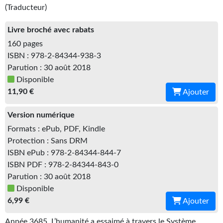
Kvasar
(Traducteur)
Pulps
Livre broché avec rabats
160 pages
Wotan
ISBN : 978-2-84344-938-3
Parution : 30 août 2018
Étoiles vives
Disponible
Yellow Submarine
11,90 €
Ajouter
NUMÉRIQUE
Version numérique
Formats : ePub, PDF, Kindle
Romans et recueils
Protection : Sans DRM
Une Heure-Lumière
ISBN ePub : 978-2-84344-844-7
ISBN PDF : 978-2-84344-843-0
Nouvelles
Parution : 30 août 2018
Disponible
Bifrost
6,99 €
Ajouter
Livres audio
Année 3685. L’humanité a essaimé à travers le Système