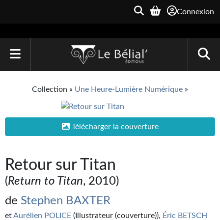
Connexion
ACCUEIL
Collection «
Une Heure-Lumière Numérique
»
LIVRES
Le Bélial'
Télécharger la couverture
Une Heure-Lumière
Retour sur Titan
Archive du Futur
(
Return to Titan
, 2010)
Parallaxe
de
Stephen BAXTER
Quarante-Deux
et
Aurélien POLICE
(Illustrateur (couverture)),
Éric BETSCH