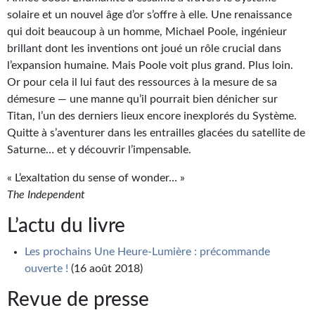
solaire et un nouvel âge d’or s’offre à elle. Une renaissance
Gratuit
qui doit beaucoup à un homme, Michael Poole, ingénieur
Sans DRM
brillant dont les inventions ont joué un rôle crucial dans
l’expansion humaine. Mais Poole voit plus grand. Plus loin.
BIFROST
Or pour cela il lui faut des ressources à la mesure de sa
démesure — une manne qu’il pourrait bien dénicher sur
Tous les numéros
Titan, l’un des derniers lieux encore inexplorés du Système.
Quitte à s’aventurer dans les entrailles glacées du satellite de
En numérique
Saturne… et y découvrir l’impensable.
S'abonner
« L’exaltation du sense of wonder… »
The Independent
Les critiques
L’actu du livre
Le blog
Les prochains Une Heure-Lumière : précommande
Le prix des lecteurs
ouverte !
(16 août 2018)
GOODIES
Revue de presse