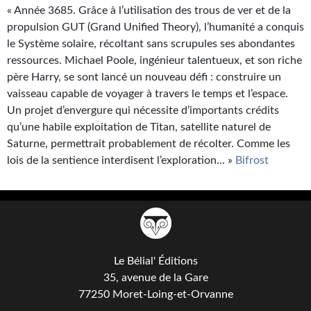
Goodies Gotland
« Année 3685. Grâce à l’utilisation des trous de ver et de la
propulsion GUT (Grand Unified Theory), l’humanité a conquis
Tirages d’art Une Heure-Lumière
le Système solaire, récoltant sans scrupules ses abondantes
PLUS
ressources. Michael Poole, ingénieur talentueux, et son riche
père Harry, se sont lancé un nouveau défi : construire un
À paraître
vaisseau capable de voyager à travers le temps et l’espace.
Un projet d’envergure qui nécessite d’importants crédits
Revue de presse
qu’une habile exploitation de Titan, satellite naturel de
Saturne, permettrait probablement de récolter. Comme les
Récompenses
lois de la sentience interdisent l’exploration... »
Bifrost
Newsletter
Le Bélial' sur Youtube
LE BLOG BIFROST
Le Bélial' Éditions
Tous les articles
35, avenue de la Gare
La Bibliothèque orbitale
77250 Moret-Loing-et-Orvanne