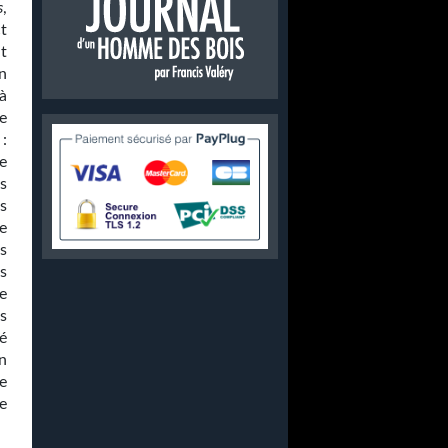
s
,
t
nt
n
à
e
 :
e
s
es
e
s
s
se
s
é
n
e
e