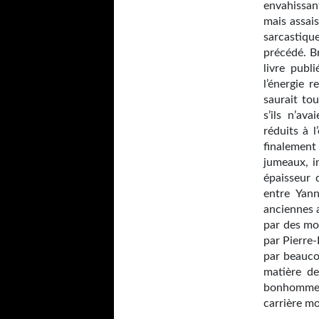
envahissan
mais assai
sarcastique
précédé. B
livre publ
l’énergie 
saurait tou
s’ils n’av
réduits à l
finalement 
jumeaux, i
épaisseur 
entre Yann
anciennes a
par des mo
par Pierre-
par beauco
ma­tière d
bonhomme –
carrière m