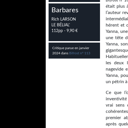
Bifrost
n°10
était plus
Barbares
l’auteur re
intermédiai
Rich LARSON
hérent et 
LE BÉLIAL'
112pp - 9,90 €
Yanna, une
une tête d
Yanna, son
Critique parue en janvier
gigantes
2024 dans
Bifrost n° 113
Habituellem
les deux l
nagevide e
Yanna, pou
un pétrin à
Ce que l’
inventivité
vrai sens 
cohérentes
premier a
après quel