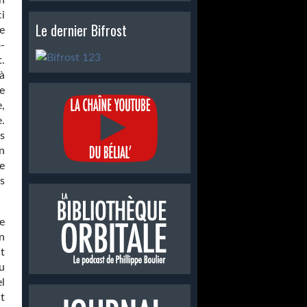
n
i
Le dernier Bifrost
le
o­
.
à
e
,
.
s
n
e
s
e
un
t
u
l
t