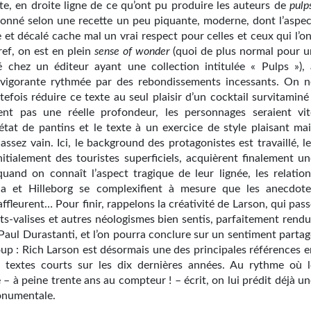
te, en droite ligne de ce qu’ont pu produire les auteurs de
pulp
sonné selon une recette un peu piquante, moderne, dont l’aspec
 et décalé cache mal un vrai respect pour celles et ceux qui l’o
ref, on est en plein
sense of wonder
(quoi de plus normal pour u
ié chez un éditeur ayant une collection intitulée « Pulps »), 
revigorante rythmée par des rebondissements incessants. On n
tefois réduire ce texte au seul plaisir d’un cocktail survitaminé
aient pas une réelle profondeur, les personnages seraient vit
’état de pantins et le texte à un exercice de style plaisant mai
assez vain. Ici, le background des protagonistes est travaillé, l
nitialement des touristes superficiels, acquièrent finalement un
quand on connaît l’aspect tragique de leur lignée, les relation
a et Hilleborg se complexi­fient à mesure que les anecdote
ffleurent… Pour finir, rappelons la créativité de Larson, qui pas
ts-valises et autres néologismes bien sentis, parfaitement rendu
Paul Durastanti, et l’on pourra conclure sur un sentiment partag
up : Rich Larson est désormais une des principales références e
e textes courts sur les dix dernières années. Au rythme où l
 à peine trente ans au compteur ! – écrit, on lui prédit déjà un
onumentale.