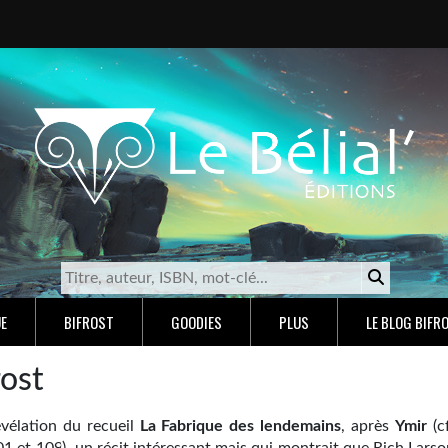
E
BIFROST
GOODIES
PLUS
LE BLOG BIFR
rost
évélation du recueil
La Fabrique des lendemains
, après
Ymir
(c