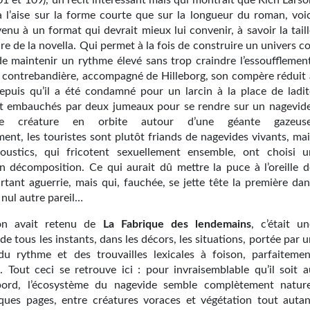
1 et 109), un récit intéressant mais qui montrait que Rich Larso
 à l’aise sur la forme courte que sur la longueur du roman, voic
venu à un format qui devrait mieux lui convenir, à savoir la tail
re de la novella. Qui permet à la fois de construire un univers c
de maintenir un rythme élevé sans trop craindre l’essoufflement
 contrebandière, accompagné de Hille­borg, son compère réduit 
epuis qu’il a été condamné pour un larcin à la place de ladit
t embauchés par deux jumeaux pour se rendre sur un nagevide
que créature en orbite autour d’une géante gazeuse
ent, les touristes sont plutôt friands de nagevides vivants, mai
oustics, qui fricotent sexuellement en­semble, ont choisi u
n décomposition. Ce qui aurait dû mettre la puce à l’oreille d
rtant aguerrie, mais qui, fauchée, se jette tête la première dan
 nul autre pareil…
on avait retenu de
La Fabrique des lendemains
, c’était un
 de tous les instants, dans les décors, les situations, portée par 
du rythme et des trouvailles lexicales à foison, parfaitemen
. Tout ceci se retrouve ici : pour invraisemblable qu’il soit a
bord, l’écosystème du nagevide semble complètement nature
ques pages, entre créatures voraces et végétation tout autan