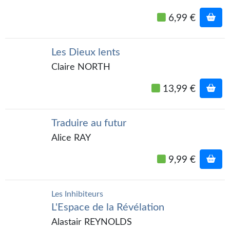
Goodies Gotland
6,99 €
Tirages d’art Une Heure-Lumière
PLUS
Les Dieux lents
À paraître
Claire NORTH
Revue de presse
13,99 €
Récompenses
Traduire au futur
Newsletter
Alice RAY
Le Bélial' sur Youtube
9,99 €
LE BLOG BIFROST
Les Inhibiteurs
Tous les articles
L'Espace de la Révélation
La Bibliothèque orbitale
Alastair REYNOLDS