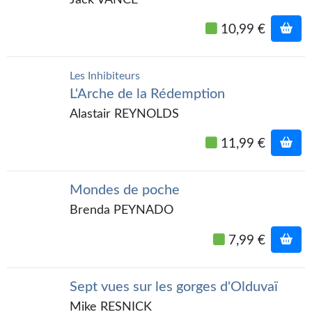
Gratuit
10,99 €
Sans DRM
Les Inhibiteurs
BIFROST
L'Arche de la Rédemption
Tous les numéros
Alastair REYNOLDS
En numérique
11,99 €
S'abonner
Mondes de poche
Les critiques
Brenda PEYNADO
Le blog
7,99 €
Le prix des lecteurs
GOODIES
Sept vues sur les gorges d'Olduvaï
Mike RESNICK