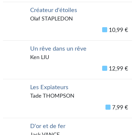
Kvasar
Créateur d'étoiles
Pulps
Olaf STAPLEDON
Wotan
10,99 €
Étoiles vives
Un rêve dans un rêve
Yellow Submarine
Ken LIU
NUMÉRIQUE
12,99 €
Romans et recueils
Les Expiateurs
Une Heure-Lumière
Tade THOMPSON
Nouvelles
7,99 €
Bifrost
D'or et de fer
Livres audio
Jack VANCE