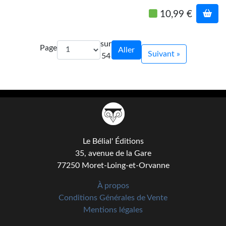
Journal d'un homme des bois
10,99 €
FORUMS
sur
Page
Aller
CONTACT
Suivant »
54
Nous contacter
F.A.Q.
Soumettre un manuscrit
Support technique
Le Bélial' Éditions
35, avenue de la Gare
77250 Moret-Loing-et-Orvanne
À propos
Conditions Générales de Vente
Mentions légales