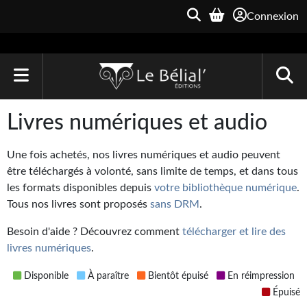
Connexion
ACCUEIL
Livres numériques et audio
LIVRES
Une fois achetés, nos livres numériques et audio peuvent
Le Bélial'
être téléchargés à volonté, sans limite de temps, et dans tous
les formats disponibles depuis
votre bibliothèque numérique
.
Une Heure-Lumière
Tous nos livres sont proposés
sans DRM
.
Archive du Futur
Besoin d'aide ? Découvrez comment
télécharger et lire des
livres numériques
.
Parallaxe
Disponible
À paraître
Bientôt épuisé
En réimpression
Quarante-Deux
Épuisé