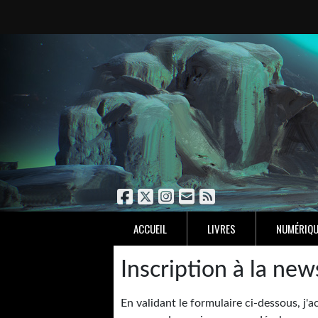
ACCUEIL
LIVRES
NUMÉRIQU
Inscription à la new
En validant le formulaire ci-dessous, j'ac