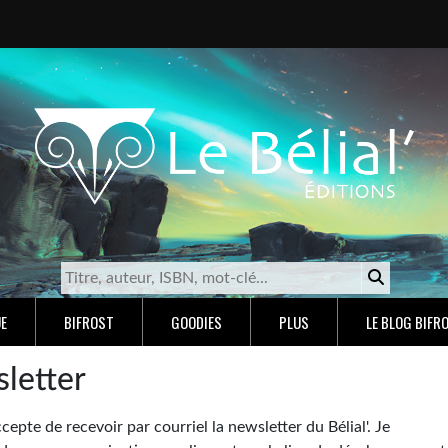
E
BIFROST
GOODIES
PLUS
LE BLOG BIFR
sletter
cepte de recevoir par courriel la newsletter du Bélial'. Je