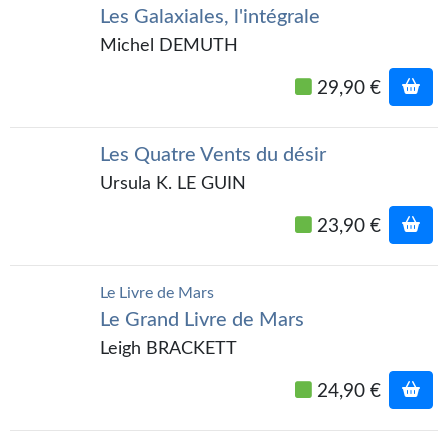
Les Galaxiales, l'intégrale
Gratuit
Michel DEMUTH
Sans DRM
29,90 €
BIFROST
Tous les numéros
Les Quatre Vents du désir
Ursula K. LE GUIN
En numérique
23,90 €
S'abonner
Les critiques
Le Livre de Mars
Le Grand Livre de Mars
Le blog
Leigh BRACKETT
Le prix des lecteurs
24,90 €
GOODIES