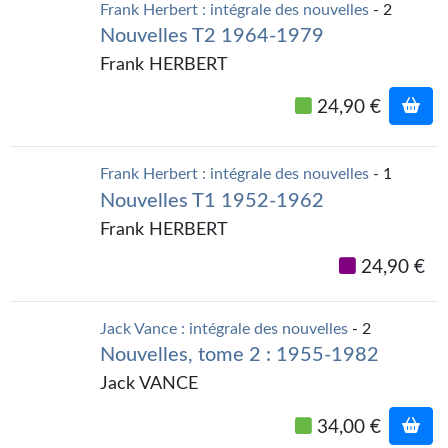
Goodies Gotland
Frank Herbert : intégrale des nouvelles
- 2
Nouvelles T2 1964-1979
Tirages d’art Une Heure-Lumière
Frank HERBERT
PLUS
24,90 €
À paraître
Revue de presse
Frank Herbert : intégrale des nouvelles
- 1
Nouvelles T1 1952-1962
Récompenses
Frank HERBERT
Newsletter
24,90 €
Le Bélial' sur Youtube
Jack Vance : intégrale des nouvelles
- 2
LE BLOG BIFROST
Nouvelles, tome 2 : 1955-1982
Tous les articles
Jack VANCE
La Bibliothèque orbitale
34,00 €