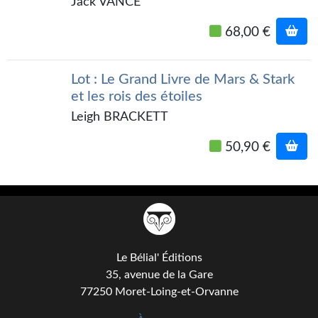
Jack VANCE
68,00 €
Lot : Le Grand Livre de Mars & Stark
et les rois des étoiles
Leigh BRACKETT
50,90 €
Le Bélial' Éditions
35, avenue de la Gare
77250 Moret-Loing-et-Orvanne