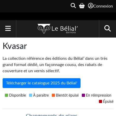
Connexion
ACCUEIL
Kvasar
LIVRES
La collection référence des éditions du Bélial’ dans un très
Le Bélial'
grand format dédié, un façonnage cousu, des rabats de
couverture et un vernis sélectif.
Une Heure-Lumière
Télécharger le catalogue 2025 du Bélial'
Archive du Futur
Disponible
À paraître
Bientôt épuisé
En réimpression
Parallaxe
Épuisé
Quarante-Deux