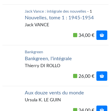
Journal d'un homme des bois
Jack Vance : intégrale des nouvelles
- 1
FORUMS
Nouvelles, tome 1 : 1945-1954
Jack VANCE
CONTACT
34,00 €
Nous contacter
F.A.Q.
Bankgreen
Soumettre un manuscrit
Bankgreen, l'intégrale
Thierry DI ROLLO
Support technique
26,00 €
Aux douze vents du monde
Ursula K. LE GUIN
24,00 €