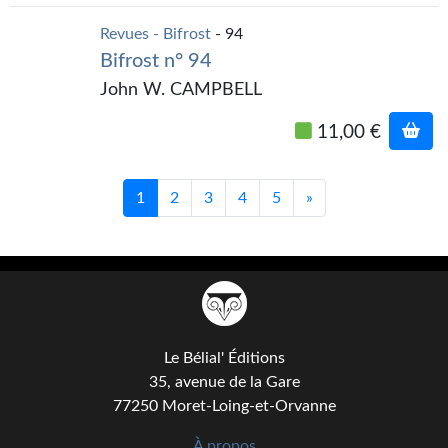
Revues - Bifrost
- 94
Bifrost n° 94
John W. CAMPBELL
11,00 €
1
2
3
4
5
»
Le Bélial' Éditions
35, avenue de la Gare
77250 Moret-Loing-et-Orvanne
À propos