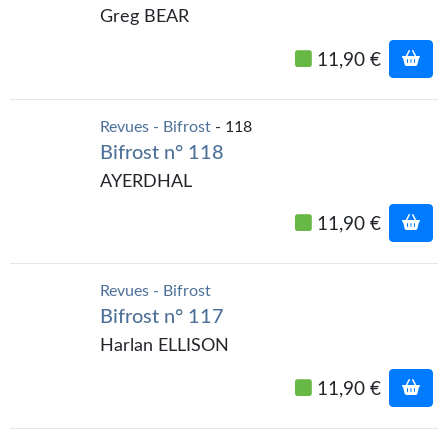
Goodies Gotland
Greg BEAR
Tirages d’art Une Heure-Lumière
11,90 €
PLUS
À paraître
Revues - Bifrost
- 118
Bifrost n° 118
Revue de presse
AYERDHAL
Récompenses
11,90 €
Newsletter
Revues - Bifrost
Le Bélial' sur Youtube
Bifrost n° 117
LE BLOG BIFROST
Harlan ELLISON
Tous les articles
11,90 €
La Bibliothèque orbitale