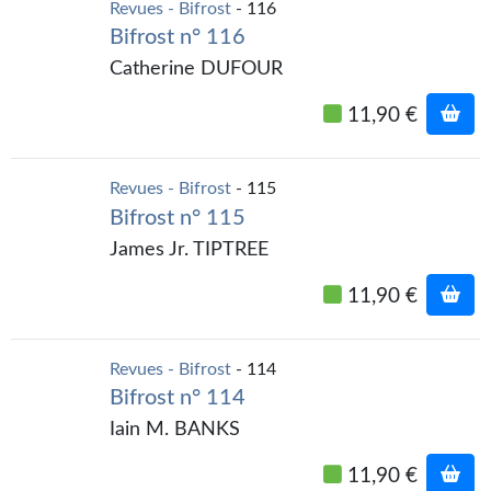
Revues - Bifrost
- 116
Journal d'un homme des bois
Bifrost n° 116
FORUMS
Catherine DUFOUR
CONTACT
11,90 €
Nous contacter
Revues - Bifrost
- 115
F.A.Q.
Bifrost n° 115
James Jr. TIPTREE
Soumettre un manuscrit
11,90 €
Support technique
Revues - Bifrost
- 114
Bifrost n° 114
Iain M. BANKS
11,90 €