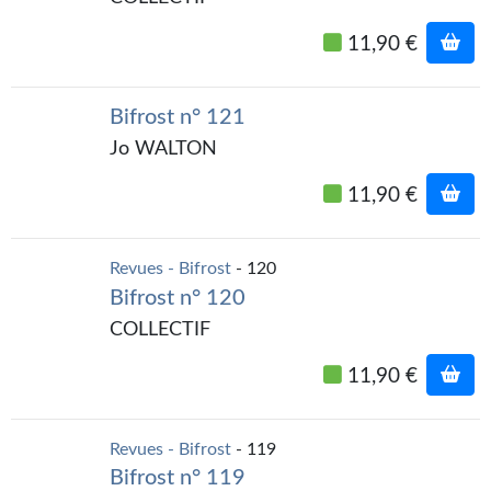
Gratuit
11,90 €
Sans DRM
Bifrost n° 121
BIFROST
Jo WALTON
Tous les numéros
11,90 €
En numérique
S'abonner
Revues - Bifrost
- 120
Bifrost n° 120
Les critiques
COLLECTIF
Le blog
11,90 €
Le prix des lecteurs
GOODIES
Revues - Bifrost
- 119
Bifrost n° 119