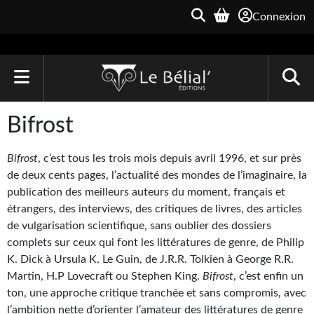
Connexion
ACCUEIL
Bifrost
LIVRES
Bifrost
, c’est tous les trois mois depuis avril 1996, et sur près
Le Bélial'
de deux cents pages, l’actualité des mondes de l’imaginaire, la
publication des meilleurs auteurs du moment, français et
Une Heure-Lumière
étrangers, des interviews, des critiques de livres, des articles
de vulgarisation scientifique, sans oublier des dossiers
Archive du Futur
complets sur ceux qui font les littératures de genre, de Philip
K. Dick à Ursula K. Le Guin, de J.R.R. Tolkien à George R.R.
Parallaxe
Martin, H.P Lovecraft ou Stephen King.
Bifrost
, c’est enfin un
Quarante-Deux
ton, une approche critique tranchée et sans compromis, avec
l’ambition nette d’orienter l’amateur des littératures de genre