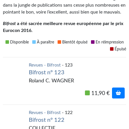
Kvasar
dans la jungle de publications sans cesse plus nombreuses en
pointant le bon, voire l’excellent, aussi bien que le mauvais.
Pulps
Bifrost
a été sacrée meilleure revue européenne par le prix
Wotan
Eurocon 2016.
Étoiles vives
Disponible
À paraître
Bientôt épuisé
En réimpression
Épuisé
Yellow Submarine
NUMÉRIQUE
Revues - Bifrost
- 123
Bifrost n° 123
Romans et recueils
Roland C. WAGNER
Une Heure-Lumière
11,90 €
Nouvelles
Bifrost
Revues - Bifrost
- 122
Bifrost n° 122
Livres audio
COLLECTIF