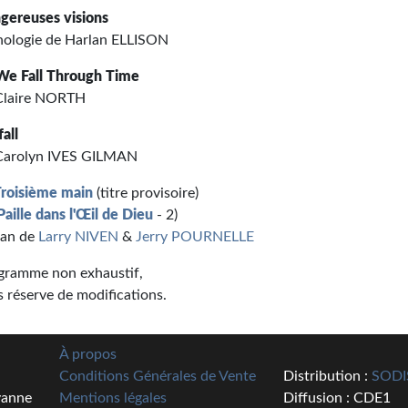
gereuses visions
hologie de Harlan ELLISON
We Fall Through Time
Claire NORTH
all
Carolyn IVES GILMAN
Troisième main
(titre provisoire)
Paille dans l'Œil de Dieu
- 2)
an de
Larry NIVEN
&
Jerry POURNELLE
gramme non exhaustif,
s réserve de modifications.
À propos
Conditions Générales de Vente
Distribution :
SODI
vanne
Mentions légales
Diffusion : CDE1