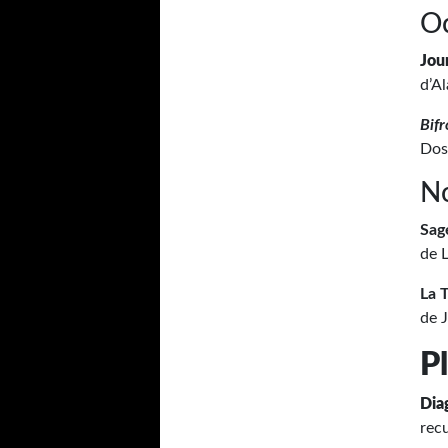
O
Jou
d’A
Bifr
Dos
N
Sag
de 
La 
de 
P
Dia
rec