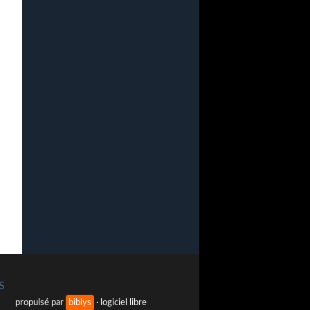
S
propulsé par
biblys
· logiciel libre