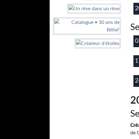
2
S
0
1
2
2
S
Cré
de 