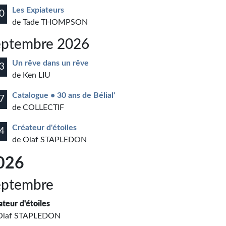
Les Expiateurs
0
de Tade THOMPSON
eptembre 2026
Un rêve dans un rêve
3
de Ken LIU
Catalogue • 30 ans de Bélial'
7
de COLLECTIF
Créateur d'étoiles
4
de Olaf STAPLEDON
026
eptembre
ateur d'étoiles
Olaf STAPLEDON