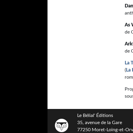
Dan
ant
As 
de 
Arkf
de 
La 
(
La 
rom
Pro
sou
Le Bélial' Éditions
35, avenue de la Gare
77250 Moret-Loing-et-Or