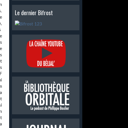
n
Le dernier Bifrost
.
te
,
s
e
s
de
s
t
es
-F
i
m
a
t
i
n
nt
a