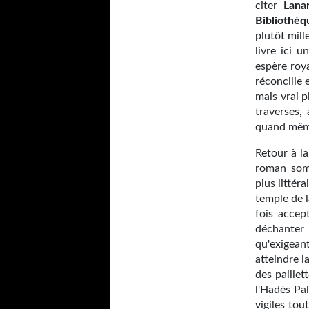
citer
Lana
Bibliothèq
plutôt mill
livre ici 
espère roy
réconcilie 
mais vrai p
traverses,
quand mêm
Retour à la
roman somb
plus littér
temple de l
fois accep
déchanter 
qu'exigeant
atteindre l
des paillet
l'Hadès Pa
vigiles tou