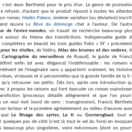
 c'est deux Berthelot pour le prix d'un. Le genre de promotio
 à refuser, d'autant que le produit répond à toutes les attentes
 un roman,
Hadès Palace
, sixième variation (ou déviation) inscri
grand œuvre
Le Rêve du démiurge
cher à l'auteur. De l'autre
ue de l'entre-mondes
, un travail de recherche beaucoup plu
ire autour du thème des transfictions. Indispensable guide d
i complétera en beauté les trois guides Folio « SF » précédent
pour les étoiles
, de Valéry,
Atlas des brumes et des ombres
, 
t
Cartographie du merveilleux
de Ruaud), le guide de Franci
définit enfin (et avec élégance) l'indéfinissable : les romans e
relèvent de l'imaginaire sans y appartenir vraiment, les histoir
ordues, vicieuses et si personnelles que la grande famille de la S
 qu'y retrouver ses petits. Dès lors, après une introduction qu
vec à propos les raisons qui font basculer un roman mainstrea
ansfiction (processus détaillé allègrement et que l'on pourr
 un seul mot lourd de sens : transgression), Francis Berthelo
on lecteur et le promène agréablement au milieu d'œuvres auss
s que
Le Rivage des syrtes
,
Le K
ou
Gormenghast
, tout e
t quelques pas de côté (c'est là tout le sel du livre) en évoqua
 beaucoup plus singulières, voire méconnues (dont on pourr