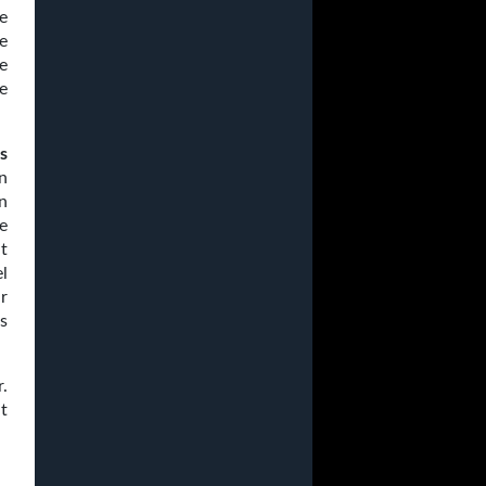
e
me
e
le
s
n
n
re
t
el
r
s
.
t
.