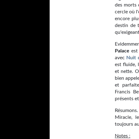
des morts 
cercle où l
encore plu
destin de t
qu'exigeant
Evidemment
Palace
est
avec
Nuit 
est fluide,
et nette. 
bien appele
et parfait
Francis Be
présents e
Résumons. 
Miracle, 
toujours au
Notes :