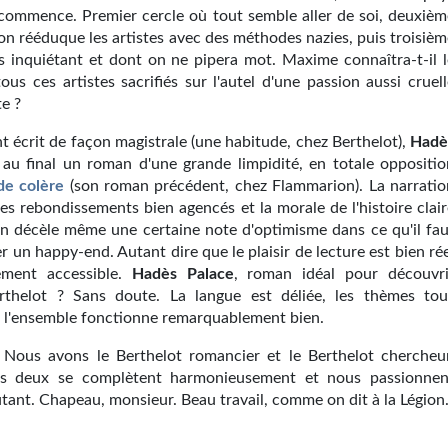
commence. Premier cercle où tout semble aller de soi, deuxièm
'on rééduque les artistes avec des méthodes nazies, puis troisiè
s inquiétant et dont on ne pipera mot. Maxime connaîtra-t-il l
ous ces artistes sacrifiés sur l'autel d'une passion aussi cruel
e ?
 écrit de façon magistrale (une habitude, chez Berthelot),
Hadè
 au final un roman d'une grande limpidité, en totale oppositio
de colère
(son roman précédent, chez Flammarion). La narratio
 les rebondissements bien agencés et la morale de l'histoire clai
On décèle même une certaine note d'optimisme dans ce qu'il fau
r un happy-end. Autant dire que le plaisir de lecture est bien ré
ement accessible.
Hadès Palace
, roman idéal pour découvri
rthelot ? Sans doute. La langue est déliée, les thèmes tou
t l'ensemble fonctionne remarquablement bien.
Nous avons le Berthelot romancier et le Berthelot chercheur
les deux se complètent harmonieusement et nous passionnen
tant. Chapeau, monsieur. Beau travail, comme on dit à la Légion