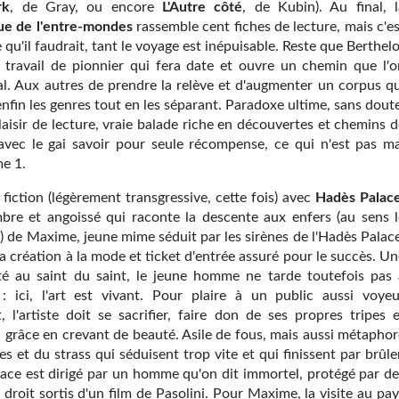
rk
, de Gray, ou encore
L'Autre côté
, de Kubin). Au final, l
ue de l'entre-mondes
rassemble cent fiches de lecture, mais c'e
e qu'il faudrait, tant le voyage est inépuisable. Reste que Berthel
un travail de pionnier qui fera date et ouvre un chemin que l'o
al. Aux autres de prendre la relève et d'augmenter un corpus qu
enfin les genres tout en les séparant. Paradoxe ultime, sans dout
laisir de lecture, vraie balade riche en découvertes et chemins 
 avec le gai savoir pour seule récompense, ce qui n'est pas ma
e 1.
 fiction (légèrement transgressive, cette fois) avec
Hadès Palac
re et angoissé qui raconte la descente aux enfers (au sens l
al) de Maxime, jeune mime séduit par les sirènes de l'Hadès Palac
a création à la mode et ticket d'entrée assuré pour le succès. U
té au saint du saint, le jeune homme ne tarde toutefois pas 
: ici, l'art est vivant. Pour plaire à un public aussi voyeu
, l'artiste doit se sacrifier, faire don de ses propres tripes e
a grâce en crevant de beauté. Asile de fous, mais aussi métaphor
tes et du strass qui séduisent trop vite et qui finissent par brûle
lace est dirigé par un homme qu'on dit immortel, protégé par de
t droit sortis d'un film de Pasolini. Pour Maxime, la visite au pa