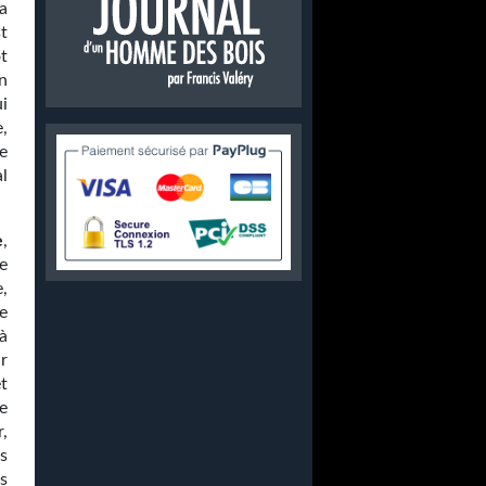
a
st
ot
n
i
e,
de
l
e
,
e
e,
ne
à
r
t
e
r,
s
ys