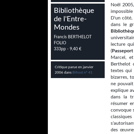
Noël 2005,
Bibliothèque
impossible
de l'Entre-
D'un côté,
dans le 
Mondes
Bibliothèq
Francis BERTHELOT
universita
FOLIO
lecture qu
333pp - 9,40 €
(
Passeport 
Marcel, e
Berthelot 
Critique parue en janvier
textes qui 
2006 dans
Bifrost n° 41
bizarres, t
ne pouvait
explique a
dans la tr
résumer en
convoque s
classique
s'autorisan
des œuvres