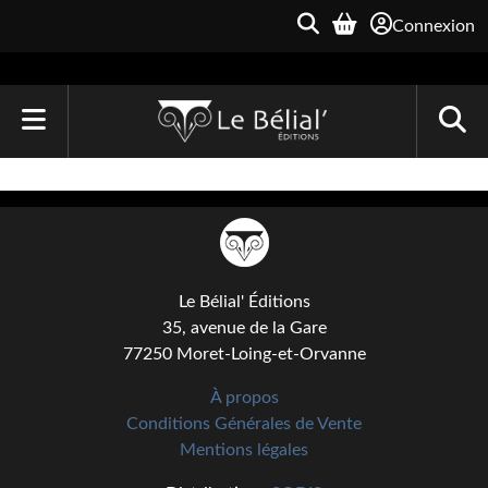
Connexion
ACCUEIL
LIVRES
Le Bélial'
Le Bélial' Éditions
Une Heure-Lumière
35, avenue de la Gare
77250 Moret-Loing-et-Orvanne
Archive du Futur
À propos
Parallaxe
Conditions Générales de Vente
Mentions légales
Quarante-Deux