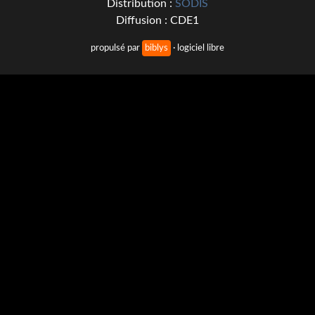
Distribution :
SODIS
Kvasar
Diffusion : CDE1
Pulps
propulsé par
biblys
· logiciel libre
Wotan
Étoiles vives
Yellow Submarine
NUMÉRIQUE
Romans et recueils
Une Heure-Lumière
Nouvelles
Bifrost
Livres audio