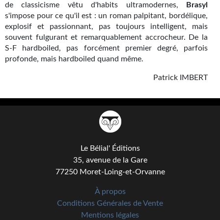
de classicisme vêtu d'habits ultramodernes,
Brasyl
s'impose pour ce qu'il est : un roman palpitant, bordélique,
explosif et passionnant, pas toujours intelligent, mais
souvent fulgurant et remarquablement accrocheur. De la
S-F hardboiled, pas forcément premier degré, parfois
profonde, mais hardboiled quand même.
Patrick IMBERT
Le Bélial' Éditions
35, avenue de la Gare
77250 Moret-Loing-et-Orvanne
À propos
Conditions Générales de Vente
Mentions légales