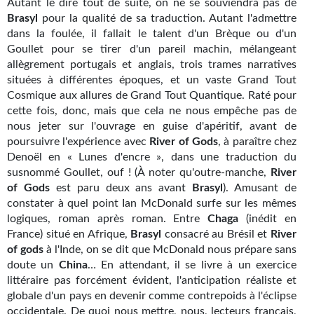
Autant le dire tout de suite, on ne se souviendra pas de
Kvasar
Brasyl
pour la qualité de sa traduction. Autant l'admettre
dans la foulée, il fallait le talent d'un Brèque ou d'un
Pulps
Goullet pour se tirer d'un pareil machin, mélangeant
allègrement portugais et anglais, trois trames narratives
Wotan
situées à différentes époques, et un vaste Grand Tout
Cosmique aux allures de Grand Tout Quantique. Raté pour
Étoiles vives
cette fois, donc, mais que cela ne nous empêche pas de
Yellow Submarine
nous jeter sur l'ouvrage en guise d'apéritif, avant de
poursuivre l'expérience avec
River of Gods
, à paraître chez
NUMÉRIQUE
Denoël en « Lunes d'encre », dans une traduction du
susnommé Goullet, ouf ! (À noter qu'outre-manche,
River
Romans et recueils
of Gods
est paru deux ans avant
Brasyl
). Amusant de
constater à quel point Ian McDonald surfe sur les mêmes
Une Heure-Lumière
logiques, roman après roman. Entre
Chaga
(inédit en
France) situé en Afrique,
Brasyl
consacré au Brésil et
River
Nouvelles
of gods
à l'Inde, on se dit que McDonald nous prépare sans
doute un
China
… En attendant, il se livre à un exercice
Bifrost
littéraire pas forcément évident, l'anticipation réaliste et
globale d'un pays en devenir comme contrepoids à l'éclipse
Livres audio
occidentale. De quoi nous mettre, nous, lecteurs français,