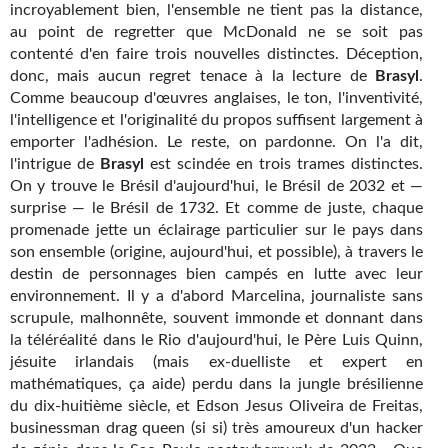
Goodies Gotland
incroyablement bien, l'ensemble ne tient pas la distance,
au point de regretter que McDonald ne se soit pas
Tirages d’art Une Heure-Lumière
contenté d'en faire trois nouvelles distinctes. Déception,
donc, mais aucun regret tenace à la lecture de
Brasyl
.
PLUS
Comme beaucoup d'œuvres anglaises, le ton, l'inventivité,
l'intelligence et l'originalité du propos suffisent largement à
À paraître
emporter l'adhésion. Le reste, on pardonne. On l'a dit,
l'intrigue de
Brasyl
est scindée en trois trames distinctes.
Revue de presse
On y trouve le Brésil d'aujourd'hui, le Brésil de 2032 et —
surprise — le Brésil de 1732. Et comme de juste, chaque
Récompenses
promenade jette un éclairage particulier sur le pays dans
son ensemble (origine, aujourd'hui, et possible), à travers le
Newsletter
destin de personnages bien campés en lutte avec leur
Le Bélial' sur Youtube
environnement. Il y a d'abord Marcelina, journaliste sans
scrupule, malhonnête, souvent immonde et donnant dans
LE BLOG BIFROST
la téléréalité dans le Rio d'aujourd'hui, le Père Luis Quinn,
jésuite irlandais (mais ex-duelliste et expert en
Tous les articles
mathématiques, ça aide) perdu dans la jungle brésilienne
du dix-huitième siècle, et Edson Jesus Oliveira de Freitas,
La Bibliothèque orbitale
businessman drag queen (si si) très amoureux d'un hacker