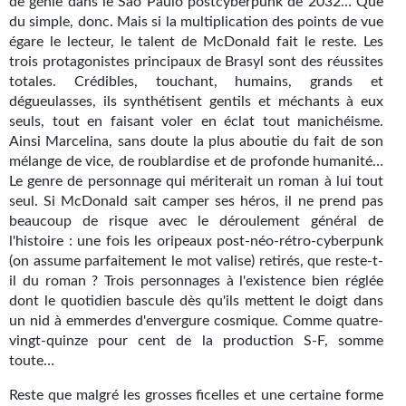
de génie dans le Sao Paulo postcyberpunk de 2032… Que
Journal d'un homme des bois
du simple, donc. Mais si la multiplication des points de vue
égare le lecteur, le talent de McDonald fait le reste. Les
FORUMS
trois protagonistes principaux de Brasyl sont des réussites
totales. Crédibles, touchant, humains, grands et
CONTACT
dégueulasses, ils synthétisent gentils et méchants à eux
seuls, tout en faisant voler en éclat tout manichéisme.
Nous contacter
Ainsi Marcelina, sans doute la plus aboutie du fait de son
mélange de vice, de roublardise et de profonde humanité…
F.A.Q.
Le genre de personnage qui mériterait un roman à lui tout
seul. Si McDonald sait camper ses héros, il ne prend pas
Soumettre un manuscrit
beaucoup de risque avec le déroulement général de
l'histoire : une fois les oripeaux post-néo-rétro-cyberpunk
Support technique
(on assume parfaitement le mot valise) retirés, que reste-t-
il du roman ? Trois personnages à l'existence bien réglée
dont le quotidien bascule dès qu'ils mettent le doigt dans
un nid à emmerdes d'envergure cosmique. Comme quatre-
vingt-quinze pour cent de la production S-F, somme
toute…
Reste que malgré les grosses ficelles et une certaine forme