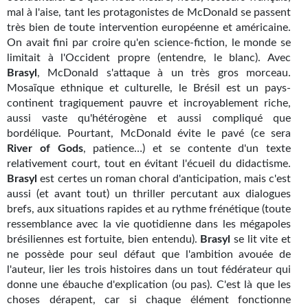
mal à l'aise, tant les protagonistes de McDonald se passent
Gratuit
très bien de toute intervention européenne et américaine.
On avait fini par croire qu'en science-fiction, le monde se
Sans DRM
limitait à l'Occident propre (entendre, le blanc). Avec
Brasyl
, McDonald s'attaque à un très gros morceau.
BIFROST
Mosaïque ethnique et culturelle, le Brésil est un pays-
continent tragiquement pauvre et incroyablement riche,
Tous les numéros
aussi vaste qu'hétérogène et aussi compliqué que
bordélique. Pourtant, McDonald évite le pavé (ce sera
En numérique
River of Gods
, patience…) et se contente d'un texte
S'abonner
relativement court, tout en évitant l'écueil du didactisme.
Brasyl
est certes un roman choral d'anticipation, mais c'est
Les critiques
aussi (et avant tout) un thriller percutant aux dialogues
brefs, aux situations rapides et au rythme frénétique (toute
Le blog
ressemblance avec la vie quotidienne dans les mégapoles
brésiliennes est fortuite, bien entendu).
Brasyl
se lit vite et
Le prix des lecteurs
ne possède pour seul défaut que l'ambition avouée de
l'auteur, lier les trois histoires dans un tout fédérateur qui
GOODIES
donne une ébauche d'explication (ou pas). C'est là que les
choses dérapent, car si chaque élément fonctionne