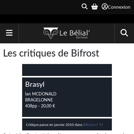
Connexion
ACCUEIL
Les critiques de Bifrost
LIVRES
Le Bélial'
Brasyl
Une Heure-Lumière
Ian MCDONALD
Archive du Futur
BRAGELONNE
408pp - 20,00 €
Parallaxe
Quarante-Deux
Critique parue en janvier 2010 dans
Bifrost n° 57