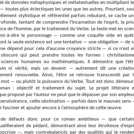
fié de données métaphysiques et métatextuelles en multipliant le
— toutes plus éclectiques les unes que les autres. Pourtant, sou
llement stylistique et référentiel parfois rebutant, se cache un
rofonde, tentant de comprendre l'incarnation de l'esprit, la pri
nce de l'homme, par le traitement du Verbe. Le texte met en scèn
'est-à-dire le personnage — comme une coquille vide en quêt
ont la seule existence est une tentative — une obligation — de s
il ne dépend pour cela d'aucune croyance stricte — si ce n'est e
obscure qui peut prendre toutes les formes : christianisme
 sciences humaines ou mathématiques. Il démontre que l'êtr
ivin ni vérité, mais un devenir — autrement dit une créatio
ement renouvelée. Ainsi, l'être se retrouve transcendé par l
 mot — ou plutôt la puissance du Verbe. Tout est donc démesur
man : objectif et traitement du sujet. Le projet littéraire e
que proposé par l'auteur ne peut que le dépasser par son ampleur
 persévérance, cette obstination — parfois dans le mauvais sens 
 fasciner et ajouter encore à l'atmosphère de cette œuvre.
de défauts donc pour ce roman ambitieux — que certain
ualifieraient de pédant, démontrant ainsi leur étroitesse d'espr
pocrisie —, mais contrebalancés par des qualités qui le renden