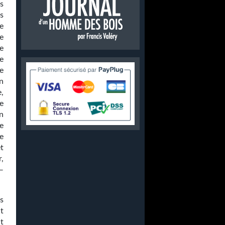
s
s
e
se
e
e
e
n
,
e
n
e
e
t
,
—
s
it
t