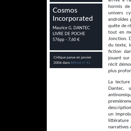
arrive à l
hormis de
Cosmos
univers c
Incorporated
androïdes 
quête de r
Maurice G. DANTEC
tout en me
LIVRE DE POCHE
Jonction. 
576pp - 7,60 €
du texte, 
fiction da
Critique parue en janvier
jouant sur
2006 dans
Bifrost n° 41
récit démo
plus profo
La lectur
Dantec, u
antinomiq
premièreme
description
un improba
littératur
narratives