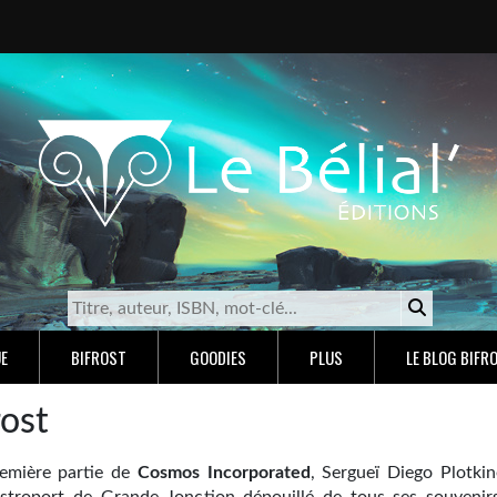
E
BIFROST
GOODIES
PLUS
LE BLOG BIFR
rost
emière partie de
Cosmos Incorporated
, Sergueï Diego Plotkin