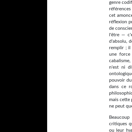
genre codi
références 
cet amonce
réflexion p
de conscie
l'être — c
d'absolu, d
remplir ; 
une force 
cabalisme,
n'est ni d
ontologiqu
pouvoir du
dans ce ro
philosophi
mais cette
ne peut que
Beaucoup 
critiques q
ou leur hy