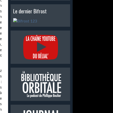
,
n
Le dernier Bifrost
s
n
e
e
e
e
,
e
t
z
s
:
s
 à
e
s
n