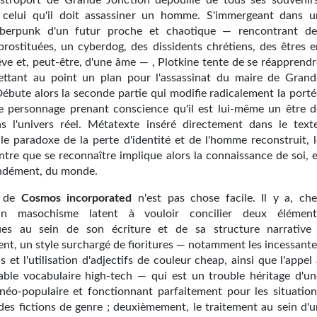
'astroport de Grande Jonction dépouillé de tous ses souvenirs
 celui qu'il doit assassiner un homme. S'immergeant dans u
yberpunk d'un futur proche et chaotique — rencontrant de
prostituées, un cyberdog, des dissidents chrétiens, des êtres e
êve et, peut-être, d'une âme — , Plotkine tente de se réapprendr
ttant au point un plan pour l'assassinat du maire de Grand
Débute alors la seconde partie qui modifie radicalement la porté
le personnage prenant conscience qu'il est lui-même un être d
ns l'univers réel. Métatexte inséré directement dans le texte
 le paradoxe de la perte d'identité et de l'homme reconstruit, l
ntre que se reconnaître implique alors la connaissance de soi, e
ndément, du monde.
e de
Cosmos incorporated
n'est pas chose facile. Il y a, che
n masochisme latent à vouloir concilier deux élément
ues au sein de son écriture et de sa structure narrative 
nt, un style surchargé de fioritures — notamment les incessante
s et l'utilisation d'adjectifs de couleur cheap, ainsi que l'appel
ble vocabulaire high-tech — qui est un trouble héritage d'un
e néo-populaire et fonctionnant parfaitement pour les situation
 des fictions de genre ; deuxièmement, le traitement au sein d'u