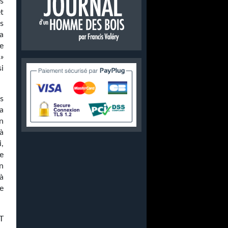
s
t
s
la
e
 »
i
os
a
on
à
i,
e
n
à
e
T