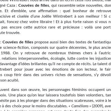
Joëlle Wintrebert nous arrive dans un écrin cette fois bleuté, ma
igné Caza :
Couvées de filles
, qui rassemble seize nouvelles, do
e. Et d’emblée, une affirmation : quel bonheur de retrouve
incisive et ciselée d’une Joëlle Wintrebert à son meilleur ! Si 
fait, foncez chez votre libraire ! Et à plus forte raison si vous 
 pas encore cette autrice rare et précieuse : voilà une port
ute trouvée.
 :
Couvées de filles
propose aussi bien des textes de fantastiqu
e science-fiction, composés sur quatre décennies, le plus ancie
 1988. On y retrouve de nombreux thèmes chers à l’autric
 relations interpersonnelles, écologie, lutte contre les injustice
t davantage d’idées brillantes qu’il ne compte de récits. Le talent 
trebert pour jouer avec les émotions de son lecteur, le fair
ns coup férir dans des univers riches de sensations, s’y dévoil
son acuité.
vent dans son œuvre, les personnages féminins occupent un
oix. Une place qu’on leur laissera toutefois bien volontiers, ta
’hésite pas à les plonger dans des situations scabreuses, voire à l
e à des choix pour le moins discutables.
« Camélions »
(2009), ave