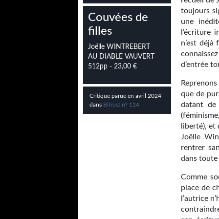
recueil de 
toujours s
Couvées de
une inédit
filles
l’écriture 
n’est déjà 
Joëlle WINTREBERT
connaissez
AU DIABLE VAUVERT
d’entrée to
512pp - 23,00 €
Reprenons
que de pur
Critique parue en avril 2024
datant de
dans
Bifrost n° 114
(féminisme,
liberté), e
Joëlle Win
rentrer sa
dans toute 
Comme sou
place de ch
l’autrice n
contraindr