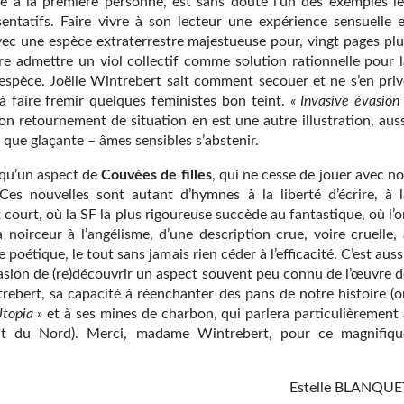
re à la première personne, est sans doute l’un des exemples le
sentatifs. Faire vivre à son lecteur une expérience sensuelle e
vec une espèce extraterrestre majestueuse pour, vingt pages plu
aire admettre un viol collectif comme solution rationnelle pour 
l’espèce. Joëlle Wintrebert sait comment secouer et ne s’en priv
 à faire frémir quelques féministes bon teint.
« Invasive évasion
on retournement de situation en est une autre illustration, auss
que glaçante – âmes sensibles s’abstenir.
 qu’un aspect de
Couvées de filles
, qui ne cesse de jouer avec n
Ces nouvelles sont autant d’hymnes à la liberté d’écrire, à l
t court, où la SF la plus rigoureuse succède au fantastique, où l’
 noirceur à l’angélisme, d’une description crue, voire cruelle, 
 poétique, le tout sans jamais rien céder à l’efficacité. C’est auss
casion de (re)découvrir un aspect souvent peu connu de l’œuvre d
trebert, sa capacité à réenchanter des pans de notre histoire (o
Utopia »
et à ses mines de charbon, qui parlera particulièrement 
nt du Nord). Merci, madame Wintrebert, pour ce magnifiqu
Estelle BLANQUE