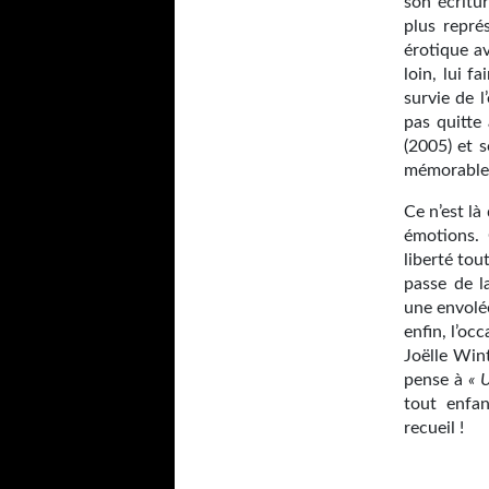
son écritu
plus repré
érotique a
loin, lui f
survie de 
pas quitte
(2005) et s
mémorable 
Ce n’est là
émotions. 
liberté tou
passe de la
une envolée
enfin, l’oc
Joëlle Win
pense à
« 
tout enfa
recueil !