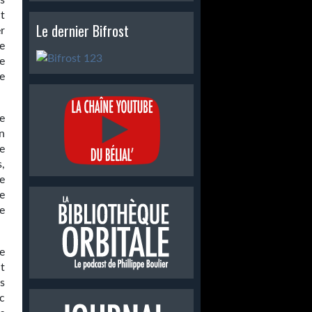
is
nt
Le dernier Bifrost
r
ce
ne
e
e
n
e
s,
de
e
e
e
nt
es
c