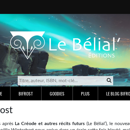
E
BIFROST
GOODIES
PLUS
LE BLOG BIFR
rost
s après
La Créode et autres récits futurs
(Le Bélial’), le nouve