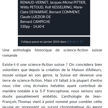
Kvasar
RENAUD-VERNET, Jacques-Michel PITTIER,
Wildy PETOUD, Rolf KESSELRING, Marie-
Pulps
Claire DEWARRAT, Bernard COMMENT,
Claude LUEZIOR-DE
Bernard CAMPICHE
Wotan
530pp - 14,60 €
Étoiles vives
Critique parue en janvier 2010 dans
Bifrost n° 57
Yellow Submarine
Une anthologie historique de science-fiction suisse
NUMÉRIQUE
romande
Romans et recueils
Existe-t-il une science-fiction suisse ? On concèdera bien
volontiers que depuis la création de la Maison d'Ailleurs,
Une Heure-Lumière
musée unique en son genre, la Suisse est devenue une
terre de science-fiction. Mais s'il fallait à la plupart d'entre
Nouvelles
nous citer cinq écrivains helvètes ayant contribué de
manière notable à la S-F francophone, nous serions sans
Bifrost
doute passablement embêtés. L'anthologie de Jean-
François Thomas vient à point nommé pour combler cette
Livres audio
lacune en proposant un survol chronologique du genre