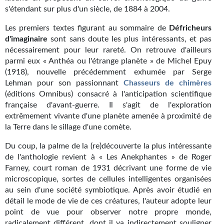
s'étendant sur plus d'un siècle, de 1884 à 2004.
Gratuit
Les premiers textes figurant au sommaire de
Défricheurs
Sans DRM
d'imaginaire
sont sans doute les plus intéressants, et pas
nécessairement pour leur rareté. On retrouve d'ailleurs
BIFROST
parmi eux « Anthéa ou l'étrange planète » de Michel Epuy
(1918), nouvelle précédemment exhumée par Serge
Tous les numéros
Lehman pour son passionnant
Chasseurs de chimères
(éditions Omnibus) consacré à l'anticipation scientifique
En numérique
française d'avant-guerre. Il s'agit de l'exploration
extrêmement vivante d'une planète amenée à proximité de
S'abonner
la Terre dans le sillage d'une comète.
Les critiques
Du coup, la palme de la (re)découverte la plus intéressante
de l'anthologie revient à « Les Anekphantes » de Roger
Le blog
Farney, court roman de 1931 décrivant une forme de vie
microscopique, sortes de cellules intelligentes organisées
Le prix des lecteurs
au sein d'une société symbiotique. Après avoir étudié en
détail le mode de vie de ces créatures, l'auteur adopte leur
GOODIES
point de vue pour observer notre propre monde,
radicalement différent, dont il va indirectement souligner