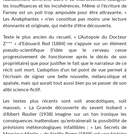
Goodies Gotland
les insuffisances et les incohérences. Même si l'écriture de
Tirages d’art Une Heure-Lumière
Farney est un poil trop ampoulée pour être attrayante, «
Les Anekphantes » n'en constitue pas moins une lecture
PLUS
étonnante et originale, qui mérite d'être découverte.
Texte le plus ancien du recueil, « L'Autopsie du Docteur
À paraître
Z*** » d'Edouard Rod (1884) ne s'appuie sur un élément
pseudo-scientifique (l'idée que le cerveau cesse
Revue de presse
progressivement de fonctionner après le décès de son
Récompenses
propriétaire) que pour justifier le fait que le narrateur de ce
récit soit mort. L'adoption d'un tel point de vue permet à
Newsletter
l'écrivain de signer une belle nouvelle, mélancolique et
apaisée, mais qui aurait tout aussi bien pu se passer de son
Le Bélial' sur Youtube
alibi science-fictif.
LE BLOG BIFROST
Les textes plus récents sont soit anecdotiques, soit
mauvais. « La Grande découverte du savant Isobard »
Tous les articles
d'Albert Roulier (1938) imagine sur un ton ironique les
conséquences inattendues qu'entraînerait la possibilité de
La Bibliothèque orbitale
prévisions météorologiques infaillibles ; « Les Secrets de