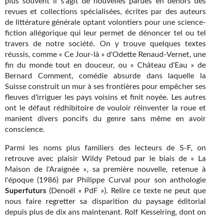
plus souvent il s'agit de nouvelles parues en dehors des
revues et collections spécialisées, écrites par des auteurs
de littérature générale optant volontiers pour une science-
fiction allégorique qui leur permet de dénoncer tel ou tel
travers de notre société. On y trouve quelques textes
réussis, comme « Ce Jour-là » d'Odette Renaud-Vernet, une
fin du monde tout en douceur, ou « Château d'Eau » de
Bernard Comment, comédie absurde dans laquelle la
Suisse construit un mur à ses frontières pour empêcher ses
fleuves d'irriguer les pays voisins et finit noyée. Les autres
ont le défaut rédhibitoire de vouloir réinventer la roue et
manient divers poncifs du genre sans même en avoir
conscience.
Parmi les noms plus familiers des lecteurs de S-F, on
retrouve avec plaisir Wildy Petoud par le biais de « La
Maison de l'Araignée », sa première nouvelle, retenue à
l'époque (1986) par Philippe Curval pour son anthologie
Superfuturs
(Denoël « PdF »). Relire ce texte ne peut que
nous faire regretter sa disparition du paysage éditorial
depuis plus de dix ans maintenant. Rolf Kesselring, dont on