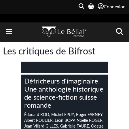
Connexion
ACCUEIL
Les critiques de Bifrost
LIVRES
Le Bélial'
Défricheurs d'imaginaire.
Une Heure-Lumière
Une anthologie historique
Archive du Futur
de science-fiction suisse
romande
Parallaxe
Édouard ROD, Michel EPUY, Roger FARNEY,
Quarante-Deux
Albert ROULIER, Léon BOPP, Noëlle ROGER,
Jean Villard GILLES, Gabrielle FAURE, Odette