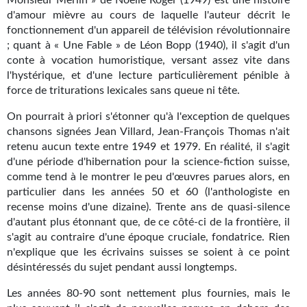
Monsieur Merlin » de Noëlle Roger (1949) est une histoire
Journal d'un homme des bois
d'amour mièvre au cours de laquelle l'auteur décrit le
fonctionnement d'un appareil de télévision révolutionnaire
FORUMS
; quant à « Une Fable » de Léon Bopp (1940), il s'agit d'un
conte à vocation humoristique, versant assez vite dans
CONTACT
l'hystérique, et d'une lecture particulièrement pénible à
force de triturations lexicales sans queue ni tête.
Nous contacter
On pourrait à priori s'étonner qu'à l'exception de quelques
F.A.Q.
chansons signées Jean Villard, Jean-François Thomas n'ait
retenu aucun texte entre 1949 et 1979. En réalité, il s'agit
Soumettre un manuscrit
d'une période d'hibernation pour la science-fiction suisse,
comme tend à le montrer le peu d'œuvres parues alors, en
Support technique
particulier dans les années 50 et 60 (l'anthologiste en
recense moins d'une dizaine). Trente ans de quasi-silence
d'autant plus étonnant que, de ce côté-ci de la frontière, il
s'agit au contraire d'une époque cruciale, fondatrice. Rien
n'explique que les écrivains suisses se soient à ce point
désintéressés du sujet pendant aussi longtemps.
Les années 80-90 sont nettement plus fournies, mais le