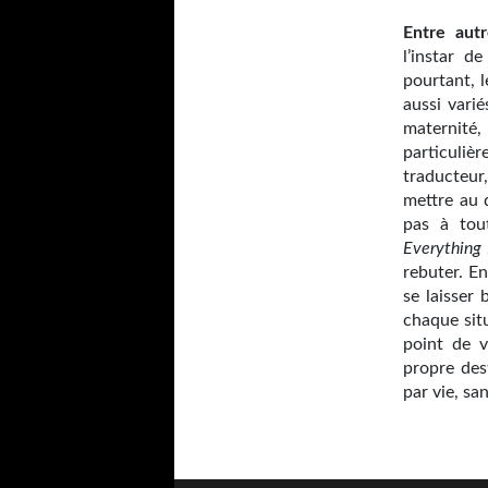
Entre autr
l’instar d
pourtant, 
aussi varié
maternité
particuliè
traducteur,
mettre au 
pas à tou
Everything
rebuter. En
se laisser
chaque situ
point de v
propre des
par vie, sa