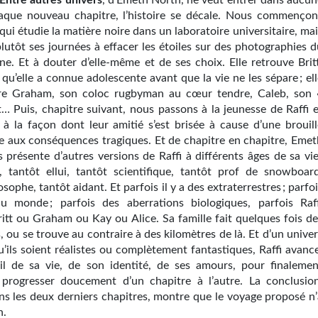
Entre autres univers
, d’Emeth North, ne veut entrer dans aucun
aque nouveau chapitre, l’histoire se décale. Nous commençon
 qui étudie la matière noire dans un laboratoire universitaire, ma
lutôt ses journées à effacer les étoiles sur des photographies d
ne. Et à douter d’elle-même et de ses choix. Elle retrouve Britt
 qu’elle a connue adolescente avant que la vie ne les sépare ; el
tre Graham, son coloc rugbyman au cœur tendre, Caleb, son 
 et… Puis, chapitre suivant, nous passons à la jeunesse de Raffi 
t à la façon dont leur amitié s’est brisée à cause d’une brouill
e aux conséquences tragiques. Et de chapitre en chapitre, Emet
présente d’autres versions de Raffi à différents âges de sa vie 
e, tantôt ellui, tantôt scientifique, tantôt prof de snowboard
osophe, tantôt aidant. Et parfois il y a des extraterrestres ; parfo
u monde ; parfois des aberrations biologiques, parfois Raff
ritt ou Graham ou Kay ou Alice. Sa famille fait quelques fois de
, ou se trouve au contraire à des kilomètres de là. Et d’un unive
qu’ils soient réalistes ou complètement fantastiques, Raffi avanc
uil de sa vie, de son identité, de ses amours, pour finalemen
 progresser doucement d’un chapitre à l’autre. La conclusion
s les deux derniers chapitres, montre que le voyage proposé n’
n.