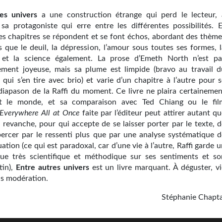
es univers
a une construction étrange qui perd le lecteur, 
e sa protagoniste qui erre entre les différentes possibilités. E
les chapitres se répondent et se font échos, abordant des thème
s que le deuil, la dépression, l’amour sous toutes ses formes, l
, et la science également. La prose d’Emeth North n’est pa
rement joyeuse, mais sa plume est limpide (bravo au travail d
 qui s’en tire avec brio) et varie d’un chapitre à l’autre pour 
diapason de la Raffi du moment. Ce livre ne plaira certainemen
t le monde, et sa comparaison avec Ted Chiang ou le fil
 Everywhere All at Once
faite par l’éditeur peut attirer autant q
 revanche, pour qui accepte de se laisser porter par le texte, d
 bercer par le ressenti plus que par une analyse systématique d
ation (ce qui est paradoxal, car d’une vie à l’autre, Raffi garde 
ue très scientifique et méthodique sur ses sentiments et so
tin),
Entre autres univers
est un livre marquant. À déguster, vi
ns modération.
Stéphanie Chapta