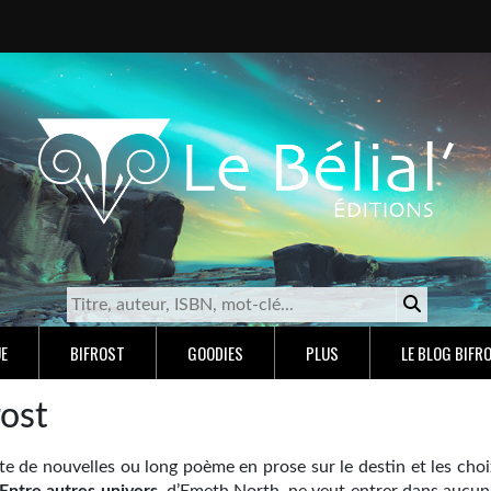
E
BIFROST
GOODIES
PLUS
LE BLOG BIFR
rost
te de nouvelles ou long poème en prose sur le destin et les choi