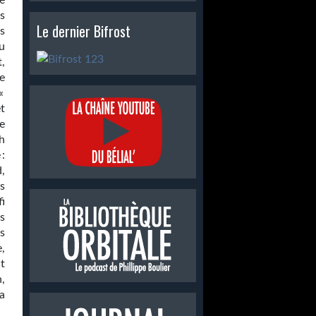
e
s
Le dernier Bifrost
is
u
,
le
«
et
e
h
:
,
is
i
s
rs
e,
t
,
a