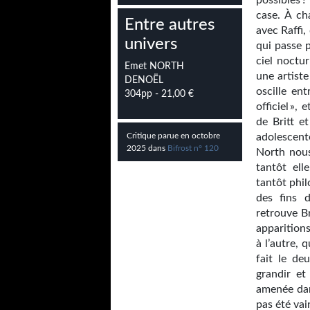
possibles ?
case. À ch
Entre autres
avec Raffi,
univers
qui passe p
ciel noctur
Emet NORTH
une artiste
DENOËL
oscille en
304pp - 21,00 €
officiel »,
de Britt e
Critique parue en octobre
adolescent
2025 dans
Bifrost n° 120
North nous 
tantôt ell
tantôt phil
des fins d
retrouve B
apparitions
à l’autre, 
fait le de
grandir et
amenée dan
pas été vai