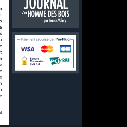
à
t
s
a
s
u
se
t
m
ue
e
e
un
n
e
l