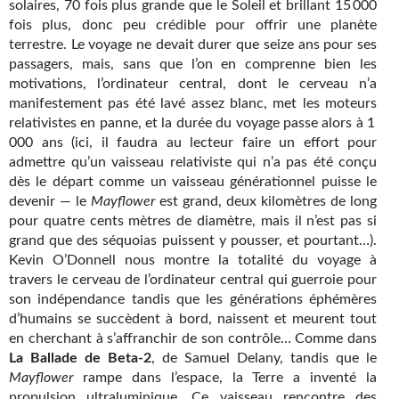
solaires, 70 fois plus grande que le Soleil et brillant 15 000
Gratuit
fois plus, donc peu crédible pour offrir une planète
terrestre. Le voyage ne devait durer que seize ans pour ses
Sans DRM
passagers, mais, sans que l’on en comprenne bien les
motivations, l’ordinateur central, dont le cerveau n’a
BIFROST
manifestement pas été lavé assez blanc, met les moteurs
relativistes en panne, et la durée du voyage passe alors à 1
Tous les numéros
000 ans (ici, il faudra au lecteur faire un effort pour
admettre qu’un vaisseau relativiste qui n’a pas été conçu
En numérique
dès le départ comme un vaisseau générationnel puisse le
devenir — le
Mayflower
est grand, deux kilomètres de long
S'abonner
pour quatre cents mètres de diamètre, mais il n’est pas si
grand que des séquoias puissent y pousser, et pourtant…).
Les critiques
Kevin O’Donnell nous montre la totalité du voyage à
travers le cerveau de l’ordinateur central qui guerroie pour
Le blog
son indépendance tandis que les générations éphémères
d’humains se succèdent à bord, naissent et meurent tout
Le prix des lecteurs
en cherchant à s’affranchir de son contrôle… Comme dans
La Ballade de Beta-2
, de Samuel Delany, tandis que le
GOODIES
Mayflower
rampe dans l’espace, la Terre a inventé la
propulsion ultraluminique. Ce vaisseau rencontre des