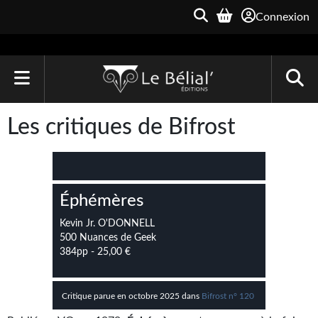
Connexion
ACCUEIL
Les critiques de Bifrost
LIVRES
Le Bélial'
Éphémères
Une Heure-Lumière
Kevin Jr. O'DONNELL
Archive du Futur
500 Nuances de Geek
384pp - 25,00 €
Parallaxe
Quarante-Deux
Critique parue en octobre 2025 dans
Bifrost n° 120