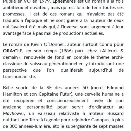
Publié en VO en 1979,
Éphémères
est un roman à la fois
Kvasar
ambitieux et novateur, mais qui est loin de tenir toutes ses
promesses. Il est de ces romans qui n’avaient pas été
Pulps
traduits à l’époque et ne sont guère à la hauteur de ceux
qui l’avaient été, mais qui, à l’inverse, sont largement à leur
Wotan
avantage face à pas mal de productions actuelles.
Étoiles vives
Le roman de Kevin O’Donnell, auteur surtout connu pour
ORA:CLE
, en son temps (1986) paru chez « Ailleurs &
Yellow Submarine
demain », renouvelle de fond en comble le thème archi-
classique du vaisseau générationnel en y introduisant une
NUMÉRIQUE
perspective que l’on qualifierait aujourd’hui de
transhumaniste.
Romans et recueils
Belle scorie de la SF des années 50 (merci Edmond
Une Heure-Lumière
Hamilton et son Capitaine Futur), une cervelle humaine a
été récupérée et consciencieusement lavée de son
Nouvelles
ancienne personnalité pour servir d’ordinateur au
Mayflower
, un vaisseau relativiste à moteur Bussard
Bifrost
quittant une Terre à l’agonie pour rejoindre Canopus, à plus
Livres audio
de 300 années-lumière, étoile supergéante de sept masses