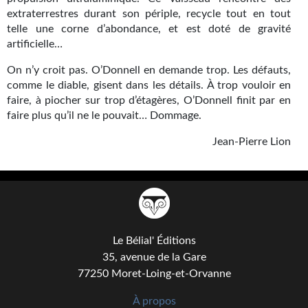
Goodies Gotland
extraterrestres durant son périple, recycle tout en tout
Tirages d’art Une Heure-Lumière
telle une corne d’abondance, et est doté de gravité
artificielle…
PLUS
On n’y croit pas. O’Donnell en demande trop. Les défauts,
comme le diable, gisent dans les détails. À trop vouloir en
À paraître
faire, à piocher sur trop d’étagères, O’Donnell finit par en
faire plus qu’il ne le pouvait… Dommage.
Revue de presse
Jean-Pierre Lion
Récompenses
Newsletter
Le Bélial' sur Youtube
LE BLOG BIFROST
Le Bélial' Éditions
35, avenue de la Gare
Tous les articles
77250 Moret-Loing-et-Orvanne
La Bibliothèque orbitale
À propos