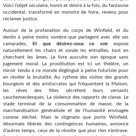
Voici l’objet séculaire, honni et désiré à la fois, du fantasme
Gratuit
occidental, transformé en monstre de foire, revenu pour
réclamer justice.
Sans DRM
Autour de la profanation du corps de Winfield, et du
BIFROST
destin à peine moins sombre que partagent avec elle ses
camarades,
Et que désirez-vous ce soir
expose
Tous les numéros
naturellement les chairs et sonde les entrailles, tout en
cherchant les âmes. Le livre ausculte son époque sans
En numérique
jugement moral. La prostitution est ici un théâtre, un
miroir tendu à ce monde déglingué à peine futuriste pour
S'abonner
en révéler la brutalité. Au rythme des visites des grands
bourgeois et des aristocrates qui fréquentent la Maison,
Les critiques
les rêves des filles sécrètent leurs versants
cauchemardesques. La violence des rapports de classe. Le
Le blog
stade terminal de la consommation de masse, de la
Le prix des lecteurs
marchandisation généralisée et de l’humanité envisagée
comme déchet. Mais le stigmate que porte Winfield,
GOODIES
désormais libérée des contingences humaines, annonce
d’autres temps, ceux de la révolte que plus rien n’entrave.