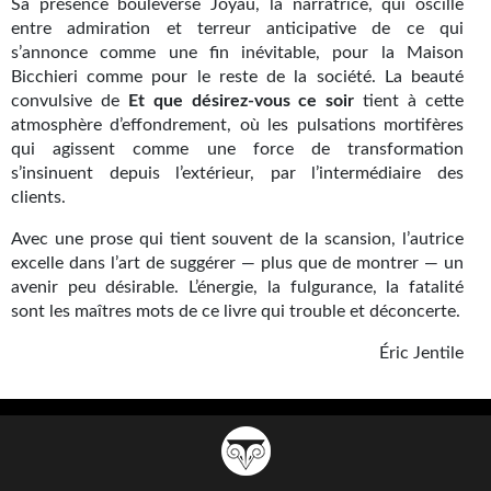
Goodies Gotland
Sa présence bouleverse Joyau, la narratrice, qui oscille
entre admiration et terreur anticipative de ce qui
Tirages d’art Une Heure-Lumière
s’annonce comme une fin inévitable, pour la Maison
Bicchieri comme pour le reste de la société. La beauté
PLUS
convulsive de
Et
que désirez-vous ce soir
tient à cette
atmosphère d’effondrement, où les pulsations mortifères
À paraître
qui agissent comme une force de transformation
s’insinuent depuis l’extérieur, par l’intermédiaire des
Revue de presse
clients.
Récompenses
Avec une prose qui tient souvent de la scansion, l’autrice
excelle dans l’art de suggérer — plus que de montrer — un
Newsletter
avenir peu désirable. L’énergie, la fulgurance, la fatalité
sont les maîtres mots de ce livre qui trouble et déconcerte.
Le Bélial' sur Youtube
Éric Jentile
LE BLOG BIFROST
Tous les articles
La Bibliothèque orbitale