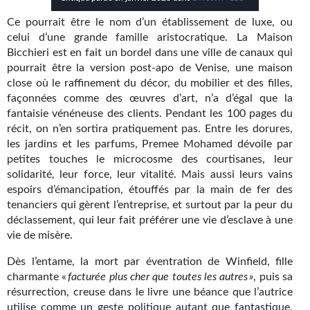
Kvasar
Ce pourrait être le nom d’un établissement de luxe, ou
Pulps
celui d’une grande famille aristocratique. La Maison
Bicchieri est en fait un bordel dans une ville de canaux qui
Wotan
pourrait être la version post-apo de Venise, une maison
close où le raffinement du décor, du mobilier et des filles,
Étoiles vives
façonnées comme des œuvres d’art, n’a d’égal que la
fantaisie vénéneuse des clients. Pendant les 100 pages du
Yellow Submarine
récit, on n’en sortira pratiquement pas. Entre les dorures,
les jardins et les parfums, Premee Mohamed dévoile par
NUMÉRIQUE
petites touches le microcosme des courtisanes, leur
solidarité, leur force, leur vitalité. Mais aussi leurs vains
Romans et recueils
espoirs d’émancipation, étouffés par la main de fer des
tenanciers qui gèrent l’entreprise, et surtout par la peur du
Une Heure-Lumière
déclassement, qui leur fait préférer une vie d’esclave à une
vie de misère.
Nouvelles
Dès l’entame, la mort par éventration de Winfield, fille
Bifrost
charmante «
facturée plus cher que toutes les autres »
, puis sa
résurrection, creuse dans le livre une béance que l’autrice
Livres audio
utilise comme un geste politique autant que fantastique.