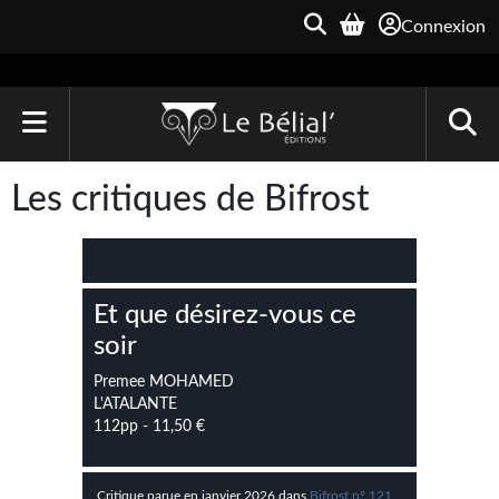
Connexion
ACCUEIL
Les critiques de Bifrost
LIVRES
Le Bélial'
Et que désirez-vous ce
Une Heure-Lumière
soir
Archive du Futur
Premee MOHAMED
L'ATALANTE
Parallaxe
112pp - 11,50 €
Quarante-Deux
Critique parue en janvier 2026 dans
Bifrost n° 121