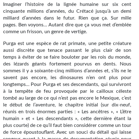
Kvasar
Imaginer l’histoire de la lignée humaine sur six cent
cinquante millions d’années, du Crétacé jusqu’à un demi
Pulps
milliard d’années dans le futur. Rien que ça. Sur mille
pages. Ben voyons… Autant dire que ça vous met d’emblée
Wotan
comme un frisson, un genre de vertige.
Étoiles vives
Purga est une espèce de rat primate, une petite créature
aussi discrète que tenace passant le plus clair de son
Yellow Submarine
temps à éviter de se faire bouloter par les rois du monde,
des lézards géants fortement pourvus en dents. Nous
NUMÉRIQUE
sommes il y a soixante-cinq millions d’années et, s’ils ne le
savent pas encore, les dinosaures n’en ont plus pour
Romans et recueils
longtemps… Pour Purga et ses descendants, qui survivront
à la tempête de feu provoquée par le cailloux céleste
Une Heure-Lumière
tombé au large de ce qui n’est pas encore le Mexique, c’est
le début de l’aventure, le chapitre initial (sur dix-neuf,
Nouvelles
réunis en trois énormes parties : « Les ancêtres », « L’être
humain » et « Les descendants », cette dernière étant la
Bifrost
plus courte) de ce qu’il faut bien considérer comme un tour
de force époustouflant. Avec un souci du détail qui laisse
Livres audio