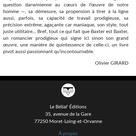
Journal d'un homme des bois
question darwinienne au cœurs de l’œuvre de notre
homme —, sa démesure, sa propension à tirer à la ligne
FORUMS
aussi, parfois, sa capacité de travail prodigieuse, sa
précision extrême, agaçante car maniaque, son style, tout
CONTACT
juste utilitaire… Bref, tout ce qui fait que Baxter est Baxter,
un romancier prodigieux qui signe ici sinon son grand
Nous contacter
œuvre, une manière de quintessence de celle-ci, un livre
pivot aussi passionnant qu’incontournable.
F.A.Q.
Olivier GIRARD
Soumettre un manuscrit
Support technique
Le Bélial' Éditions
35, avenue de la Gare
77250 Moret-Loing-et-Orvanne
À propos