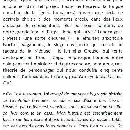
songeur quant à la masse de documentation réunie pour
accoucher d’un tel projet, Baxter entreprend la longue
Gratuit
narration de la lignée humaine à travers une série de
portrais choisis à des moments précis, dans des lieux
Sans DRM
cruciaux, de représentants plus ou moins lointains de
notre grande famille. Purga, donc, qui survit à l’apocalypse
BIFROST
; Plessis (une sorte d’écureuil) ; le lémurien arboricole
Tous les numéros
North ; Vagabonde, le singe navigateur qui s’essaie au
radeau de la Méduse ; le lemming Creuse, qui tente
En numérique
d’échapper au froid ; Capo, le presque homme, entre
chimpanzé et hominidé ; et d’autres encore, nombreux, une
S'abonner
théorie de personnages qui nous conduira cinq cents
millions d’années dans le futur, jusqu’au symbiote Ultima.
Les critiques
Ouf…
Le blog
«
Ceci
est
un
roman.
J’ai
essayé de roman
cer la grande histoire
de l’évolution humaine, en aucun cas d’écrire une thèse ;
Le prix des lecteurs
j’espère
que
ce
livre
est
plausible,
mais mieux vaut ne pas lire
ce livre comme un essai.
Mon
histoire
est
essentiellement
GOODIES
basée
sur
les
reconstitutions
hypothétiques du passé établie
par des experts dans leurs domaines. Dans bien des cas,
j’ai