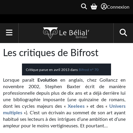
Connexion
ACCUEIL
Les critiques de Bifrost
LIVRES
Critique parue en avril 2013 dans
Bifrost n° 70
Le Bélial'
Lorsque paraît
Evolution
en anglais, chez Gollancz en
Une Heure-Lumière
novembre 2002, Stephen Baxter écrit de manière
professionnelle depuis plus de dix ans et a déjà derrière lui
Archive du Futur
une bibliographie imposante (une quinzaine de romans,
dont les cycles majeurs des «
Xeelees
» et des «
Univers
Parallaxe
multiples
»). C’est un écrivain au sommet de son art ayant
habitué ses lecteurs à des intrigues d’une ambition et d’une
Quarante-Deux
ampleur pour le moins vertigineuses. Et pourtant…