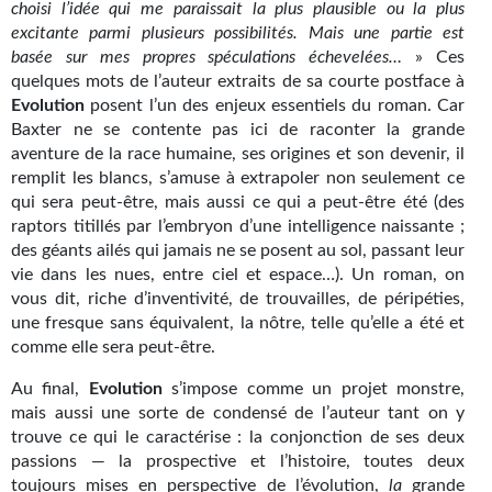
Goodies Gotland
choisi
l’idée qui
me
paraissait
la plus
plausible
ou
la plus
excitante
parmi plusieurs possibilités. Mais une partie est
Tirages d’art Une Heure-Lumière
basée
sur
mes
propres spéculations
échevelées…
» Ces
quelques mots de l’auteur extraits de sa courte postface à
PLUS
Evolution
posent l’un des enjeux essentiels du roman. Car
Baxter ne se contente pas ici de raconter la grande
À paraître
aventure de la race humaine, ses origines et son devenir, il
remplit les blancs, s’amuse à extrapoler non seulement ce
Revue de presse
qui sera peut-être, mais aussi ce qui a peut-être été (des
raptors titillés par l’embryon d’une intelligence naissante ;
Récompenses
des géants ailés qui jamais ne se posent au sol, passant leur
vie dans les nues, entre ciel et espace…). Un roman, on
Newsletter
vous dit, riche d’inventivité, de trouvailles, de péripéties,
une fresque sans équivalent, la nôtre, telle qu’elle a été et
Le Bélial' sur Youtube
comme elle sera peut-être.
LE BLOG BIFROST
Au final,
Evolution
s’impose comme un projet monstre,
mais aussi une sorte de condensé de l’auteur tant on y
Tous les articles
trouve ce qui le caractérise : la conjonction de ses deux
passions — la prospective et l’histoire, toutes deux
La Bibliothèque orbitale
toujours mises en perspective de l’évolution,
la
grande