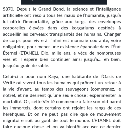
Kvasar
5870. Depuis le Grand Bond, la science et l’intelligence
Pulps
artificielle ont résolu tous les maux de l’humanité, jusqu’à
lui offrir l’immortalité, grâce aux korgs, des enveloppes
Wotan
corporelles élevées dans des korgariums destinés à
accueillir les cerveaux transplantés des humains. Changer
Étoiles vives
de corps pour vivre à l’infini est monnaie courante, voire
obligatoire, pour mener une existence épanouie dans l’État
Yellow Submarine
Éternel (ETANEL). Dio, mille ans, a vécu de nombreuses
vies et il espère bien continuer ainsi jusqu’à… eh bien,
NUMÉRIQUE
jusqu’au grain de sable.
Romans et recueils
Celui-ci a pour nom Kaya, une habitante de l’Oasis de
Vérité où vivent tous les humains qui prônent un retour à
Une Heure-Lumière
la vie d’avant, au temps des sauvageons (comprenez, le
nôtre), et ne désirent qu’une seule chose : expérimenter la
Nouvelles
mortalité. Or, cette Vérité commence à faire son nid parmi
les immortels, dont certains ont rejoint les rangs de ces
Bifrost
hérétiques. Et on ne peut pas dire que ce mouvement
migratoire soit au goût de tout le monde. L’ETANEL doit
Livres audio
faire quelque chose, et on va bientôt accuser ce dernier