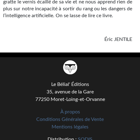
gratte le vernis écaillé de sa vie et ne nous apprend rien de
Journal d'un homme des bois
plus sur notre incapacité à sortir du rang ou les dangers de
l’intelligence artificielle. On se lasse de lire ce livre.
FORUMS
CONTACT
Éric JENTILE
Nous contacter
F.A.Q.
Soumettre un manuscrit
Support technique
Le Bélial' Éditions
35, avenue de la Gare
77250 Moret-Loing-et-Orvanne
À propos
Conditions Générales de Vente
Mentions légales
Distribution :
SODIS