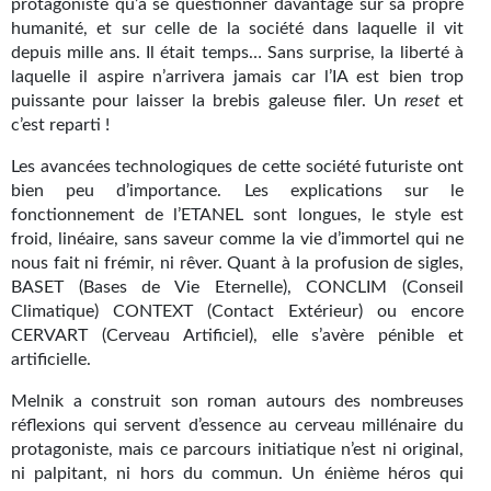
Goodies Gotland
protagoniste qu’à se questionner davantage sur sa propre
humanité, et sur celle de la société dans laquelle il vit
Tirages d’art Une Heure-Lumière
depuis mille ans. Il était temps… Sans surprise, la liberté à
laquelle il aspire n’arrivera jamais car l’IA est bien trop
PLUS
puissante pour laisser la brebis galeuse filer. Un
reset
et
c’est reparti !
À paraître
Les avancées technologiques de cette société futuriste ont
Revue de presse
bien peu d’importance. Les explications sur le
fonctionnement de l’ETANEL sont longues, le style est
Récompenses
froid, linéaire, sans saveur comme la vie d’immortel qui ne
nous fait ni frémir, ni rêver. Quant à la profusion de sigles,
Newsletter
BASET (Bases de Vie Eternelle), CONCLIM (Conseil
Climatique) CONTEXT (Contact Extérieur) ou encore
Le Bélial' sur Youtube
CERVART (Cerveau Artificiel), elle s’avère pénible et
artificielle.
LE BLOG BIFROST
Melnik a construit son roman autours des nombreuses
Tous les articles
réflexions qui servent d’essence au cerveau millénaire du
protagoniste, mais ce parcours initiatique n’est ni original,
La Bibliothèque orbitale
ni palpitant, ni hors du commun. Un énième héros qui