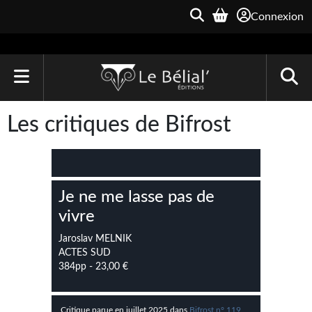
Connexion
ACCUEIL
Les critiques de Bifrost
LIVRES
Le Bélial'
Je ne me lasse pas de
Une Heure-Lumière
vivre
Archive du Futur
Jaroslav MELNIK
ACTES SUD
Parallaxe
384pp - 23,00 €
Quarante-Deux
Critique parue en juillet 2025 dans
Bifrost n° 119