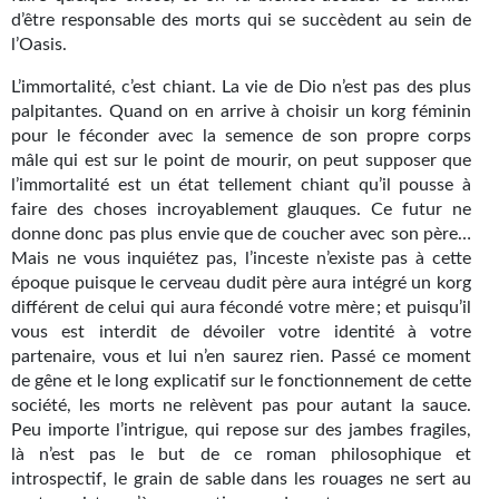
d’être responsable des morts qui se succèdent au sein de
Gratuit
l’Oasis.
Sans DRM
L’immortalité, c’est chiant. La vie de Dio n’est pas des plus
palpitantes. Quand on en arrive à choisir un korg féminin
BIFROST
pour le féconder avec la semence de son propre corps
mâle qui est sur le point de mourir, on peut supposer que
Tous les numéros
l’immortalité est un état tellement chiant qu’il pousse à
faire des choses incroyablement glauques. Ce futur ne
En numérique
donne donc pas plus envie que de coucher avec son père…
Mais ne vous inquiétez pas, l’inceste n’existe pas à cette
S'abonner
époque puisque le cerveau dudit père aura intégré un korg
différent de celui qui aura fécondé votre mère ; et puisqu’il
Les critiques
vous est interdit de dévoiler votre identité à votre
partenaire, vous et lui n’en saurez rien. Passé ce moment
Le blog
de gêne et le long explicatif sur le fonctionnement de cette
Le prix des lecteurs
société, les morts ne relèvent pas pour autant la sauce.
Peu importe l’intrigue, qui repose sur des jambes fragiles,
GOODIES
là n’est pas le but de ce roman philosophique et
introspectif, le grain de sable dans les rouages ne sert au