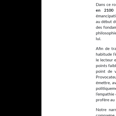
Dans ce ro
en 2100
d
émancipatio
au début du
des fondam
philosophi
lui.
Afin de tr
habitude l
le lecteur 
points faib
point de 
Provocateu
émettre, av
politiquem
l’empathie 
profère au
Notre narr
compagne, 