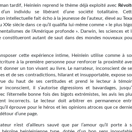
man tardif, Heinlein reprend le thème déjà exploité avec
Révolt
’un individu se libérant d’une société totalitaire. Cett
n intellectuelle fait écho à la jeunesse de l’auteur, élevé au Tex
 XXe siècle dans ce qu’il qualifia lui-même comme « le plus bigo
entalismes de l’Amérique profonde ». Darwin, les sciences et l
e constitueront autant de saut dans des mondes nouveaux pou
ansposer cette expérience intime, Heinlein utilise comme à so
’écriture à la première personne pour renforcer la proximité ave
et donner un ton vivant au livre. Le narrateur, inconscient de s
les et de ses contradictions, hilarant et insupportable, expose s
vue du haut de ses certitudes et prend le lecteur à témoin
r inconscient, il s’autorise digressions et bavardages, jusqu’
ec l’éternelle bonne fois des bigots extrémistes, les avis les pl
ent incorrects. Le lecteur doit arbitrer en permanence entr
qu’il éprouve pour le héros et les opinions atroces que ce derni
 détour d’une page.
ateur n’est d’ailleurs sauvé que par l’amour qu’il porte à s
héroïne heinleinienne type, dotée d’un bon sens inoxydable