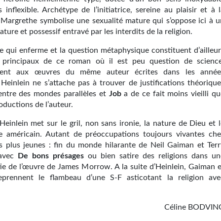
inflexible. Archétype de l’initiatrice, sereine au plaisir et à 
, Margrethe symbolise une sexualité mature qui s’oppose ici à u
ure et possessif entravé par les interdits de la religion.
e qui enferme et la question métaphysique constituent d’ailleur
x principaux de ce roman où il est peu question de science
ment aux œuvres du même auteur écrites dans les année
 Heinlein ne s’attache pas à trouver de justifications théorique
entre des mondes parallèles et
Job
a de ce fait moins vieilli q
oductions de l’auteur.
 Heinlein met sur le gril, non sans ironie, la nature de Dieu et 
e américain. Autant de préoccupations toujours vivantes che
s plus jeunes : fin du monde hilarante de Neil Gaiman et Terr
 avec
De bons présages
ou bien satire des religions dans un
ie de l’œuvre de James Morrow. A la suite d’Heinlein, Gaiman e
prennent le flambeau d’une S-F asticotant la religion ave
Céline BODVIN