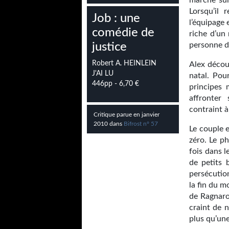
marche sur
Lorsqu’il
Job : une
l’équipage
comédie de
riche d’un 
justice
personne d
Robert A. HEINLEIN
Alex décou
J'AI LU
natal. Pou
446pp - 6,70 €
principes 
affronter
contraint 
Critique parue en janvier
2010 dans
Bifrost n° 57
Le couple e
zéro. Le p
fois dans l
de petits 
persécutio
la fin du m
de Ragnaro
craint de n
plus qu’un