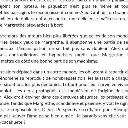
 les charbons ardents et se retrouve dans un univers parallèle
 rejoint son bateau, le paquebot n’est plus le même et tou
 et les passagers le reconnaissent comme Alec Graham, un homm
million de dollars qui a, en outre, une délicieuse maîtresse en 
e Margrethe, stewardess à bord.
vre alors des mœurs bien plus libérées que celles de son mond
r les beaux yeux de Margrethe, il abandonne une partie de se
moraux. L’émancipation ne se fait pas sans douleur, Alex doi
 ses contradictions et hypocrisies tandis que Margrethe l
à mettre de côté une bonne part de son machisme.
st alors déplacé dans un autre monde, les obligeant à repartir d
hénomène se reproduit de nombreuses fois, les laissant à chaqu
es situations les plus démunies. Luttant pour leur survie en viva
boulots, les deux protagonistes s’inquiètent de l’origine de leu
n. Alex croit deviner dans ces épreuves absurdes les présages d
onde, tandis que Margrethe, scandinave et païenne, y voit le sig
k, le crépuscule des Dieux. Perspective terrifiante pour Alex qu
e pas sauver l’âme de sa bien-aimée : le paradis sans elle vaut-
e cacahuète ?