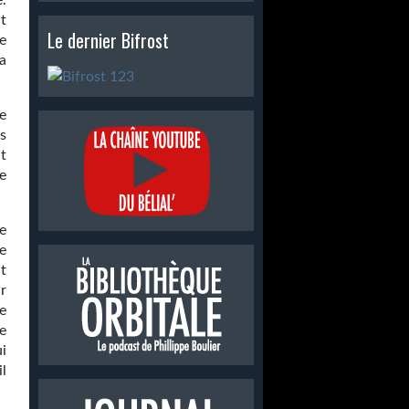
.
t
Le dernier Bifrost
e
la
e
s
t
e
e
e
nt
r
e
ne
i
il