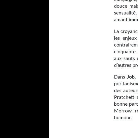
douce mais 
sensualité
amant immat
La croyanc
les enjeu
contraire
cinquante.
aux sauts 
d’autres pr
Dans
Job
,
puritanism
des auteur
Pratchett
bonne part
Morrow re
humour.