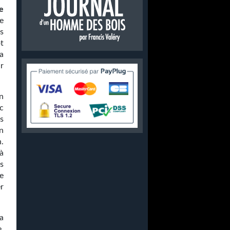
e
e
as
t
a
r
n
c
es
on
.
à
us
e
er
a
,