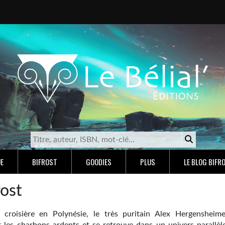
E
BIFROST
GOODIES
PLUS
LE BLOG BIFR
rost
 croisière en Polynésie, le très puritain Alex Hergensheime