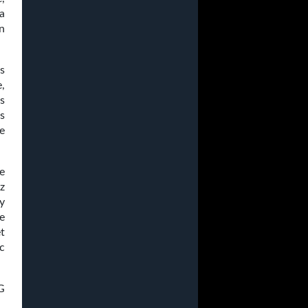
la
n
s
,
s
s
ue
le
z
y
e
t
c
G