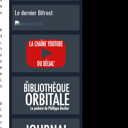
s
n
Le dernier Bifrost
s
e
d
.
n
s
s
e
e
i,
t
à
.
t
r