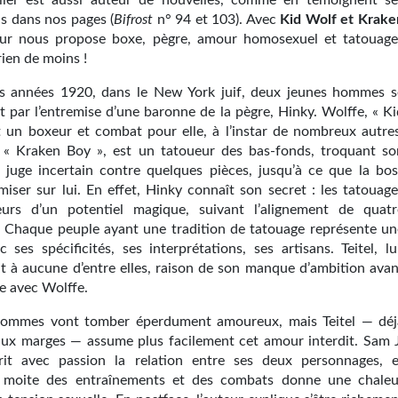
ller est aussi auteur de nouvelles, comme en témoignent se
ns dans nos pages (
Bifrost
n° 94 et 103). Avec
Kid Wolf et Krake
teur nous propose boxe, pègre, amour homosexuel et tatouage
ien de moins !
es années 1920, dans le New York juif, deux jeunes hommes s
t par l’entremise d’une baronne de la pègre, Hinky. Wolffe, « Ki
t un boxeur et combat pour elle, à l’instar de nombreux autres
, « Kraken Boy », est un tatoueur des bas-fonds, troquant so
il juge incertain contre quelques pièces, jusqu’à ce que la bos
miser sur lui. En effet, Hinky connaît son secret : les tatouage
eurs d’un potentiel magique, suivant l’alignement de quatr
. Chaque peuple ayant une tradition de tatouage représente un
c ses spécificités, ses interprétations, ses artisans. Teitel, lu
nt à aucune d’entre elles, raison de son manque d’ambition avan
e avec Wolffe.
hommes vont tomber éperdument amoureux, mais Teitel — déj
ux marges — assume plus facilement cet amour interdit. Sam J
rit avec passion la relation entre ses deux personnages, e
e moite des entraînements et des combats donne une chaleu