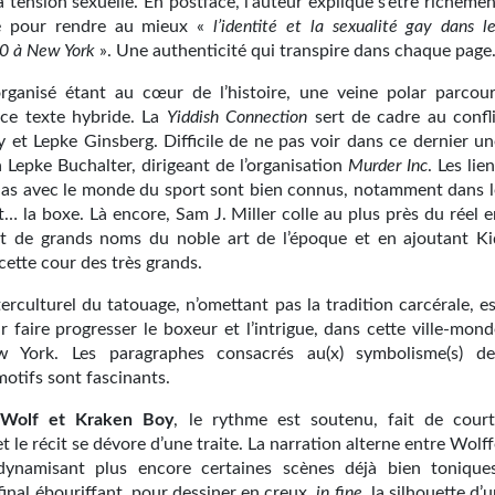
a tension sexuelle. En postface, l’auteur explique s’être richeme
 pour rendre au mieux «
l’identité et la sexualité gay dans l
0 à New York
». Une authenticité qui transpire dans chaque page
rganisé étant au cœur de l’histoire, une veine polar parcour
ce texte hybride. La
Yiddish Connection
sert de cadre au confli
y et Lepke Ginsberg. Difficile de ne pas voir dans ce dernier un
 Lepke Buchalter, dirigeant de l’organisation
Murder Inc
. Les lie
ias avec le monde du sport sont bien connus, notamment dans l
t… la boxe. Là encore, Sam J. Miller colle au plus près du réel 
 de grands noms du noble art de l’époque et en ajoutant Ki
ette cour des très grands.
terculturel du tatouage, n’omettant pas la tradition carcérale, e
r faire progresser le boxeur et l’intrigue, dans cette ville-mon
w York. Les paragraphes consacrés au(x) symbolisme(s) de
motifs sont fascinants.
 Wolf et Kraken Boy
, le rythme est soutenu, fait de court
et le récit se dévore d’une traite. La narration alterne entre Wolf
 dynamisant plus encore certaines scènes déjà bien toniques
final ébouriffant, pour dessiner en creux,
in fine
, la silhouette d’