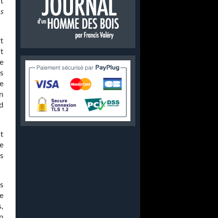
nt
es
.
t
t
e
ns
e
en
d
st
de
s
s
fe
,
un