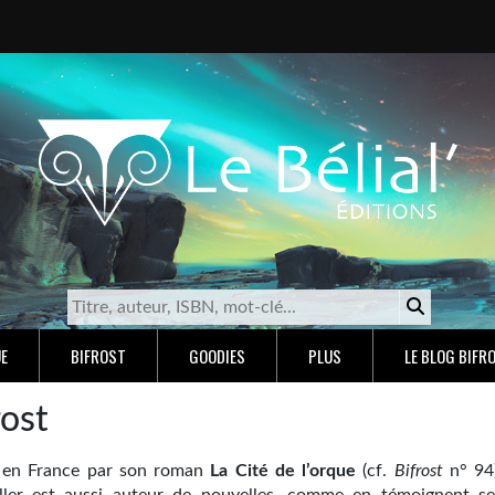
E
BIFROST
GOODIES
PLUS
LE BLOG BIFR
rost
 en France par son roman
La Cité de l’orque
(cf.
Bifrost
n° 94)