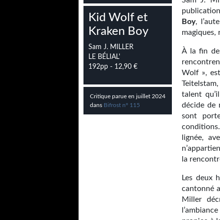
Sam J. Mi
publicatio
Kid Wolf et
Boy
, l’au
Kraken Boy
magiques, r
Sam J. MILLER
À la fin d
LE BÉLIAL'
rencontren
192pp - 12,90 €
Wolf », es
Teitelstam
talent qu’
Critique parue en juillet 2024
décide de 
dans
Bifrost n° 115
sont port
conditions
lignée, ave
n’appartie
la rencontr
Les deux 
cantonné a
Miller déc
l’ambianc