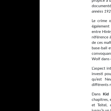
propice à l
documenté
années 192
Le crime o
également 
entre Hink
référence à
de ces maf
base-ball e
convoquant
Wolf dans c
L’aspect in
investi pou
qu’est Ne
différents 
Dans
Kid
chapitres, 
et Teitel,
jusqu’à un 