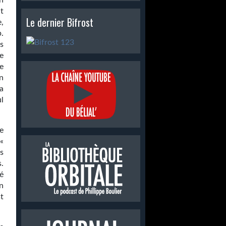
n
t
Le dernier Bifrost
,
.
es
e
e
n
a
l
e
 «
s
.
é
n
t