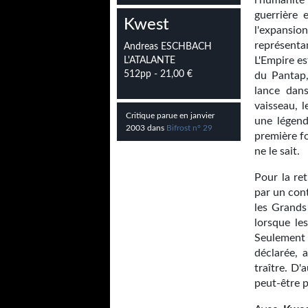
l'humanité
guerrière 
Kwest
l'expansi
représenta
Andreas ESCHBACH
L'Empire es
L'ATALANTE
512pp - 21,00 €
du Pantap,
lance dan
vaisseau, l
Critique parue en janvier
une légend
2003 dans
Bifrost n° 29
première f
ne le sait.
Pour la re
par un cont
les Grands
lorsque le
Seulement v
déclarée, 
traître. D
peut-être 