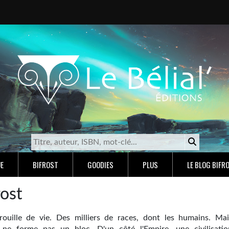
E
BIFROST
GOODIES
PLUS
LE BLOG BIFR
rost
grouille de vie. Des milliers de races, dont les humains. Mai