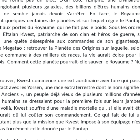
 ne forme pas un bloc. D'un côté l'Empire, une civilisatio
englobant plusieurs galaxies, des billions d'êtres humains don
on ne semble jamais devoir s'arrêter. En face, le Royaume
nt quelques centaines de planètes et sur lequel règne le Pantap
t aux portes du Royaume, qui ne fait pas le poids. Sous les ordr
 Eftalan Kwest, patriarche de son clan et héros de guerre, s
s une quête désespérée aux commandes de son gigantesqu
e Megatao : retrouver la Planète des Origines sur laquelle, selo
e commune à des milliers de races, la vie aurait éclos pour l
ois. Comment cette planète pourrait-elle sauver le Royaume ? Nu
trouver, Kwest commence une extraordinaire aventure qui pass
act avec les Yorsen, une race extraterrestre dont le nom signifie
 Anciens », un peuple déjà vieux de plusieurs millions d'année
s humains se dressaient pour la première fois sur leurs jambes
oilà, Kwest souffre d'une maladie mortelle qui, si elle avait ét
aurait dû lui coûter son commandement. Ce qui fait de lui u
'autant plus que la mission que Kwest impose à son équipage n'es
pas forcément celle donnée par le Pantap…