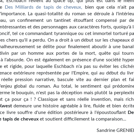
t
, Eschbach revient au space op', qui plus est dans le mêm
ue
Des Milliards de tapis de cheveux,
bien que cela n'ait pa
'importance. La quasi-totalité du roman se déroule à l'intérieu
seau, un confinement un tantinet étouffant compensé par de
intéressantes et des personnages aux caractères forts, quoiqu'à 
poncif, tel ce commandant tyrannique ou cet immortel torturé pa
res chers qu'il a perdu. On a droit à un début sur les chapeaux 
malheureusement se délite pour finalement aboutir à une banal
divin par un homme aux portes de la mort, quête qui tourn
 à l'absurde. On est également en présence d'une société hyper
e et rigide, pour laquelle Eschbach n'a pas su éviter les cliché
menace extérieure représentée par l'Empire, qui au début du livr
 réelle pression narrative, bascule vite au dernier plan et fai
'enjeu global du roman. Au total, le sentiment qui prédomine
erme le bouquin, n'est pas la déception mais plutôt la perplexit
t ça pour ça ! ? Classique et sans réelle invention, mais rich
Kwest
demeure une histoire agréable à lire, fluide et bien écrit
ce livre souffre d'une édition postérieure à l'époustouflant
De
de tapis de cheveux
et soutient difficilement la comparaison…
Sandrine GRENIE