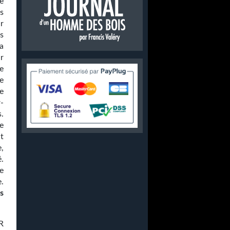
e
s
r
s
la
r
de
e
e
-
s.
e
t
,
é.
e
e.
s
R