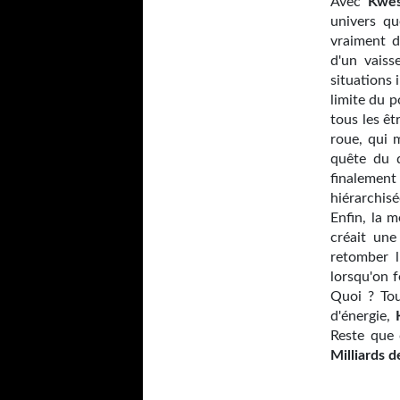
Avec
Kwes
univers q
vraiment d
d'un vais
situations 
limite du 
tous les êt
roue, qui 
quête du 
finalement
hiérarchisé
Enfin, la 
créait une
retomber l
lorsqu'on f
Quoi ? Tou
d'énergie,
Reste que 
Milliards 