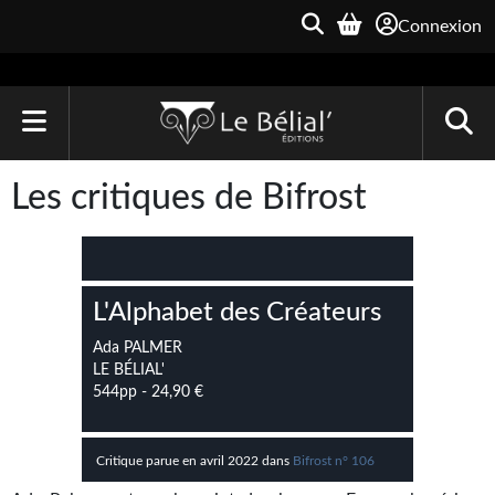
Connexion
ACCUEIL
Les critiques de Bifrost
LIVRES
Le Bélial'
L'Alphabet des Créateurs
Une Heure-Lumière
Ada PALMER
Archive du Futur
LE BÉLIAL'
544pp - 24,90 €
Parallaxe
Quarante-Deux
Critique parue en avril 2022 dans
Bifrost n° 106