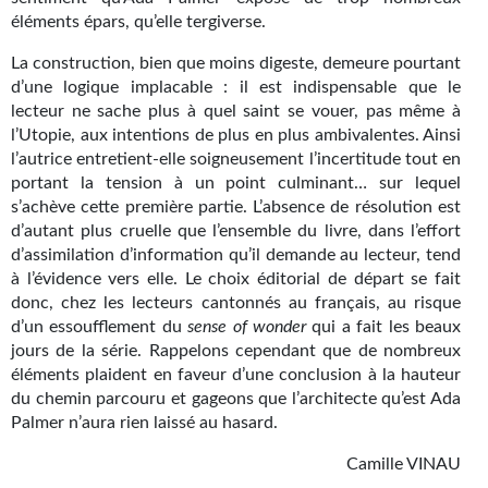
Goodies Gotland
éléments épars, qu’elle tergiverse.
Tirages d’art Une Heure-Lumière
La construction, bien que moins digeste, demeure pourtant
d’une logique implacable : il est indispensable que le
PLUS
lecteur ne sache plus à quel saint se vouer, pas même à
l’Utopie, aux intentions de plus en plus ambivalentes. Ainsi
À paraître
l’autrice entretient-elle soigneusement l’incertitude tout en
portant la tension à un point culminant… sur lequel
Revue de presse
s’achève cette première partie. L’absence de résolution est
Récompenses
d’autant plus cruelle que l’ensemble du livre, dans l’effort
d’assimilation d’information qu’il demande au lecteur, tend
Newsletter
à l’évidence vers elle. Le choix éditorial de départ se fait
donc, chez les lecteurs cantonnés au français, au risque
Le Bélial' sur Youtube
d’un essoufflement du
sense of wonder
qui a fait les beaux
jours de la série. Rappelons cependant que de nombreux
LE BLOG BIFROST
éléments plaident en faveur d’une conclusion à la hauteur
du chemin parcouru et gageons que l’architecte qu’est Ada
Tous les articles
Palmer n’aura rien laissé au hasard.
La Bibliothèque orbitale
Camille VINAU