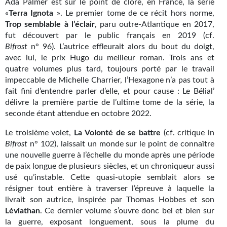
Ada Palmer est sur le point de clore, en France, la série
Kvasar
«
Terra Ignota
». Le premier tome de ce récit hors norme,
Trop semblable à l’éclair
, paru outre-Atlantique en 2017,
Pulps
fut découvert par le public français en 2019 (cf.
Bifrost
n° 96). L’autrice effleurait alors du bout du doigt,
Wotan
avec lui, le prix Hugo du meilleur roman. Trois ans et
quatre volumes plus tard, toujours porté par le travail
Étoiles vives
impeccable de Michelle Charrier, l’Hexagone n’a pas tout à
Yellow Submarine
fait fini d’entendre parler d’elle, et pour cause : Le Bélial’
délivre la première partie de l’ultime tome de la série, la
NUMÉRIQUE
seconde étant attendue en octobre 2022.
Le troisième volet,
La Volonté de se battre
(cf. critique in
Romans et recueils
Bifrost
n° 102), laissait un monde sur le point de connaître
Une Heure-Lumière
une nouvelle guerre à l’échelle du monde après une période
de paix longue de plusieurs siècles, et un chroniqueur aussi
Nouvelles
usé qu’instable. Cette quasi-utopie semblait alors se
résigner tout entière à traverser l’épreuve à laquelle la
Bifrost
livrait son autrice, inspirée par Thomas Hobbes et son
Léviathan
. Ce dernier volume s’ouvre donc bel et bien sur
Livres audio
la guerre, exposant longuement, sous la plume du