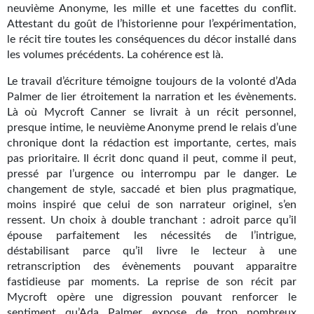
neuvième Anonyme, les mille et une facettes du conflit.
Gratuit
Attestant du goût de l’historienne pour l’expérimentation,
le récit tire toutes les conséquences du décor installé dans
Sans DRM
les volumes précédents. La cohérence est là.
BIFROST
Le travail d’écriture témoigne toujours de la volonté d’Ada
Palmer de lier étroitement la narration et les évènements.
Tous les numéros
Là où Mycroft Canner se livrait à un récit personnel,
presque intime, le neuvième Anonyme prend le relais d’une
En numérique
chronique dont la rédaction est importante, certes, mais
pas prioritaire. Il écrit donc quand il peut, comme il peut,
S'abonner
pressé par l’urgence ou interrompu par le danger. Le
changement de style, saccadé et bien plus pragmatique,
Les critiques
moins inspiré que celui de son narrateur originel, s’en
ressent. Un choix à double tranchant : adroit parce qu’il
Le blog
épouse parfaitement les nécessités de l’intrigue,
déstabilisant parce qu’il livre le lecteur à une
Le prix des lecteurs
retranscription des évènements pouvant apparaitre
fastidieuse par moments. La reprise de son récit par
GOODIES
Mycroft opère une digression pouvant renforcer le
sentiment qu’Ada Palmer expose de trop nombreux