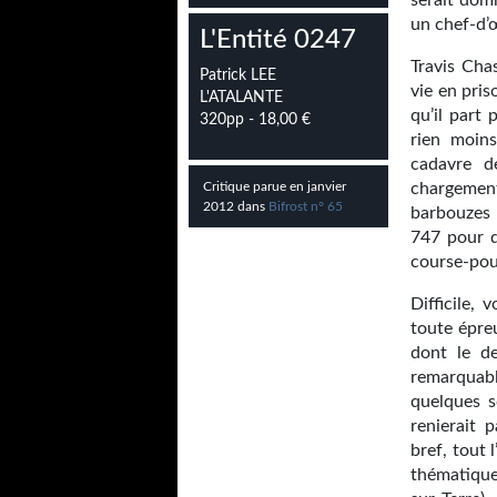
serait domm
un chef-d’
L'Entité 0247
Travis Chas
Patrick LEE
vie en pri
L'ATALANTE
qu’il part
320pp - 18,00 €
rien moin
cadavre d
Critique parue en janvier
chargemen
2012 dans
Bifrost n° 65
barbouzes 
747 pour qu
course-pou
Difficile, 
toute épreu
dont le de
remarquab
quelques s
renierait 
bref, tout 
thématique