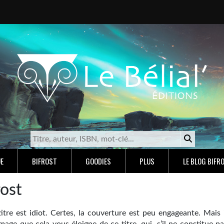
E
BIFROST
GOODIES
PLUS
LE BLOG BIFR
rost
titre est idiot. Certes, la couverture est peu engageante. Mais 