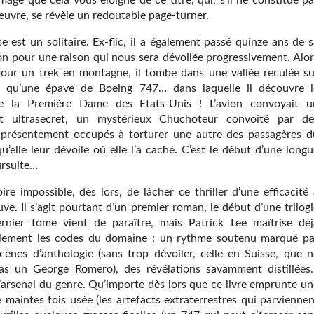
age que cela vous éloigne de ce titre, qui, s’il ne constitue pa
œuvre, se révèle un redoutable page-turner.
e est un solitaire. Ex-flic, il a également passé quinze ans de 
son pour une raison qui nous sera dévoilée progressivement. Alor
 pour un trek en montagne, il tombe dans une vallée reculée su
s qu’une épave de Boeing 747… dans laquelle il découvre l
e la Première Dame des Etats-Unis ! L’avion convoyait u
t ultrasecret, un mystérieux Chuchoteur convoité par de
présentement occupés à torturer une autre des passagères d
’elle leur dévoile où elle l’a caché. C’est le début d’une longu
rsuite…
voire impossible, dès lors, de lâcher ce thriller d’une efficacité
ve. Il s’agit pourtant d’un premier roman, le début d’une trilog
rnier tome vient de paraître, mais Patrick Lee maîtrise déj
lement les codes du domaine : un rythme soutenu marqué pa
cènes d’anthologie (sans trop dévoiler, celle en Suisse, que n
pas un George Romero), des révélations savamment distillées
l’arsenal du genre. Qu’importe dès lors que ce livre emprunte un
 maintes fois usée (les artefacts extraterrestres qui parviennen