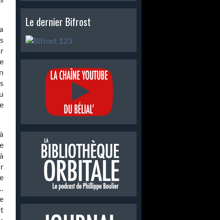
s
Le dernier Bifrost
sa
s
r
e
n
s
u
e
 à
ie
à
r
e
…
e
t