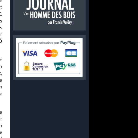
e
t
.
as
s
r
Ô
e
n
,
ra
on
e
va
r
n
e