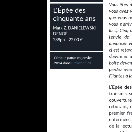
Vous êtes à
L'Épée des
vous avez v
cinquante ans
que vous ne
vous n’arri
Mark Z. DANIELEWSKI
là…). Cinq 
DENOËL
l’envie de 
288pp - 22,00 €
annoncée vo
ci est retar
s’ouvre et 
Critique parue en janvier
boîte devant
2014 dans
Bifrost n° 73
perdez avec
Filantes à 
L’Epée des
transmis s
couvertur
rebutant, n
premier fr
enfermées d
de la lect