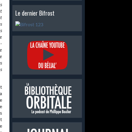
s
Le dernier Bifrost
et
et
s
is
se
e-
te
e
us
es
t
a
e
e
s
ut
e