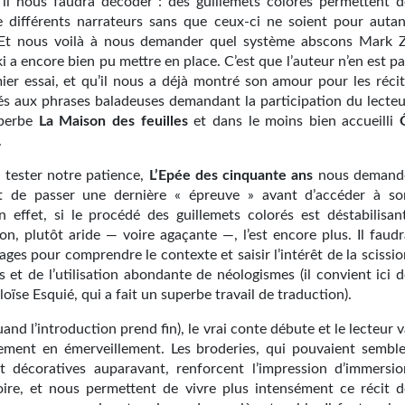
u’il nous faudra décoder : des guillemets colorés permettent d
e différents narrateurs sans que ceux-ci ne soient pour autan
. Et nous voilà à nous demander quel système abscons Mark Z
 a encore bien pu mettre en place. C’est que l’auteur n’en est p
ier essai, et qu’il nous a déjà montré son amour pour les récit
és aux phrases baladeuses demandant la participation du lecteu
uperbe
La Maison des feuilles
et dans le moins bien accueilli
.
e tester notre patience,
L’Epée des cinquante ans
nous demand
ît de passer une dernière « épreuve » avant d’accéder à so
n effet, si le procédé des guillemets colorés est déstabilisant
ion, plutôt aride — voire agaçante —, l’est encore plus. Il faud
ges pour comprendre le contexte et saisir l’intérêt de la scissi
 et de l’utilisation abondante de néologismes (il convient ici d
éloïse Esquié, qui a fait un superbe travail de traduction).
and l’introduction prend fin), le vrai conte débute et le lecteur 
lement en émerveillement. Les broderies, qui pouvaient semble
 décoratives auparavant, renforcent l’impression d’immersio
toire, et nous permettent de vivre plus intensément ce récit d