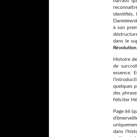
narratif q
reconnaîtr
identifiés
Danielewski
à son prem
déstructur
dans le s
Révolution
Histoire d
de surcro
essence. E
l’introduct
quelques pa
des phrases
féliciter H
Page 66 (qu
d’émerveil
uniquement
dans l’his