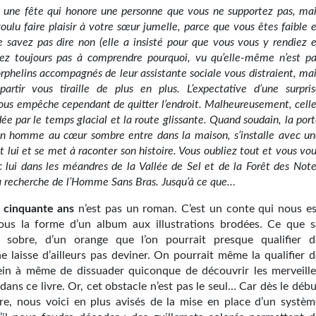
 une fête qui honore une personne que vous ne supportez pas, mai
oulu faire plaisir à votre sœur jumelle, parce que vous êtes faible 
 savez pas dire non (elle a insisté pour que vous vous y rendiez 
vez toujours pas à comprendre pourquoi, vu qu’elle-même n’est pa
orphelins accompagnés de leur assistante sociale vous distraient, ma
partir vous tiraille de plus en plus. L’expectative d’une surpri
us empêche cependant de quitter l’endroit. Malheureusement, cell
dée par le temps glacial et la route glissante. Quand soudain, la por
un homme au cœur sombre entre dans la maison, s’installe avec un
 lui et se met à raconter son histoire. Vous oubliez tout et vous vo
 lui dans les méandres de la Vallée de Sel et de la Forêt des Not
la recherche de l’Homme Sans Bras. Jusqu’à ce que…
 cinquante ans
n’est pas un roman. C’est un conte qui nous es
ous la forme d’un album aux illustrations brodées. Ce que s
e sobre, d’un orange que l’on pourrait presque qualifier d
e laisse d’ailleurs pas deviner. On pourrait même la qualifier d
ein à même de dissuader quiconque de découvrir les merveille
ans ce livre. Or, cet obstacle n’est pas le seul… Car dès le déb
ure, nous voici en plus avisés de la mise en place d’un systèm