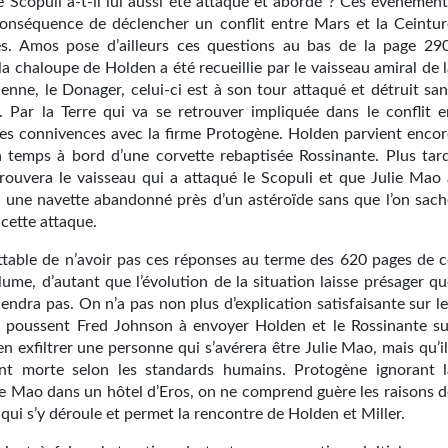
e Scopuli a-t-il lui aussi été attaqué et abordé ? Ces événement
onséquence de déclencher un conflit entre Mars et la Ceintur
es. Amos pose d’ailleurs ces questions au bas de la page 290
a chaloupe de Holden a été recueillie par le vaisseau amiral de 
ienne, le Donager, celui-ci est à son tour attaqué et détruit sa
n. Par la Terre qui va se retrouver impliquée dans le conflit e
ses connivences avec la firme Protogène. Holden parvient encor
 à temps à bord d’une corvette rebaptisée Rossinante. Plus tard
rouvera le vaisseau qui a attaqué le Scopuli et que Julie Mao 
c une navette abandonné près d’un astéroïde sans que l’on sach
 cette attaque.
rettable de n’avoir pas ces réponses au terme des 620 pages de c
ume, d’autant que l’évolution de la situation laisse présager qu
viendra pas. On n’a pas non plus d’explication satisfaisante sur l
i poussent Fred Johnson à envoyer Holden et le Rossinante su
n exfiltrer une personne qui s’avérera être Julie Mao, mais qu’i
nt morte selon les standards humains. Protogène ignorant l
e Mao dans un hôtel d’Eros, on ne comprend guère les raisons d
e qui s’y déroule et permet la rencontre de Holden et Miller.