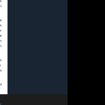
s
n
le
es
er
e
n
n
s
.
s
N