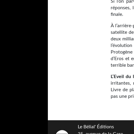
Si l’on pa
réponses, 
finale.
À l’arrière
satellite d
deux millia
l’évolution
Protogène 
d’Eros et 
terrible ba
L’Eveil du 
irritantes,
Livre de p
pas une pri
Le Bélial' Éditions