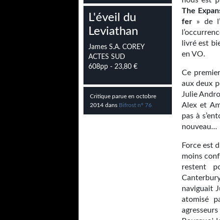
nous est p
The Expan
L'éveil du
fer
» de l
Leviathan
l’occurren
livré est b
James S.A. COREY
en VO.
ACTES SUD
608pp - 23,80 €
Ce premier
aux deux pe
Julie Andr
Critique parue en octobre
Alex et Am
2014 dans
Bifrost n° 76
pas à s’ent
nouveau…
Force est 
moins conf
restent 
Canterbury
naviguait 
atomisé p
agresseur