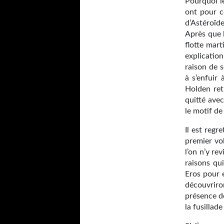
Pourquoi l
ont pour c
d’Astéroïd
Après que l
flotte mart
explicatio
raison de 
à s’enfuir
Holden ret
quitté ave
le motif de
Il est reg
premier vol
l’on n’y re
raisons qu
Eros pour e
découvriro
présence d
la fusillad