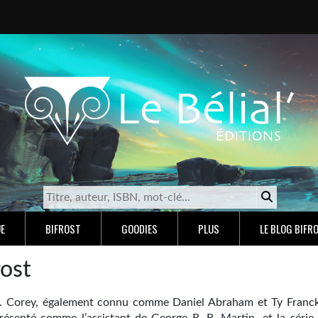
E
BIFROST
GOODIES
PLUS
LE BLOG BIFR
rost
. Corey, également connu comme Daniel Abraham et Ty Franck