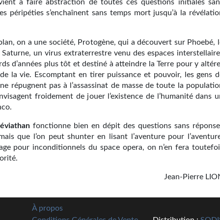
rvient à faire abstraction de toutes ces questions initiales san
les péripéties s’enchaînent sans temps mort jusqu’à la révélatio
-plan, on a une société, Protogène, qui a découvert sur Phoebé, 
e Saturne, un virus extraterrestre venu des espaces interstellair
rds d’années plus tôt et destiné à atteindre la Terre pour y altér
 de la vie. Escomptant en tirer puissance et pouvoir, les gens d
ne répugnent pas à l’assassinat de masse de toute la populatio
envisagent froidement de jouer l’existence de l’humanité dans u
nco.
léviathan
fonctionne bien en dépit des questions sans réponse
 mais que l’on peut shunter en lisant l’aventure pour l’aventure
lage pour inconditionnels du space opera, on n’en fera toutefoi
orité.
Jean-Pierre LIO
À propos