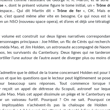
résenté comme l’assistant de George R. R. Martin, et la série 
se
», dont le présent volume figure le tome initial, un «
Trône d
’espace… Qui dit Martin dit «
Trône de fer
», OK. Mais e
ce, c’est quand même aller vite en besogne. Ce qui nous est ic
ien un NSO (nouveau space opera), et d’ores et déjà une tétralog
 volume est construit sur deux lignes narratives correspondan
rsonnages principaux : Joe Miller, un flic de Cérès qui recherch
oméda Mao, et Jim Holden, un astronaute accompagné de Naomi
os, les survivants du Canterbury. Deux lignes qui ne tarderon
ortiller l’une autour de l’autre avant de diverger plus ou moins 
d’admettre que le début de la trame concernant Holden est pour l
us et que les questions que le lecteur peut légitimement se pose
pour beaucoup sans réponses. Tout commence lorsque l
 reçoit un appel de détresse du Scopuli, astronef sur leque
Julie Mao. Mais cet appel dissimule un piège et le Canterbury es
ar un vaisseau furtif. Pourquoi ? On ne sait. Pourquoi ce
s impitoyables n’achèvent-ils pas la chaloupe de Holden 