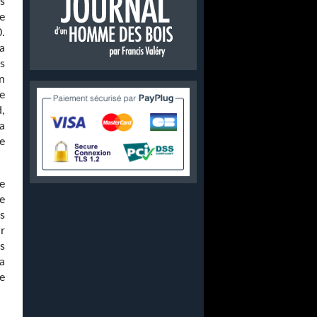
s
e
.
la
ns
n
e
,
a
e
e
e
es
r
ls
a
e