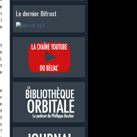
«
e
Le dernier Bifrost
n
i
ie
t
e
,
t
de
e
r
e
l
t
s
?