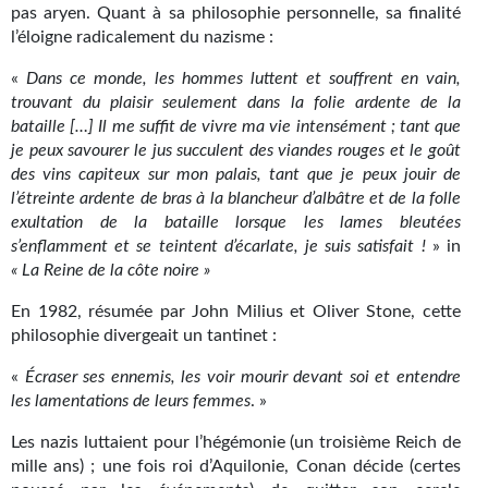
pas aryen. Quant à sa philosophie personnelle, sa finalité
l’éloigne radicalement du nazisme :
«
Dans ce monde, les hommes luttent et souffrent en vain,
trouvant du plaisir seulement dans la folie ardente de la
bataille […] Il me suffit de vivre ma vie intensément ; tant que
je peux savourer le jus succulent des viandes rouges et le goût
des vins capiteux sur mon palais, tant que je peux jouir de
l’étreinte ardente de bras à la blancheur d’albâtre et de la folle
exultation de la bataille lorsque les lames bleutées
s’enflamment et se teintent d’écarlate, je suis satisfait !
» in
« La Reine de la côte noire »
En 1982, résumée par John Milius et Oliver Stone, cette
philosophie divergeait un tantinet :
«
Écraser ses ennemis, les voir mourir devant soi et entendre
les lamentations de leurs femmes
. »
Les nazis luttaient pour l’hégémonie (un troisième Reich de
mille ans) ; une fois roi d’Aquilonie, Conan décide (certes