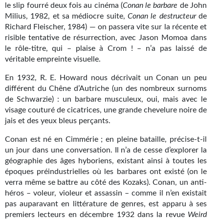
le slip fourré deux fois au cinéma (
Conan le barbare
de John
Gratuit
Milius, 1982, et sa médiocre suite,
Conan le destructeur
de
Richard Fleischer, 1984) — on passera vite sur la récente et
Sans DRM
risible tentative de résurrection, avec Jason Momoa dans
le rôle-titre, qui – plaise à Crom ! – n’a pas laissé de
BIFROST
véritable empreinte visuelle.
Tous les numéros
En 1932, R. E. Howard nous décrivait un Conan un peu
différent du Chêne d’Autriche (un des nombreux surnoms
En numérique
de Schwarzie) : un barbare musculeux, oui, mais avec le
visage couturé de cicatrices, une grande chevelure noire de
S'abonner
jais et des yeux bleus perçants.
Les critiques
Conan est né en Cimmérie ; en pleine bataille, précise-t-il
un jour dans une conversation. Il n’a de cesse d’explorer la
Le blog
géographie des âges hyboriens, existant ainsi à toutes les
époques préindustrielles où les barbares ont existé (on le
Le prix des lecteurs
verra même se battre au côté des Kozaks). Conan, un anti-
héros – voleur, violeur et assassin – comme il n’en existait
GOODIES
pas auparavant en littérature de genres, est apparu à ses
premiers lecteurs en décembre 1932 dans la revue
Weird