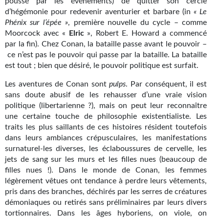
poussé par les événements) de quitter son cercle
d’hégémonie pour redevenir aventurier et barbare (in
« Le
Phénix sur l’épée »
, première nouvelle du cycle – comme
Moorcock avec «
Elric
», Robert E. Howard a commencé
par la fin). Chez Conan, la bataille passe avant le pouvoir –
ce n’est pas le pouvoir qui passe par la bataille. La bataille
est tout ; bien que désiré, le pouvoir politique est surfait.
Les aventures de Conan sont
pulps
. Par conséquent, il est
sans doute abusif de les rehausser d’une vraie vision
politique (libertarienne ?), mais on peut leur reconnaître
une certaine touche de philosophie existentialiste. Les
traits les plus saillants de ces histoires résident toutefois
dans leurs ambiances crépusculaires, les manifestations
surnaturel-les diverses, les éclaboussures de cervelle, les
jets de sang sur les murs et les filles nues (beaucoup de
filles nues !). Dans le monde de Conan, les femmes
légèrement vêtues ont tendance à perdre leurs vêtements,
pris dans des branches, déchirés par les serres de créatures
démoniaques ou retirés sans préliminaires par leurs divers
tortionnaires. Dans les âges hyboriens, on viole, on