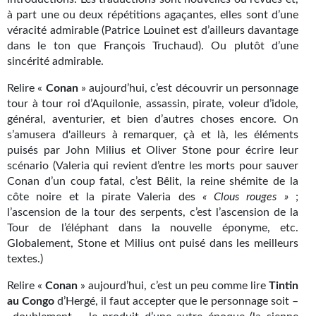
Journal d'un homme des bois
à part une ou deux répétitions agaçantes, elles sont d’une
véracité admirable (Patrice Louinet est d’ailleurs davantage
FORUMS
dans le ton que François Truchaud). Ou plutôt d’une
sincérité admirable.
CONTACT
Relire «
Conan
» aujourd’hui, c’est découvrir un personnage
Nous contacter
tour à tour roi d’Aquilonie, assassin, pirate, voleur d’idole,
général, aventurier, et bien d’autres choses encore. On
F.A.Q.
s’amusera d'ailleurs à remarquer, çà et là, les éléments
puisés par John Milius et Oliver Stone pour écrire leur
Soumettre un manuscrit
scénario (Valeria qui revient d’entre les morts pour sauver
Conan d’un coup fatal, c’est Bêlit, la reine shémite de la
Support technique
côte noire et la pirate Valeria des
« Clous rouges »
;
l’ascension de la tour des serpents, c’est l’ascension de la
Tour de l’éléphant dans la nouvelle éponyme, etc.
Globalement, Stone et Milius ont puisé dans les meilleurs
textes.)
Relire «
Conan
» aujourd’hui, c’est un peu comme lire
Tintin
au Congo
d’Hergé, il faut accepter que le personnage soit –