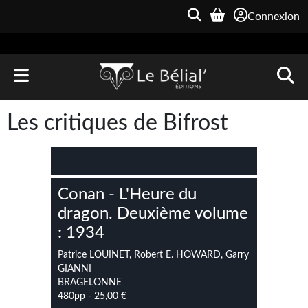
Connexion
ACCUEIL
Les critiques de Bifrost
LIVRES
Le Bélial'
Conan - L'Heure du
Une Heure-Lumière
dragon. Deuxième volume
Archive du Futur
: 1934
Patrice LOUINET, Robert E. HOWARD, Garry
Parallaxe
GIANNI
BRAGELONNE
Quarante-Deux
480pp - 25,00 €