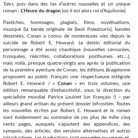
Goodies Gotland
Tales
, puis dans des tas d’autres nouvelles et un unique
roman :
L’Heure du dragon
(où il est alors roi d’Aquilonie).
Tirages d’art Une Heure-Lumière
Pastiches, hommages, plagiats, films, novélisations,
PLUS
musique (la bande originale de Basil Poledouris), bandes
dessinées, Conan a connu de nombreuses vies depuis le
À paraître
suicide de Robert E. Howard. Le destin éditorial du
personnage a été assez chaotique (nouvelles censurées,
Revue de presse
tronquées, réécrites, collaborations posthumes, etc…),
mais voilà, presque quatre-vingts ans après la publication
Récompenses
de la première aventure de Conan, les éditions Bragelonne
proposent au public français une respectueuse intégrale
Newsletter
Robert E. Howard / «
Conan
» en trois volumes, une
édition remarquable d’exhaustivité, sous la direction du
Le Bélial' sur Youtube
spécialiste mondial Patrice Louinet (un Français !) – par
ailleurs grand artisan du présent dossier bifrostien. Toutes
LE BLOG BIFROST
les nouvelles écrites par Robert E. Howard et le roman
Tous les articles
sont évidemment au sommaire de ces plus de mille cinq
cents pages, auxquels s’ajoutent des appendices, des
La Bibliothèque orbitale
synopsis, des articles, des versions alternatives et autres
introductions. Les traductions sont nouvelles ou revues et,