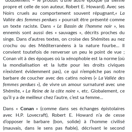
doublement – le produit d’une autre époque (la sienne
propre et celle de son auteur, Robert E. Howard). Avec ses
Noirs cruels au comportement souvent répugnant,
« La
Vallée des femmes perdues »
pourrait être présenté comme
un texte raciste. Dans
« Le Bassin de l’homme noir »
, les
ennemis sont aussi des « sauvages », décrits proches du
singe. Dans d’autres textes, on croise des Shémites au nez
crochu ou des Méditerranéens à la nature fourbe… Il
convient toutefois de renverser un peu le point de vue ;
Conan vit à des époques où la xénophobie est la norme (où
la mondialisation et la lutte pour les droits civiques
n’existent évidemment pas), ce qui n’empêche pas notre
barbare de coucher avec des catins noires (
« La Vallée des
femmes perdues »
), de vivre un amour surnaturel avec une
Shémite,
« La Reine de la côte noire »
, etc. Globalement, ce
qu’il y a de meilleur chez l’autre, c’est sa femme…
Dans «
Conan
» (comme dans ses échanges épistolaires
avec H.P. Lovecraft), Robert E. Howard n’a de cesse
d’opposer le barbare (bon, solide) à l’homme civilisé
(mauvais, dans le sens pas fiable), décrivant le second