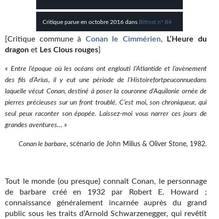
Kvasar
Critique parue en octobre 2016 dans
Bifrost n° 84
Pulps
[Critique commune à
Conan le Cimmérien
,
L’Heure du
Wotan
dragon
et
Les Clous rouges
]
Étoiles vives
«
Entre l’époque où les océans ont englouti l’Atlantide et l’avènement
des fils d’Arius, il y eut une période de l’Histoirefortpeuconnuedans
Yellow Submarine
laquelle vécut Conan, destiné à poser la couronne d’Aquilonie ornée de
pierres précieuses sur un front troublé. C’est moi, son chroniqueur, qui
NUMÉRIQUE
seul peux raconter son épopée. Laissez-moi vous narrer ces jours de
grandes aventures…
»
Romans et recueils
Conan le barbare
, scénario de John Milius & Oliver Stone, 1982.
Une Heure-Lumière
Nouvelles
Tout le monde (ou presque) connaît Conan, le personnage
Bifrost
de barbare créé en 1932 par Robert E. Howard ;
connaissance généralement incarnée auprès du grand
Livres audio
public sous les traits d’Arnold Schwarzenegger, qui revêtit