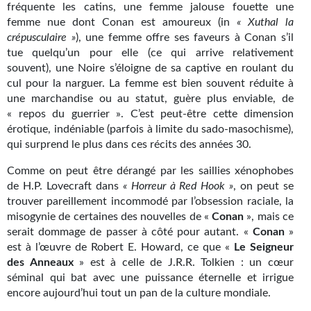
fréquente les catins, une femme jalouse fouette une
femme nue dont Conan est amoureux (in
« Xuthal la
crépusculaire »
), une femme offre ses faveurs à Conan s’il
tue quelqu’un pour elle (ce qui arrive relativement
souvent), une Noire s’éloigne de sa captive en roulant du
cul pour la narguer. La femme est bien souvent réduite à
une marchandise ou au statut, guère plus enviable, de
« repos du guerrier ». C’est peut-être cette dimension
érotique, indéniable (parfois à limite du sado-masochisme),
qui surprend le plus dans ces récits des années 30.
Comme on peut être dérangé par les saillies xénophobes
de H.P. Lovecraft dans
« Horreur à Red Hook »
, on peut se
trouver pareillement incommodé par l’obsession raciale, la
misogynie de certaines des nouvelles de «
Conan
», mais ce
serait dommage de passer à côté pour autant. «
Conan
»
est à l’œuvre de Robert E. Howard, ce que «
Le Seigneur
des Anneaux
» est à celle de J.R.R. Tolkien : un cœur
séminal qui bat avec une puissance éternelle et irrigue
encore aujourd’hui tout un pan de la culture mondiale.