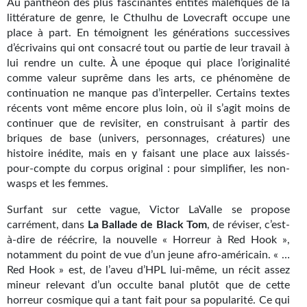
Au panthéon des plus fascinantes entités maléfiques de la
Kvasar
littérature de genre, le Cthulhu de Lovecraft occupe une
place à part. En témoignent les générations successives
Pulps
d’écrivains qui ont consacré tout ou partie de leur travail à
lui rendre un culte. À une époque qui place l’originalité
Wotan
comme valeur suprême dans les arts, ce phénomène de
continuation ne manque pas d’interpeller. Certains textes
Étoiles vives
récents vont même encore plus loin, où il s’agit moins de
Yellow Submarine
continuer que de revisiter, en construisant à partir des
briques de base (univers, personnages, créatures) une
NUMÉRIQUE
histoire inédite, mais en y faisant une place aux laissés-
pour-compte du corpus original : pour simplifier, les non-
Romans et recueils
wasps et les femmes.
Une Heure-Lumière
Surfant sur cette vague, Victor LaValle se propose
carrément, dans
La Ballade de Black Tom
, de réviser, c’est-
Nouvelles
à-dire de réécrire, la nouvelle « Horreur à Red Hook »,
notamment du point de vue d’un jeune afro-américain. « …
Bifrost
Red Hook » est, de l’aveu d’HPL lui-même, un récit assez
mineur relevant d’un occulte banal plutôt que de cette
Livres audio
horreur cosmique qui a tant fait pour sa popularité. Ce qui