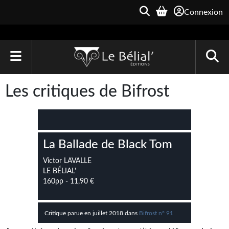
Connexion
ACCUEIL
Les critiques de Bifrost
LIVRES
Le Bélial'
La Ballade de Black Tom
Une Heure-Lumière
Victor LAVALLE
Archive du Futur
LE BÉLIAL'
160pp - 11,90 €
Parallaxe
Quarante-Deux
Critique parue en juillet 2018 dans
Bifrost n° 91