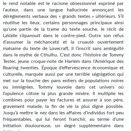
le rend notable est le racisme obsessionnel exprimé par
Gratuit
l’auteur, dans une langue hallucinée annonçant les
dérèglements verbaux des « grands textes » ultérieurs. S’il
Sans DRM
réutilise les lieux, certains personnages principaux ainsi
qu’une partie de la trame du texte souche, le récit de
BIFROST
LaValle s’épanouit dans le contre-pied. Outre son refus
d’assumer la méchanceté et la cruauté ouvertement
Tous les numéros
malsaine du texte de Lovecraft, il l’inscrit sans ambiguïté
dans le mythe de Cthulhu. C’est donc l’histoire de Tommy
En numérique
Tester, jeune croque-note de Harlem dans l’Amérique des
Roaring twenties. Époque d’effervescence économique et
S'abonner
culturelle, marquée aussi par une terrible ségrégation qui
met sur la touche des pans entiers de populations noires
Les critiques
ou immigrées. Tommy louvoie dans cet univers où
l’opulence côtoie la plus grande misère. Il multiplie les
Le blog
combines pour payer les factures et assurer à son père,
Le prix des lecteurs
gravement malade, la fin de vie la plus digne possible.
Jusqu’à mettre le nez dans les affaires d’individus fort peu
GOODIES
fréquentables, qui lui feront franchir, au terme d’une
initiation douloureuse, un degré supplémentaire dans