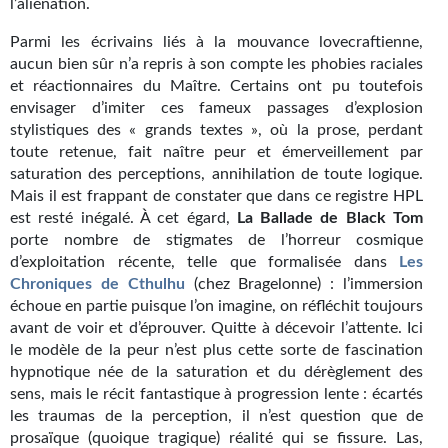
Goodies Gotland
l’aliénation.
Tirages d’art Une Heure-Lumière
Parmi les écrivains liés à la mouvance lovecraftienne,
aucun bien sûr n’a repris à son compte les phobies raciales
PLUS
et réactionnaires du Maître. Certains ont pu toutefois
envisager d’imiter ces fameux passages d’explosion
À paraître
stylistiques des « grands textes », où la prose, perdant
toute retenue, fait naître peur et émerveillement par
Revue de presse
saturation des perceptions, annihilation de toute logique.
Mais il est frappant de constater que dans ce registre HPL
Récompenses
est resté inégalé. À cet égard,
La Ballade de Black Tom
porte nombre de stigmates de l’horreur cosmique
Newsletter
d’exploitation récente, telle que formalisée dans
Les
Chroniques de Cthulhu
(chez Bragelonne) : l’immersion
Le Bélial' sur Youtube
échoue en partie puisque l’on imagine, on réfléchit toujours
avant de voir et d’éprouver. Quitte à décevoir l’attente. Ici
LE BLOG BIFROST
le modèle de la peur n’est plus cette sorte de fascination
hypnotique née de la saturation et du dérèglement des
Tous les articles
sens, mais le récit fantastique à progression lente : écartés
les traumas de la perception, il n’est question que de
La Bibliothèque orbitale
prosaïque (quoique tragique) réalité qui se fissure. Las,