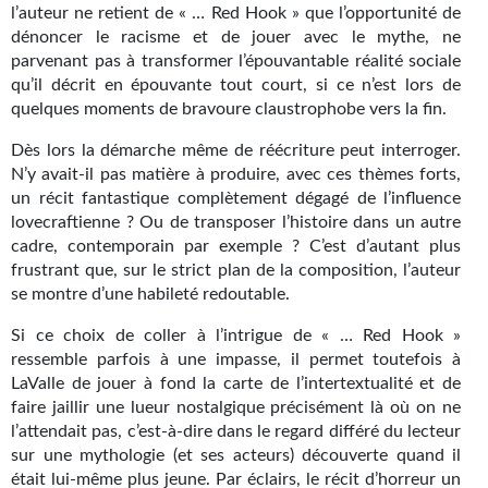
l’auteur ne retient de « … Red Hook » que l’opportunité de
Journal d'un homme des bois
dénoncer le racisme et de jouer avec le mythe, ne
parvenant pas à transformer l’épouvantable réalité sociale
FORUMS
qu’il décrit en épouvante tout court, si ce n’est lors de
quelques moments de bravoure claustrophobe vers la fin.
CONTACT
Dès lors la démarche même de réécriture peut interroger.
Nous contacter
N’y avait-il pas matière à produire, avec ces thèmes forts,
un récit fantastique complètement dégagé de l’influence
F.A.Q.
lovecraftienne ? Ou de transposer l’histoire dans un autre
cadre, contemporain par exemple ? C’est d’autant plus
Soumettre un manuscrit
frustrant que, sur le strict plan de la composition, l’auteur
Support technique
se montre d’une habileté redoutable.
Si ce choix de coller à l’intrigue de « … Red Hook »
ressemble parfois à une impasse, il permet toutefois à
LaValle de jouer à fond la carte de l’intertextualité et de
faire jaillir une lueur nostalgique précisément là où on ne
l’attendait pas, c’est-à-dire dans le regard différé du lecteur
sur une mythologie (et ses acteurs) découverte quand il
était lui-même plus jeune. Par éclairs, le récit d’horreur un