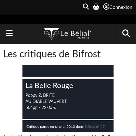
Connexion
ACCUEIL
Les critiques de Bifrost
LIVRES
Le Bélial'
La Belle Rouge
Une Heure-Lumière
Poppy Z. BRITE
Archive du Futur
AU DIABLE VAUVERT
504pp - 22,00 €
Parallaxe
Quarante-Deux
Critique parue en janvier 2010 dans
Bifrost n° 57