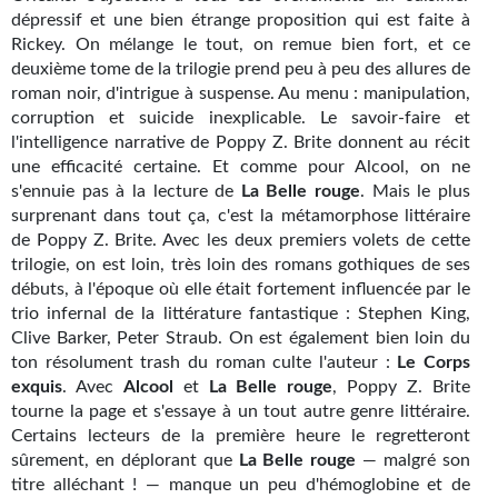
dépressif et une bien étrange proposition qui est faite à
Gratuit
Rickey. On mélange le tout, on remue bien fort, et ce
deuxième tome de la trilogie prend peu à peu des allures de
Sans DRM
roman noir, d'intrigue à suspense. Au menu : manipulation,
corruption et suicide inexplicable. Le savoir-faire et
BIFROST
l'intelligence narrative de Poppy Z. Brite donnent au récit
une efficacité certaine. Et comme pour Alcool, on ne
Tous les numéros
s'ennuie pas à la lecture de
La Belle rouge
. Mais le plus
surprenant dans tout ça, c'est la métamorphose littéraire
En numérique
de Poppy Z. Brite. Avec les deux premiers volets de cette
S'abonner
trilogie, on est loin, très loin des romans gothiques de ses
débuts, à l'époque où elle était fortement influencée par le
Les critiques
trio infernal de la littérature fantastique : Stephen King,
Clive Barker, Peter Straub. On est également bien loin du
Le blog
ton résolument trash du roman culte l'auteur :
Le Corps
exquis
. Avec
Alcool
et
La Belle rouge
, Poppy Z. Brite
Le prix des lecteurs
tourne la page et s'essaye à un tout autre genre littéraire.
Certains lecteurs de la première heure le regretteront
GOODIES
sûrement, en déplorant que
La Belle rouge
— malgré son
titre alléchant ! — manque un peu d'hémoglobine et de