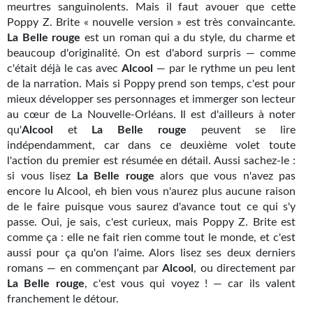
Goodies Gotland
meurtres sanguinolents. Mais il faut avouer que cette
Poppy Z. Brite « nouvelle version » est très convaincante.
Tirages d’art Une Heure-Lumière
La Belle rouge
est un roman qui a du style, du charme et
beaucoup d'originalité. On est d'abord surpris — comme
PLUS
c'était déjà le cas avec
Alcool
— par le rythme un peu lent
de la narration. Mais si Poppy prend son temps, c'est pour
À paraître
mieux développer ses personnages et immerger son lecteur
au cœur de La Nouvelle-Orléans. Il est d'ailleurs à noter
Revue de presse
qu'
Alcool
et
La Belle rouge
peuvent se lire
indépendamment, car dans ce deuxième volet toute
Récompenses
l'action du premier est résumée en détail. Aussi sachez-le :
si vous lisez
Newsletter
La Belle rouge
alors que vous n'avez pas
encore lu Alcool, eh bien vous n'aurez plus aucune raison
Le Bélial' sur Youtube
de le faire puisque vous saurez d'avance tout ce qui s'y
passe. Oui, je sais, c'est curieux, mais Poppy Z. Brite est
LE BLOG BIFROST
comme ça : elle ne fait rien comme tout le monde, et c'est
aussi pour ça qu'on l'aime. Alors lisez ses deux derniers
Tous les articles
romans — en commençant par
Alcool
, ou directement par
La Belle rouge
, c'est vous qui voyez ! — car ils valent
La Bibliothèque orbitale
franchement le détour.