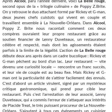
Après
Alcool
, paru l'année dernière, voici
La Belle rouge
,
Kvasar
second opus de la « trilogie culinaire » de Poppy Z.Brite.
On y retrouve le duo attachant formé par Rickey et G-man,
Pulps
deux jeunes chefs cuistots qui vivent en couple et
travaillent ensemble à La Nouvelle-Orléans. Dans
Alcool
,
Wotan
Poppy Z. Brite nous racontait comment ces deux
compères ouvraient leur propre restaurant grâce au
Étoiles vives
soutien financier de Lenny Duveteaux, un restaurateur
Yellow Submarine
célèbre et respecté, mais dont les agissements étaient
parfois à la limite de la légalité. L'action de
La Belle rouge
NUMÉRIQUE
débute deux ans après dans un cadre bucolique : Rickey et
G-man pêchent au bord d'un lac. Leur restaurant — vite
Romans et recueils
devenu une curiosité locale — rencontre un franc succès,
et leur vie de couple est au beau fixe. Mais Rickey et G-
Une Heure-Lumière
man ont la particularité de s'attirer facilement des ennuis.
C'est d'abord un article virulent, signé par un mystérieux
Nouvelles
critique gastronomique, qui prend pour cible leur
restaurant. Puis c'est l'arrestation de leur associé, Lenny
Bifrost
Duveteaux, qui a commis l'erreur de s'attaquer aux intérêts
de Placide Treat, le très puissant procureur de La Nouvelle-
Livres audio
Orléans. S'ajoutent à tous ces évènements un cuisinier