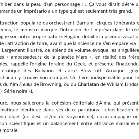
exhiber dans la peau d’un personnage : « Ça vous dirait d’être u
demande un imprésario à un type qui est seulement très grand.
attraction populaire qu’orchestrent Barnum, cirques itinérants e
ms, le monstre marque l’intrusion de l’imprévu dans le réel
igne sur notre propre nature. Bogdan détaille la pseudo-vocatio
e l’attraction de foire, avant que la science ne s’en empare via 
. Largement illustré, ce splendide volume évoque les singulière
des « ambassadeurs de la planète Mars », en réalité des frère
les, rappelle l’origine foraine du Geek, et présente l’inattendu
 érotique des Ballyhoo et autre Blow off. Arnaque, gogo
chacun y trouve son compte. Un livre indispensable pour le
s du film
Freaks
de Browning, ou du
Charlatan
de William Lindsa
 Série noire »).
ure, nous saluerons la cohésion éditoriale d’Alma, qui présent
matique identique dans ses deux parutions : chosification d
enu objet (de désir et/ou de voyeurisme), qu’accompagne un
ion scientifique et un balancement entre attirance malsaine e
 morale.