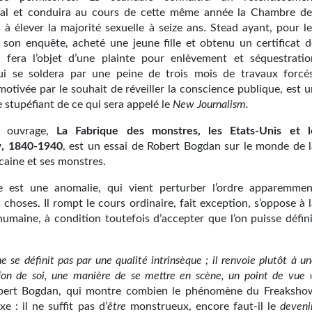
nal et conduira au cours de cette même année la Chambre de
 élever la majorité sexuelle à seize ans. Stead ayant, pour le
 son enquête, acheté une jeune fille et obtenu un certificat d
 il fera l’objet d’une plainte pour enlèvement et séquestratio
ui se soldera par une peine de trois mois de travaux forcés
motivée par le souhait de réveiller la conscience publique, est 
stupéfiant de ce qui sera appelé le
New Journalism.
d ouvrage,
La
Fabrique
des monstres, les Etats-Unis et l
, 1840-1940
, est un essai de Robert Bogdan sur le monde de l
caine et ses monstres.
e est une anomalie, qui vient perturber l’ordre apparemmen
 choses. Il rompt le cours ordinaire, fait exception, s’oppose à 
humaine, à condition toutefois d’accepter que l’on puisse défini
.
e se définit pas par une qualité intrinsèque ; il renvoie plutôt à u
ion de soi, une manière de se mettre en scène,
un
point
de
vue
»
obert Bogdan, qui montre combien le phénomène du Freaksho
e : il ne suffit pas d’
être
monstrueux, encore faut-il le
deveni