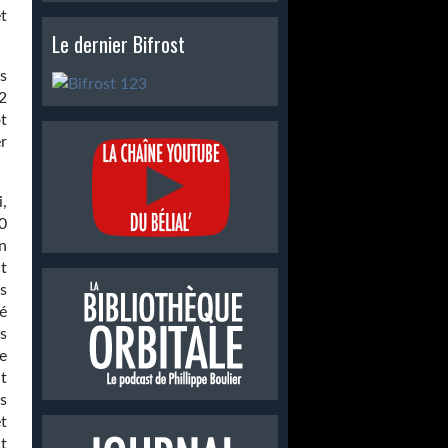
t
Le dernier Bifrost
s
92
t
r
i,
0
n
it
ès
té
s
e
t
s
et
t