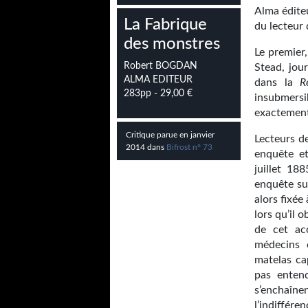
Alma éditeu
La Fabrique
du lecteur 
des monstres
Le premier,
Robert BOGDAN
Stead, jour
ALMA EDITEUR
dans la
R
283pp - 29,00 €
insubmers
exactement
Critique parue en janvier
Lecteurs d
2014 dans
Bifrost n° 73
enquête et
juillet 18
enquête sur
alors fixée
lors qu’il 
de cet acc
médecins 
matelas ca
pas entend
s’enchaînen
l’indiffé