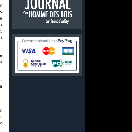
s
s
e
n
.
un
e
a
t
la
r
ne
,
w
r
,