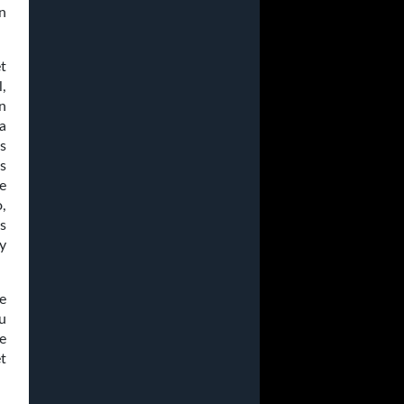
n
t
,
n
la
s
s
e
,
s
y
e
u
e
t