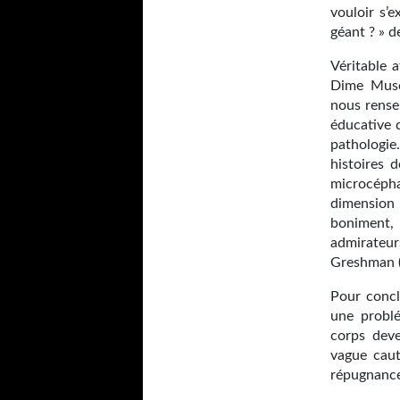
vouloir s’
géant ? » 
Véritable 
Dime Museu
nous rense
éducative d
pathologie
histoires 
microcépha
dimension
boniment, 
admirateur
Greshman («
Pour concl
une problé
corps dev
vague caut
répugnance