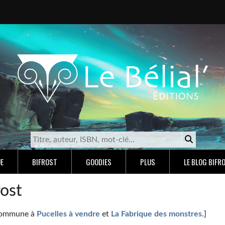
E
BIFROST
GOODIES
PLUS
LE BLOG BIFR
rost
 commune à
Pucelles à vendre
et
La Fabrique des monstres
.]