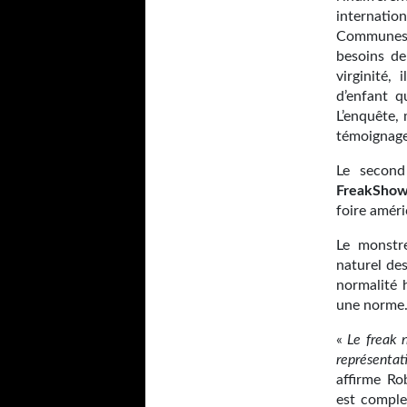
internatio
Communes à
besoins de
virginité,
d’enfant q
L’enquête, 
témoignage 
Le secon
FreakShow
foire améri
Le monstr
naturel des
normalité 
une norme
«
Le freak n
représentat
affirme R
est complex