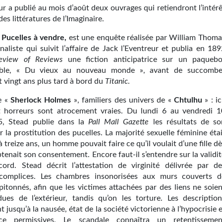
r a publié au mois d’août deux ouvrages qui retiendront l’intérê
des littératures de l’Imaginaire.
Pucelles à vendre,
est une enquête réalisée par William Thoma
naliste qui suivit l’affaire de Jack l’Eventreur et publia en 18
eview
of Reviews
une fiction anticipatrice sur un paquebo
ible, « Du vieux au nouveau monde », avant de succombe
 vingt ans plus tard à bord du
Titanic
.
e «
Sherlock Holmes
», familiers des univers de «
Chtulhu
» : ic
 horreurs sont atrocement vraies. Du lundi 6 au vendredi 1
85, Stead publie dans la
Pall
Mall
Gazette
les résultats de so
 la prostitution des pucelles. La majorité sexuelle féminine éta
 à treize ans, un homme pouvait faire ce qu’il voulait d’une fille d
obtenait son consentement. Encore faut-il s’entendre sur la validi
ord. Stead décrit l’attestation de virginité délivrée par de
complices. Les chambres insonorisées aux murs couverts d
pitonnés, afin que les victimes attachées par des liens ne soien
ues de l’extérieur, tandis qu’on les torture. Les description
t jusqu’à la nausée, état de la société victorienne à l’hypocrisie 
rence permissives. Le scandale connaîtra un retentissemen