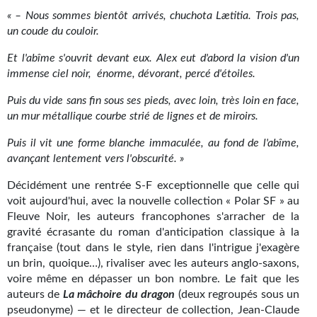
Kvasar
« – Nous sommes bientôt arrivés, chuchota Lætitia. Trois pas,
un coude du couloir.
Pulps
Et l'abîme s'ouvrit devant eux. Alex eut d'abord la vision d'un
Wotan
immense ciel noir, énorme, dévorant, percé d'étoiles.
Étoiles vives
Puis du vide sans fin sous ses pieds, avec loin, très loin en face,
un mur métallique courbe strié de lignes et de miroirs.
Yellow Submarine
Puis il vit une forme blanche immaculée, au fond de l'abîme,
NUMÉRIQUE
avançant lentement vers l'obscurité. »
Décidément une rentrée S-F exceptionnelle que celle qui
Romans et recueils
voit aujourd'hui, avec la nouvelle collection « Polar SF » au
Une Heure-Lumière
Fleuve Noir, les auteurs francophones s'arracher de la
gravité écrasante du roman d'anticipation classique à la
Nouvelles
française (tout dans le style, rien dans l'intrigue j'exagère
un brin, quoique…), rivaliser avec les auteurs anglo-saxons,
Bifrost
voire même en dépasser un bon nombre. Le fait que les
auteurs de
La mâchoire du dragon
(deux regroupés sous un
Livres audio
pseudonyme) — et le directeur de collection, Jean-Claude