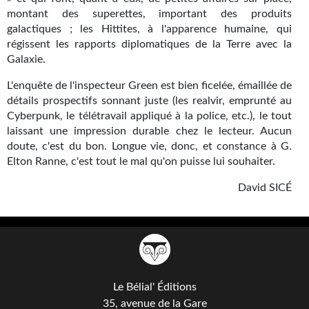
Goodies Gotland
montant des superettes, important des produits
Tirages d’art Une Heure-Lumière
galactiques ; les Hittites, à l'apparence humaine, qui
régissent les rapports diplomatiques de la Terre avec la
PLUS
Galaxie.
L'enquête de l'inspecteur Green est bien ficelée, émaillée de
À paraître
détails prospectifs sonnant juste (les realvir, emprunté au
Cyberpunk, le télétravail appliqué à la police, etc.), le tout
Revue de presse
laissant une impression durable chez le lecteur. Aucun
Récompenses
doute, c'est du bon. Longue vie, donc, et constance à G.
Elton Ranne, c'est tout le mal qu'on puisse lui souhaiter.
Newsletter
David SICÉ
Le Bélial' sur Youtube
LE BLOG BIFROST
Tous les articles
Le Bélial' Éditions
La Bibliothèque orbitale
35, avenue de la Gare