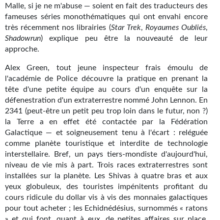
Malle, si je ne m'abuse — soient en fait des traducteurs des
Gratuit
fameuses séries monothématiques qui ont envahi encore
très récemment nos librairies (
Star Trek
,
Royaumes Oubliés
,
Sans DRM
Shadowrun
) explique peu être la nouveauté de leur
approche.
BIFROST
Alex Green, tout jeune inspecteur frais émoulu de
Tous les numéros
l'académie de Police découvre la pratique en prenant la
tête d'une petite équipe au cours d'un enquête sur la
En numérique
défenestration d'un extraterrestre nommé John Lennon. En
2341 (peut-être un petit peu trop loin dans le futur, non ?)
S'abonner
la Terre a en effet été contactée par la Fédération
Galactique — et soigneusement tenu à l'écart : reléguée
Les critiques
comme planète touristique et interdite de technologie
interstellaire. Bref, un pays tiers-mondiste d'aujourd'hui,
Le blog
niveau de vie mis à part. Trois races extraterrestres sont
installées sur la planète. Les Shivas à quatre bras et aux
Le prix des lecteurs
yeux globuleux, des touristes impénitents profitant du
cours ridicule du dollar vis à vis des monnaies galactiques
GOODIES
pour tout acheter ; les Echidnédésius, surnommés « ratons
» et qui font, quant à eux, de petites affaires sur place,