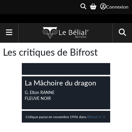
Connexion
ACCUEIL
Les critiques de Bifrost
LIVRES
Le Bélial'
La Mâchoire du dragon
Une Heure-Lumière
G. Elton RANNE
Archive du Futur
FLEUVE NOIR
Parallaxe
Critique parue en novembre 1996 dans
Bifrost n° 3
Quarante-Deux