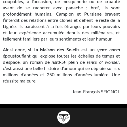
coupables, à l’occasion, de mesquinerie ou de cruauté
Journal d'un homme des bois
avant de se racheter avec panache ; bref, ils sont
profondément humains. Campion et Purslane bravent
FORUMS
l’interdit des relations entre clones et défient le reste de la
Lignée. Ils paraissent à la fois étranges par leurs pouvoirs
CONTACT
et leur expérience accumulée depuis des millénaires, et
tellement familiers par leurs sentiments et leur humour.
Nous contacter
Ainsi donc, si
La Maison des Soleils
est un
space opera
F.A.Q.
époustouflant qui explose toutes les échelles de temps et
d’espace, un roman de
hard-SF
plein de
sense of wonder
,
Soumettre un manuscrit
c’est aussi une belle histoire d’amour qui se déploie sur six
millions d’années et 250 millions d’années-lumière. Une
Support technique
réussite majeure.
Jean-François SEIGNOL