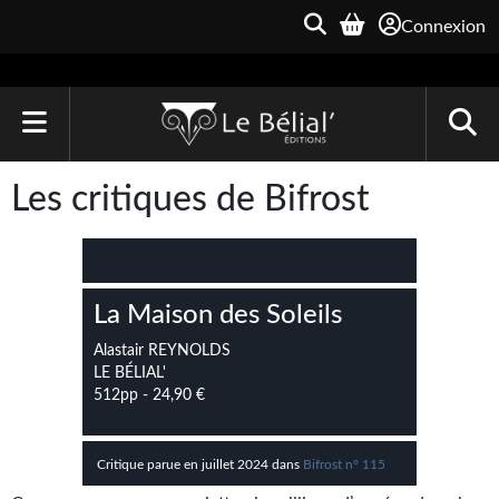
Connexion
ACCUEIL
Les critiques de Bifrost
LIVRES
Le Bélial'
La Maison des Soleils
Une Heure-Lumière
Alastair REYNOLDS
Archive du Futur
LE BÉLIAL'
512pp - 24,90 €
Parallaxe
Quarante-Deux
Critique parue en juillet 2024 dans
Bifrost n° 115