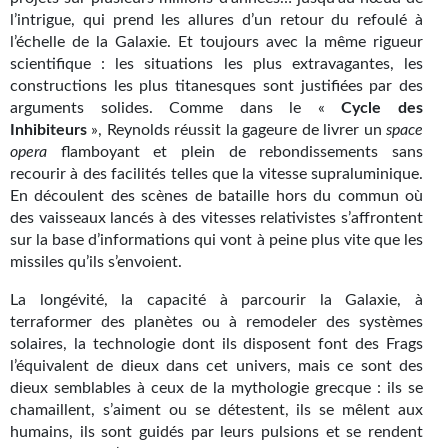
Goodies Gotland
l’intrigue, qui prend les allures d’un retour du refoulé à
Tirages d’art Une Heure-Lumière
l’échelle de la Galaxie. Et toujours avec la même rigueur
scientifique : les situations les plus extravagantes, les
PLUS
constructions les plus titanesques sont justifiées par des
arguments solides. Comme dans le «
Cycle des
À paraître
Inhibiteurs
», Reynolds réussit la gageure de livrer un
space
opera
flamboyant et plein de rebondissements sans
Revue de presse
recourir à des facilités telles que la vitesse supraluminique.
En découlent des scènes de bataille hors du commun où
Récompenses
des vaisseaux lancés à des vitesses relativistes s’affrontent
sur la base d’informations qui vont à peine plus vite que les
Newsletter
missiles qu’ils s’envoient.
Le Bélial' sur Youtube
La longévité, la capacité à parcourir la Galaxie, à
terraformer des planètes ou à remodeler des systèmes
LE BLOG BIFROST
solaires, la technologie dont ils disposent font des Frags
l’équivalent de dieux dans cet univers, mais ce sont des
Tous les articles
dieux semblables à ceux de la mythologie grecque : ils se
chamaillent, s’aiment ou se détestent, ils se mêlent aux
La Bibliothèque orbitale
humains, ils sont guidés par leurs pulsions et se rendent