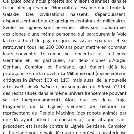
Ce
space opera
nous projette six millions d’années dans le
Kvasar
futur, bien après que l’Humanité a essaimé dans toute la
Galaxie. Des civilisations naissent, s’épanouissent,
Pulps
disparaissent au bout de quelques centaines de millénaires.
Seules les Lignées sont pérennes : elles sont constituées
Wotan
des clones d’une même personne qui parcourent la Voie
lactée à bord de gigantesques vaisseaux spatiaux et se
Étoiles vives
retrouvent tous les 200 000 ans pour mettre en commun
Yellow Submarine
leurs souvenirs. Le roman se concentre sur la Lignée
Gentiane et, en particulier, sur deux clones d’Abigail
NUMÉRIQUE
Gentian, Campion et Purslane, qui étaient déjà les
protagonistes de la novella
La Millième nuit
(même éditeur,
Romans et recueils
critiques in
Bifrost
108 et 110), mais aussi de la nouvelle
« Les Nuits de Belladone »
, au sommaire du
Bifrost
n°114,
Une Heure-Lumière
des récits situés dans le même univers (l’ensemble pouvant
se lire indépendamment). Alors que les deux Frags
Nouvelles
(fragments de la Lignée) viennent de secourir un
représentant du Peuple Machine (des robots animés par
Bifrost
une IA ayant atteint la conscience), une attaque sans
précédent est lancée contre la Lignée Gentiane. Campion
Livres audio
et Purslane vont devoir découvrir ce qu’est la mystérieuse