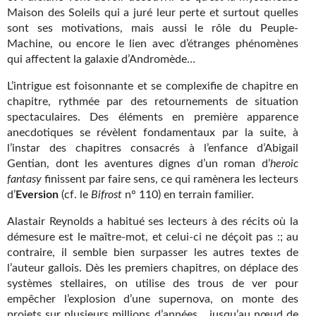
Maison des Soleils qui a juré leur perte et surtout quelles
Gratuit
sont ses motivations, mais aussi le rôle du Peuple-
Machine, ou encore le lien avec d’étranges phénomènes
Sans DRM
qui affectent la galaxie d’Andromède…
BIFROST
L’intrigue est foisonnante et se complexifie de chapitre en
chapitre, rythmée par des retournements de situation
Tous les numéros
spectaculaires. Des éléments en première apparence
anecdotiques se révèlent fondamentaux par la suite, à
En numérique
l’instar des chapitres consacrés à l’enfance d’Abigail
Gentian, dont les aventures dignes d’un roman d’
heroic
S'abonner
fantasy
finissent par faire sens, ce qui ramènera les lecteurs
d’
Eversion
(cf. le
Bifrost
n° 110) en terrain familier.
Les critiques
Alastair Reynolds a habitué ses lecteurs à des récits où la
Le blog
démesure est le maître-mot, et celui-ci ne déçoit pas :; au
contraire, il semble bien surpasser les autres textes de
Le prix des lecteurs
l’auteur gallois. Dès les premiers chapitres, on déplace des
systèmes stellaires, on utilise des trous de ver pour
GOODIES
empêcher l’explosion d’une supernova, on monte des
projets sur plusieurs millions d’années… jusqu’au nœud de