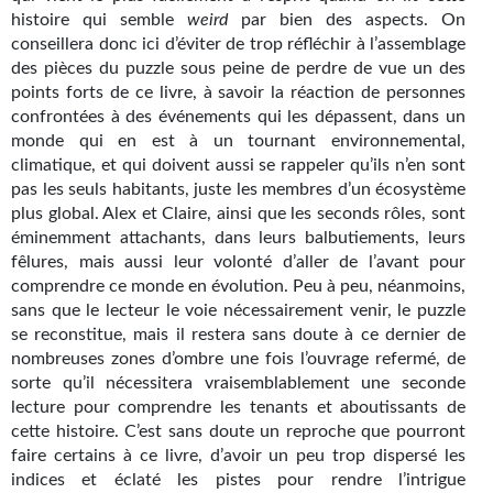
histoire qui semble
weird
par bien des aspects. On
Gratuit
conseillera donc ici d’éviter de trop réfléchir à l’assemblage
des pièces du puzzle sous peine de perdre de vue un des
Sans DRM
points forts de ce livre, à savoir la réaction de personnes
confrontées à des événements qui les dépassent, dans un
BIFROST
monde qui en est à un tournant environnemental,
climatique, et qui doivent aussi se rappeler qu’ils n’en sont
Tous les numéros
pas les seuls habitants, juste les membres d’un écosystème
plus global. Alex et Claire, ainsi que les seconds rôles, sont
En numérique
éminemment attachants, dans leurs balbutiements, leurs
S'abonner
fêlures, mais aussi leur volonté d’aller de l’avant pour
comprendre ce monde en évolution. Peu à peu, néanmoins,
Les critiques
sans que le lecteur le voie nécessairement venir, le puzzle
se reconstitue, mais il restera sans doute à ce dernier de
Le blog
nombreuses zones d’ombre une fois l’ouvrage refermé, de
sorte qu’il nécessitera vraisemblablement une seconde
Le prix des lecteurs
lecture pour comprendre les tenants et aboutissants de
cette histoire. C’est sans doute un reproche que pourront
GOODIES
faire certains à ce livre, d’avoir un peu trop dispersé les
indices et éclaté les pistes pour rendre l’intrigue