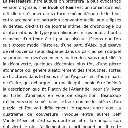
La Messagère
(titre auquel on préférera la plus évocatrice
Kvasar
version originale,
The Book of Rain
) est un roman qu’il est
difficile de résumer car sa forme même déroute le lecteur,
Pulps
entrelacement de narration conventionnelle aux ellipses
évidentes, d’extraits de journal intime, de chronologie ou
Wotan
d’informations de type journalistiques mises bout à bout…
et même d’un texte écrit par un oiseau ! Disons que l’on
Étoiles vives
suit grosso modo l’histoire, d’une part, d’Alex, qui essaye
Yellow Submarine
de retrouver sa sœur disparue dans un parc au sein duquel
se produisent des événements inattendus, sans doute liés à
NUMÉRIQUE
la découverte, quelques décennies plus tôt, d’une pierre
étonnante qui génère aléatoirement des trébuches, sortes
Romans et recueils
de fractures dans le temps et/ ou l’espace ; et, d’autre part,
de Claire, qui débarque sur une île qui semble être fidèle à
Une Heure-Lumière
la description que fit Platon de l’Atlantide, pour s’y livrer
au trafic d’animaux en voie de disparition. Beaucoup
Nouvelles
d’éléments sont semés dans ce livre, comme les pièces d’un
puzzle, et l’on voit difficilement le rapport entre eux. La
Bifrost
quatrième de couverture invoque entre autres Jeff
VanderMeer, et c’est sans doute en effet la comparaison
Livres audio
qui vient le plus facilement à l’esprit quand on lit cette