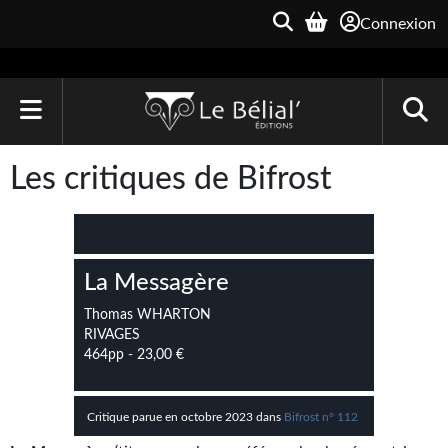
Connexion
ACCUEIL
Les critiques de Bifrost
LIVRES
Le Bélial'
La Messagère
Une Heure-Lumière
Thomas WHARTON
Archive du Futur
RIVAGES
464pp - 23,00 €
Parallaxe
Quarante-Deux
Critique parue en octobre 2023 dans
Bifrost n° 112