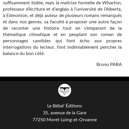
Goodies Gotland
suffisamment lisible, mais la maîtrise formelle de Wharton,
professeur d’écriture et d’anglais à l’université de l’Alberta,
Tirages d’art Une Heure-Lumière
à Edmonton, et déjà auteur de plusieurs romans remarqués
et dans nos genres, sa faculté à proposer une autre façon
PLUS
de raconter une histoire tout en s’emparant de la
thématique climatique et en peuplant son roman de
À paraître
personnages candides qui font écho aux propres
interrogations du lecteur, font indéniablement pencher la
Revue de presse
balance du bon côté.
Récompenses
Bruno PARA
Newsletter
Le Bélial' sur Youtube
LE BLOG BIFROST
Le Bélial' Éditions
Tous les articles
35, avenue de la Gare
77250 Moret-Loing-et-Orvanne
La Bibliothèque orbitale