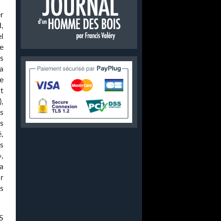
r
,
l
e
s
ça
e
it
,
s
s
,
s
»
,
a
r
s
S