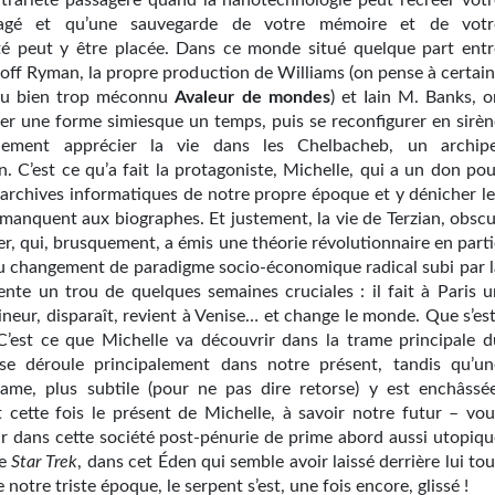
trariété passagère quand la nanotechnologie peut recréer votr
agé et qu’une sauvegarde de votre mémoire et de votr
té peut y être placée. Dans ce monde situé quelque part entr
off Ryman, la propre production de Williams (on pense à certain
du bien trop méconnu
Avaleur de mondes
) et Iain M. Banks, o
er une forme simiesque un temps, puis se reconfigurer en sirèn
nement apprécier la vie dans les Chelbacheb, un archipe
. C’est ce qu’a fait la protagoniste, Michelle, qui a un don pou
s archives informatiques de notre propre époque et y dénicher le
 manquent aux biographes. Et justement, la vie de Terzian, obscu
r, qui, brusquement, a émis une théorie révolutionnaire en parti
du changement de paradigme socio-économique radical subi par l
sente un trou de quelques semaines cruciales : il fait à Paris u
neur, disparaît, revient à Venise… et change le monde. Que s’est
 C’est ce que Michelle va découvrir dans la trame principale d
 se déroule principalement dans notre présent, tandis qu’un
ame, plus subtile (pour ne pas dire retorse) y est enchâssée
 cette fois le présent de Michelle, à savoir notre futur – vou
ar dans cette société post-pénurie de prime abord aussi utopiqu
de
Star Trek
, dans cet Éden qui semble avoir laissé derrière lui to
 notre triste époque, le serpent s’est, une fois encore, glissé !