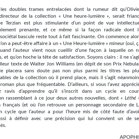
 les doubles trames entrelacées dont la rumeur dit qu’Olivie
 directeur de la collection « Une heure-lumière », serait friand
 de Terzian est plus stimulante d’un point de vue intellectue
ablement prenante, et ce même si la façon radicale dont l
sociétal bascule reste tout à fait fascinante. On commence alor
u’on a peut-être affaire à un « Une Heure-lumière » mineur (oui, 
quand l’auteur vient nous cueillir d’une façon à laquelle on n
, et qu’on hoche la tête de satisfaction. Soyons clairs : il ne s’ag
lleur texte de Walter Jon Williams (en dépit de son Prix Nebula)
e placera sans doute pas non plus parmi les titres les plu
bles de la collection où il prend place, mais il s’agit néanmoin
roman plus que fréquentable. D’ailleurs, si vous l’avez apprécié
z ravis d’apprendre qu’il s’inscrit dans un cycle en cour
ion rassemblant à ce jour deux autres nouvelles, dont
« Léthé 
n français (et où l’on retrouve un personnage secondaire de L
n cycle que l’auteur a pour l’heure mis de côté faute d’avoi
ssi à définir avec une précision qui lui convient un de se
és.
APOPHI