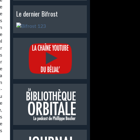
e
e
Le dernier Bifrost
e
s
n
e
l
r
s
r
e
a
n
-
u
e
,
s
e
us