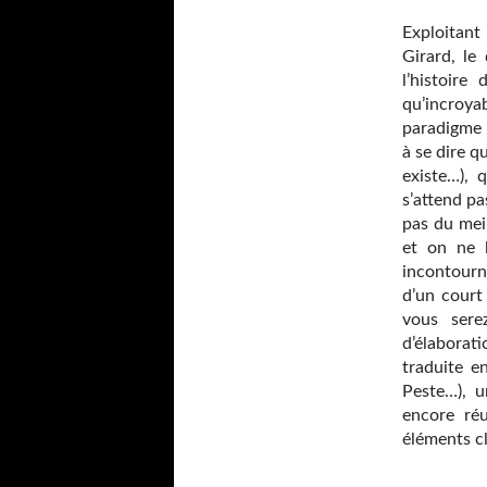
Exploitant
Girard, le
l’histoire
qu’incroy
paradigme 
à se dire q
existe…), 
s’attend pas
pas du mei
et on ne l
incontourna
d’un court 
vous sere
d’élaborat
traduite e
Peste…), u
encore réu
éléments cl