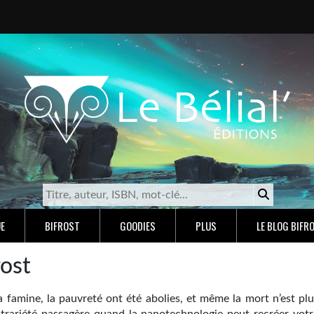
E
BIFROST
GOODIES
PLUS
LE BLOG BIFR
rost
a famine, la pauvreté ont été abolies, et même la mort n’est plu