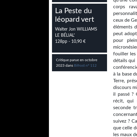
qu’une con
corps rav
La Peste du
personnali
léopard vert
ceux de Ge
éléments 
Walter Jon WILLIAMS
peut adopt
LE BÉLIAL'
pour plei
128pp - 10,90 €
micronésien
fouiller le
Critique parue en octobre
détails qui
2023 dans
Bifrost n° 112
conférencie
à la base 
Terre, pré
discours mi
il passé ?
récit, qui
seconde tr
concernant
suivez ? C
que celle 
les maux de