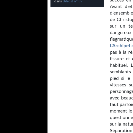
succès en 
dans
Bifrost n° 39
Avant d'ê
d'ensemble
de Christo
sur un te
dangereux 
flegmatique
L'Archipel
pas à la rè
fissure et
habituel,
L
semblants 
pied si le
vitesses s
personnages
avec beauc
faut parfoi
moment le 
questionne
sur la natu
Séparation