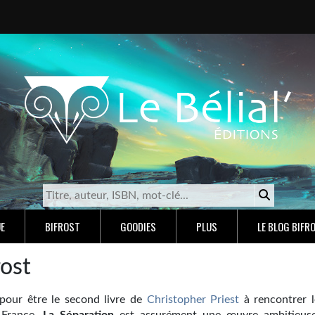
E
BIFROST
GOODIES
PLUS
LE BLOG BIFR
rost
 pour être le second livre de
Christopher Priest
à rencontrer l