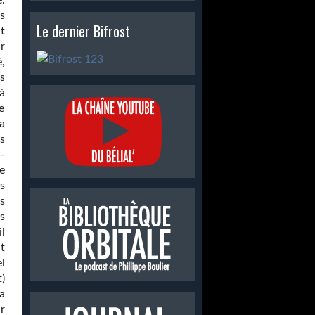
.
s
Le dernier Bifrost
t
r
,
s
 à
e
la
s
-
e
s
s
rs
l
ct
l
)
a
r