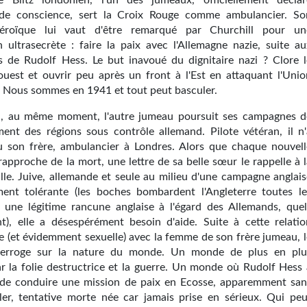
e Blitz londonien, l'un des jumeaux, officiellement déclar
 de conscience, sert la Croix Rouge comme ambulancier. So
héroïque lui vaut d'être remarqué par Churchill pour un
n ultrasecrète : faire la paix avec l'Allemagne nazie, suite au
de Rudolf Hess. Le but inavoué du dignitaire nazi ? Clore l
'ouest et ouvrir peu après un front à l'Est en attaquant l'Unio
. Nous sommes en 1941 et tout peut basculer.
ici, au même moment, l'autre jumeau poursuit ses campagnes d
nt des régions sous contrôle allemand. Pilote vétéran, il n'
u son frère, ambulancier à Londres. Alors que chaque nouvell
rapproche de la mort, une lettre de sa belle sœur le rappelle à 
ille. Juive, allemande et seule au milieu d'une campagne anglais
ent tolérante (les boches bombardent l'Angleterre toutes le
ù une légitime rancune anglaise à l'égard des Allemands, quel
ent), elle a désespérément besoin d'aide. Suite à cette relatio
e (et évidemment sexuelle) avec la femme de son frère jumeau, l
interroge sur la nature du monde. Un monde de plus en plu
ar la folie destructrice et la guerre. Un monde où Rudolf Hess 
 de conduire une mission de paix en Ecosse, apparemment san
itler, tentative morte née car jamais prise en sérieux. Qui peu