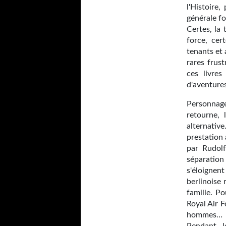
l'Histoire
générale f
Certes, la 
force, cer
tenants et
rares frust
ces livres
d'aventures
Personnag
retourne, 
alternative
prestation
par Rudolf
séparation 
s'éloignen
berlinoise 
famille. Po
Royal Air F
hommes… T