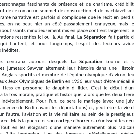
, personnages fascinants de présence et de charisme, crédibilit
ont de ce roman un sommet de construction et de machiavélisme
trame narrative est parfois si compliquée que le récit en perd s
tes, on ne peut nier un côté passablement ennuyeux, mais le
 aboutissants minutieusement mis en place contrent largement le
rations ressenties ici ou là. Au final,
La Séparation
fait partie d
 qui hantent, et pour longtemps, l'esprit des lecteurs avide
 inédites.
es centraux autours desquels
La Séparation
tourne et s
les jumeaux Sawyer alternent leur histoire dans une Histoir
. Anglais sportifs et membre de l'équipe olympique d'aviron, leu
 aux Jeux Olympiques de Berlin en 1936 leur vaut d'être médaillé
 Hess en personne, le dauphin d'Hitler. C'est le début d'un
à la fois morale, pratique et historique, alors que les deux frèr
t inévitablement. Pour l'un, ce sera le mariage (avec une juiv
ramenée de Berlin avant les déportations) et, peut-être, la vie 
ur l'autre, l'aviation et la vie militaire au sein de la prestigieu
orce. Mais la guerre et son cortège d'horreurs réunissent les de
out en les éloignant d'une manière autrement plus radicale