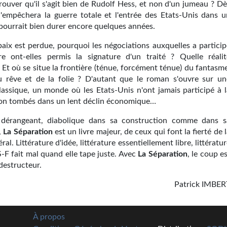
prouver qu'il s'agit bien de Rudolf Hess, et non d'un jumeau ? D
 n'empêchera la guerre totale et l'entrée des Etats-Unis dans u
 pourrait bien durer encore quelques années.
paix est perdue, pourquoi les négociations auxquelles a particip
ère ont-elles permis la signature d'un traité ? Quelle réalit
 Et où se situe la frontière (ténue, forcément ténue) du fantasm
u rêve et de la folie ? D'autant que le roman s'ouvre sur un
lassique, un monde où les Etats-Unis n'ont jamais participé à l
son tombés dans un lent déclin économique…
, dérangeant, diabolique dans sa construction comme dans s
,
La Séparation
est un livre majeur, de ceux qui font la fierté de 
al. Littérature d'idée, littérature essentiellement libre, littératu
 S-F fait mal quand elle tape juste. Avec
La Séparation
, le coup e
 destructeur.
Patrick IMBER
À propos