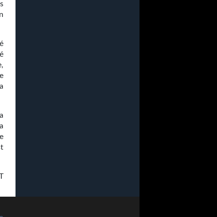
ès
n
é
é
e,
e
a
a
la
re
st
T