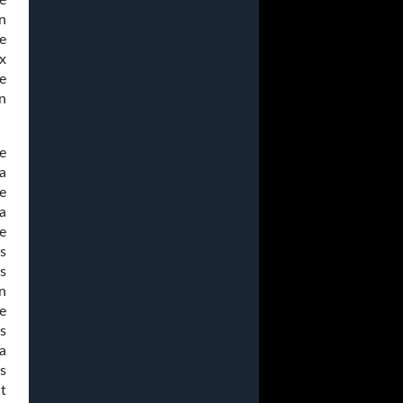
é
n
e
x
e
n
e
a
e
la
e
s
s
n
e
s
a
s
t