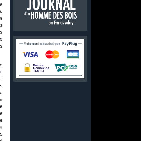
é
.
a
s
s
e
s
e
e
r
s
e
es
e
de
se
ux
.