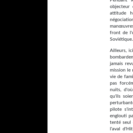
Pendant l
objecteur
attitude 
négociatio
manœuvres 
front de l
Soviétique
Ailleurs, 
bombardeme
jamais rev
mission le 
vie de fam
pas forcém
nuits, d'o
qu'ils soi
perturbant
pilote s'
englouti p
tenté seul
l'aval d'H