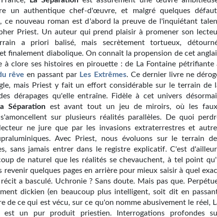
France,
La Séparation
est assurément une œuvre ambitieuse
tre un authentique chef-d'œuvre, et malgré quelques défaut
, ce nouveau roman est d'abord la preuve de l'inquiétant talen
pher Priest. Un auteur qui prend plaisir à promener son lecteu
rrain a priori balisé, mais secrètement tortueux, détourné
et finalement diabolique. On connaît la propension de cet anglai
 à clore ses histoires en pirouette : de La Fontaine pétrifiante
 du rêve
en passant par
Les Extrêmes
. Ce dernier livre ne dérog
gle, mais Priest y fait un effort considérable sur le terrain de 
 des dérapages qu'elle entraîne. Fidèle à cet univers désormai
a Séparation
est avant tout un jeu de miroirs, où les faux
s'amoncellent sur plusieurs réalités parallèles. De quoi perdr
 lecteur ne jure que par les invasions extraterrestres et autre
upraluminiques. Avec Priest, nous évoluons sur le terrain de
, sans jamais entrer dans le registre explicatif. C'est d'ailleu
oup de naturel que les réalités se chevauchent, à tel point qu'i
s revenir quelques pages en arrière pour mieux saisir à quel exa
récit a basculé. Uchronie ? Sans doute. Mais pas que. Perpétue
ment dickien (en beaucoup plus intelligent, soit dit en passant
re de ce qui est vécu, sur ce qu'on nomme abusivement le réel, L
 est un pur produit priestien. Interrogations profondes su