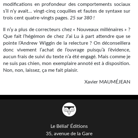
Goodies Gotland
modifications en profondeur des comportements sociaux
s’il n’y avait… vingt-cinq coquilles et fautes de syntaxe sur
Tirages d’art Une Heure-Lumière
trois cent quatre-vingts pages.
25 sur 380 !
PLUS
Il n’y a plus de correcteurs chez « Nouveaux millénaires » ?
Que fait l’hégémon de chez J’ai Lu à part attendre que se
À paraître
pointe l’Andrew Wiggin de la relecture ? On déconseillera
donc vivement l’achat de l’ouvrage puisqu’à l’évidence,
Revue de presse
aucun frais de suivi du texte n’a été engagé. Mais comme je
ne suis pas chien, mon exemplaire annoté est à disposition.
Récompenses
Non, non, laissez, ça me fait plaisir.
Newsletter
Xavier MAUMÉJEAN
Le Bélial' sur Youtube
LE BLOG BIFROST
Tous les articles
Le Bélial' Éditions
La Bibliothèque orbitale
35, avenue de la Gare