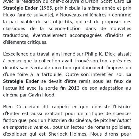
Avec la réédition du chef-d’œuvre d’Orson Scott Card
La
Kvasar
Stratégie Ender
(1985, prix Nebula la même année et prix
Hugo l’année suivante), « Nouveaux millénaires » confirme
Pulps
la part viable de ses objectifs, qui est de proposer des
classiques de la science-fiction dans de nouvelles
Wotan
traductions, éventuellement accompagnées d’inédits et
d’éléments critiques.
Étoiles vives
L’excellence du travail ainsi mené sur Philip K. Dick laissait
Yellow Submarine
à penser que la collection avait trouvé son ton, après des
débuts sans véritable direction qui donnaient l’impression
NUMÉRIQUE
d’une foire à la farfouille. Outre son intérêt en soi,
La
Stra
tégie
Ender
se devait d’être remis sous les feux de
Romans et recueils
l’actualité avec la sortie fin 2013 de son adaptation au
Une Heure-Lumière
cinéma par Gavin Hood.
Bien. Cela étant dit, rappeler en quoi consiste l’histoire
Nouvelles
d’Ender est aussi exaltant pour un critique de science-
fiction que, pour un historien du cinéma, de pitcher
Autant
Bifrost
en
emporte
le
vent
ou, pour un lecteur de romans policiers,
Livres audio
d’expliquer qui est Sherlock Holmes. Nous dirons pour