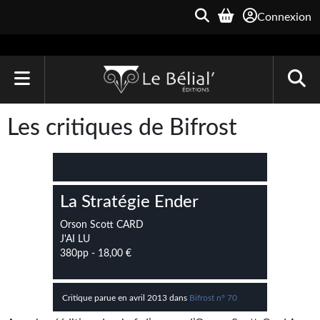
Connexion
ACCUEIL
Les critiques de Bifrost
LIVRES
Le Bélial'
La Stratégie Ender
Une Heure-Lumière
Orson Scott CARD
Archive du Futur
J'AI LU
380pp - 18,00 €
Parallaxe
Quarante-Deux
Critique parue en avril 2013 dans
Bifrost n° 70