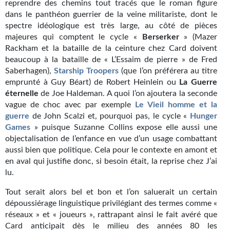
reprendre des chemins tout tracés que le roman figure
Gratuit
dans le panthéon guerrier de la veine militariste, dont le
spectre idéologique est très large, au côté de pièces
Sans DRM
majeures qui comptent le cycle «
Berserker
» (Mazer
Rackham et la bataille de la ceinture chez Card doivent
BIFROST
beaucoup à la bataille de « L’Essaim de pierre » de Fred
Saberhagen),
Starship
Troopers
(que l’on préférera au titre
Tous les numéros
emprunté à Guy Béart) de Robert Heinlein ou
La
Guerre
éternelle
de Joe Haldeman. A quoi l’on ajoutera la seconde
En numérique
vague de choc avec par exemple
Le Vieil homme et la
guerre
de John Scalzi et, pourquoi pas, le cycle «
Hunger
S'abonner
Games
» puisque Suzanne Collins expose elle aussi une
objectalisation de l’enfance en vue d’un usage combattant
Les critiques
aussi bien que politique. Cela pour le contexte en amont et
en aval qui justifie donc, si besoin était, la reprise chez J’ai
Le blog
lu.
Le prix des lecteurs
Tout serait alors bel et bon et l’on saluerait un certain
dépoussiérage linguistique privilégiant des termes comme «
GOODIES
réseaux » et « joueurs », rattrapant ainsi le fait avéré que
Card anticipait dès le milieu des années 80 les