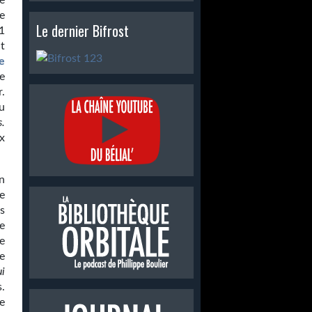
e
e
Le dernier Bifrost
1
t
e
e
r.
u
s.
ux
n
e
as
e
de
e
i
.
e