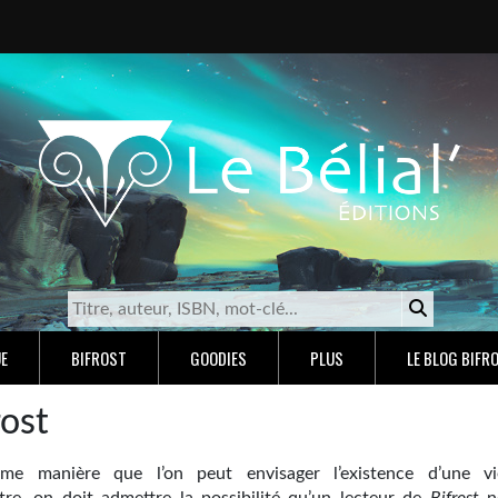
E
BIFROST
GOODIES
PLUS
LE BLOG BIFR
rost
e manière que l’on peut envisager l’existence d’une vi