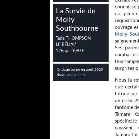
extraterre
connaisse 
La Survie de
de pécho
Molly
réquisitio
Southbourne
ouvrage
es
Molly Sou
Tade THOMPSON
saignement 
LE BÉLIAL'
Ses parent
128pp - 9,90 €
combat et 
Une compres
surprises 
Critique parue en août 2020
dans
Bifrost n° 99
Nous la re
que certai
tatoué sur 
de crise. 
fantôme de 
Tamara Ko
spécificité
poussent.
»
Tamara lui