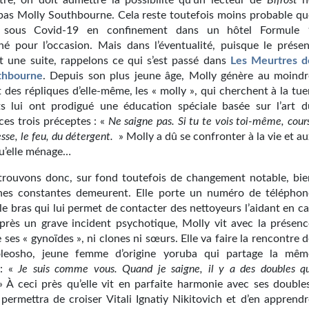
stre, on doit admettre la possibilité qu’un lecteur de
Bifrost
n
pas Molly Southbourne. Cela reste toutefois moins probable qu
 sous Covid-19 en confinement dans un hôtel Formule 
nné pour l’occasion. Mais dans l’éventualité, puisque le présen
t une suite, rappelons ce qui s’est passé dans
Les Meurtres d
thbourne
. Depuis son plus jeune âge, Molly génère au moindr
des répliques d’elle-même, les « molly », qui cherchent à la tue
s lui ont prodigué une éducation spéciale basée sur l’art d
ces trois préceptes : «
Ne saigne pas. Si tu te vois toi-même, cour
se, le feu, du détergent.
» Molly a dû se confronter à la vie et a
qu’elle ménage…
trouvons donc, sur fond toutefois de changement notable, bie
nes constantes demeurent. Elle porte un numéro de téléphon
le bras qui lui permet de contacter des nettoyeurs l’aidant en c
Après un grave incident psychotique, Molly vit avec la présenc
ses « gynoïdes », ni clones ni sœurs. Elle va faire la rencontre 
leosho, jeune femme d’origine yoruba qui partage la mêm
 : «
Je suis comme vous. Quand je saigne, il y a des doubles qu
 À ceci près qu’elle vit en parfaite harmonie avec ses doubles
 permettra de croiser Vitali Ignatiy Nikitovich et d’en apprendr