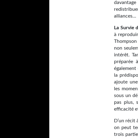
davantage 
redistribu
alliances…
La Survie
à reproduir
Thompson e
non seuleme
intérêt. T
préparée à
également c
la prédispo
ajoute une
les moments
sous un dé
pas plus, 
efficacité e
D’un récit 
on peut te
trois parti