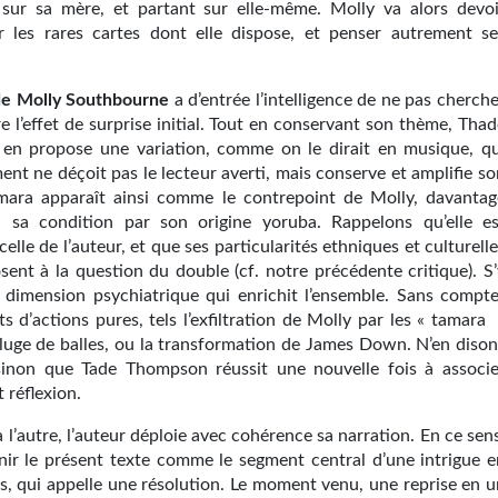
sur sa mère, et partant sur elle-même. Molly va alors devoi
er les rares cartes dont elle dispose, et penser autrement se
 de Molly Southbourne
a d’entrée l’intelligence de ne pas cherch
e l’effet de surprise initial. Tout en conservant son thème, Tha
n propose une variation, comme on le dirait en musique, qu
nt ne déçoit pas le lecteur averti, mais conserve et amplifie so
amara apparaît ainsi comme le contrepoint de Molly, davantag
 sa condition par son origine yoruba. Rappelons qu’elle es
elle de l’auteur, et que ses particularités ethniques et culturell
sent à la question du double (cf. notre précédente critique). S’
 dimension psychiatrique qui enrichit l’ensemble. Sans compte
 d’actions pures, tels l’exfiltration de Molly par les « tamara 
luge de balles, ou la transformation de James Down. N’en dison
sinon que Tade Thompson réussit une nouvelle fois à associe
t réflexion.
à l’autre, l’auteur déploie avec cohérence sa narration. En ce sen
nir le présent texte comme le segment central d’une intrigue e
es, qui appelle une résolution. Le moment venu, une reprise en u