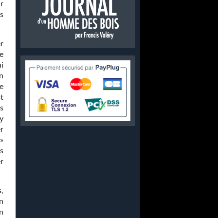
r
s
er
de
i
n
e
t
es
y
r
»
s
r
s,
n
n