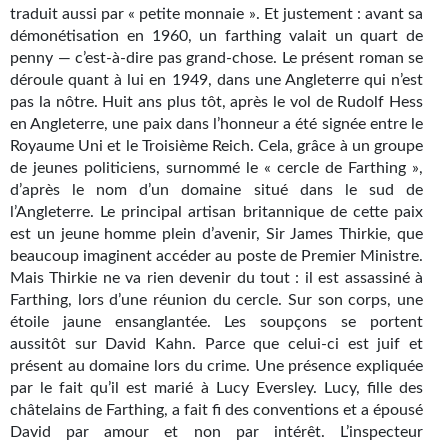
Kvasar
traduit aussi par « petite monnaie ». Et justement : avant sa
démonétisation en 1960, un farthing valait un quart de
Pulps
penny — c’est-à-dire pas grand-chose. Le présent roman se
déroule quant à lui en 1949, dans une Angleterre qui n’est
Wotan
pas la nôtre. Huit ans plus tôt, après le vol de Rudolf Hess
en Angleterre, une paix dans l’honneur a été signée entre le
Étoiles vives
Royaume Uni et le Troisième Reich. Cela, grâce à un groupe
de jeunes politiciens, surnommé le « cercle de Farthing »,
Yellow Submarine
d’après le nom d’un domaine situé dans le sud de
l’Angleterre. Le principal artisan britannique de cette paix
NUMÉRIQUE
est un jeune homme plein d’avenir, Sir James Thirkie, que
beaucoup imaginent accéder au poste de Premier Ministre.
Romans et recueils
Mais Thirkie ne va rien devenir du tout : il est assassiné à
Farthing, lors d’une réunion du cercle. Sur son corps, une
Une Heure-Lumière
étoile jaune ensanglantée. Les soupçons se portent
aussitôt sur David Kahn. Parce que celui-ci est juif et
Nouvelles
présent au domaine lors du crime. Une présence expliquée
par le fait qu’il est marié à Lucy Eversley. Lucy, fille des
Bifrost
châtelains de Farthing, a fait fi des conventions et a épousé
Livres audio
David par amour et non par intérêt. L’inspecteur