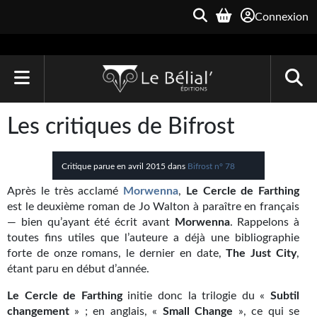
Connexion
ACCUEIL
Les critiques de Bifrost
LIVRES
Critique parue en avril 2015 dans
Bifrost n° 78
Le Bélial'
Après le très acclamé
Morwenna
,
Le Cercle de Farthing
Une Heure-Lumière
est le deuxième roman de Jo Walton à paraître en français
— bien qu’ayant été écrit avant
Morwenna
. Rappelons à
Archive du Futur
toutes fins utiles que l’auteure a déjà une bibliographie
forte de onze romans, le dernier en date,
The Just City
,
Parallaxe
étant paru en début d’année.
Quarante-Deux
Le Cercle de Farthing
initie donc la trilogie du «
Subtil
changement
» ; en anglais, «
Small Change
», ce qui se