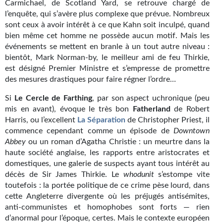
Carmichael, de Scotland Yard, se retrouve chargé de
Gratuit
l’enquête, qui s’avère plus complexe que prévue. Nombreux
sont ceux à avoir intérêt à ce que Kahn soit inculpé, quand
Sans DRM
bien même cet homme ne possède aucun motif. Mais les
événements se mettent en branle à un tout autre niveau :
BIFROST
bientôt, Mark Norman-by, le meilleur ami de feu Thirkie,
est désigné Premier Ministre et s’empresse de promettre
Tous les numéros
des mesures drastiques pour faire régner l’ordre…
En numérique
Si
Le Cercle de Farthing
, par son aspect uchronique (peu
mis en avant), évoque le très bon
Fatherland
de Robert
S'abonner
Harris, ou l’excellent
La Séparation
de Christopher Priest, il
commence cependant comme un épisode de
Downtown
Les critiques
Abbey
ou un roman d’Agatha Christie : un meurtre dans la
haute société anglaise, les rapports entre aristocrates et
Le blog
domestiques, une galerie de suspects ayant tous intérêt au
décès de Sir James Thirkie. Le
whodunit
s’estompe vite
Le prix des lecteurs
toutefois : la portée politique de ce crime pèse lourd, dans
cette Angleterre divergente où les préjugés antisémites,
GOODIES
anti-communistes et homophobes sont forts — rien
d’anormal pour l’époque, certes. Mais le contexte européen