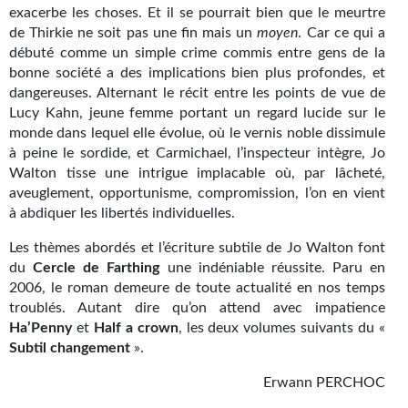
Goodies Gotland
exacerbe les choses. Et il se pourrait bien que le meurtre
de Thirkie ne soit pas une fin mais un
moyen
. Car ce qui a
Tirages d’art Une Heure-Lumière
débuté comme un simple crime commis entre gens de la
bonne société a des implications bien plus profondes, et
PLUS
dangereuses. Alternant le récit entre les points de vue de
Lucy Kahn, jeune femme portant un regard lucide sur le
À paraître
monde dans lequel elle évolue, où le vernis noble dissimule
à peine le sordide, et Carmichael, l’inspecteur intègre, Jo
Revue de presse
Walton tisse une intrigue implacable où, par lâcheté,
Récompenses
aveuglement, opportunisme, compromission, l’on en vient
à abdiquer les libertés individuelles.
Newsletter
Les thèmes abordés et l’écriture subtile de Jo Walton font
du
Cercle de Farthing
Le Bélial' sur Youtube
une indéniable réussite. Paru en
2006, le roman demeure de toute actualité en nos temps
LE BLOG BIFROST
troublés. Autant dire qu’on attend avec impatience
Ha’Penny
et
Half a crown
, les deux volumes suivants du «
Tous les articles
Subtil changement
».
Erwann PERCHOC
La Bibliothèque orbitale