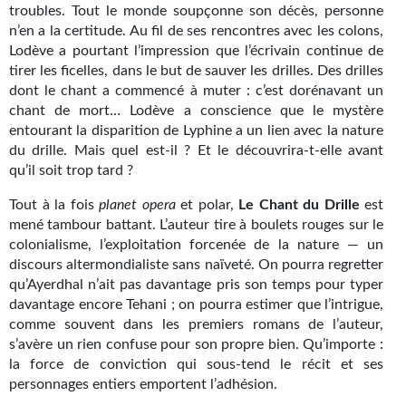
troubles. Tout le monde soupçonne son décès, personne
Gratuit
n’en a la certitude. Au fil de ses rencontres avec les colons,
Lodève a pourtant l’impression que l’écrivain continue de
Sans DRM
tirer les ficelles, dans le but de sauver les drilles. Des drilles
dont le chant a commencé à muter : c’est dorénavant un
BIFROST
chant de mort… Lodève a conscience que le mystère
entourant la disparition de Lyphine a un lien avec la nature
Tous les numéros
du drille. Mais quel est-il ? Et le découvrira-t-elle avant
qu’il soit trop tard ?
En numérique
Tout à la fois
planet opera
et polar,
Le Chant du Drille
est
S'abonner
mené tambour battant. L’auteur tire à boulets rouges sur le
colonialisme, l’exploitation forcenée de la nature — un
Les critiques
discours altermondialiste sans naïveté. On pourra regretter
qu’Ayerdhal n’ait pas davantage pris son temps pour typer
Le blog
davantage encore Tehani ; on pourra estimer que l’intrigue,
comme souvent dans les premiers romans de l’auteur,
Le prix des lecteurs
s’avère un rien confuse pour son propre bien. Qu’importe :
la force de conviction qui sous-tend le récit et ses
GOODIES
personnages entiers emportent l’adhésion.