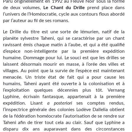
Paru originellement en 1992 au Fleuve Noir sous la forme
Kvasar
de deux volumes,
Le Chant du Drille
prend place dans
l’univers de l’Homéocratie, cycle aux contours flous abordé
Pulps
par l’auteur au fil de ses romans.
Wotan
Le Drille du titre est une sorte de lémurien, natif de la
planète sylvestre Taheni, qui se caractérise par un chant
Étoiles vives
ravissant émis chaque matin à l’aube, et qui a été qualifié
d’espèce non-intelligente par la première expédition
Yellow Submarine
humaine. Dommage pour lui. Le souci est que les drilles se
laissent désormais mourir en masse, à l’orée des villes et
NUMÉRIQUE
villages. Au point que la survie de l’espèce est maintenant
menacée. Un triste état de fait qui a pour cause les
Romans et recueils
humains, Taheni ayant été ouverte à la colonisation et à
Une Heure-Lumière
l’exploitation quelques décennies plus tôt. Vernang
Lyphine, écrivain fantasque, appartenait à la première
Nouvelles
expédition. Lisant
a posteriori
ses comptes rendus,
l’inspectrice générale des colonies Lodève Dallelia obtient
Bifrost
de la fédération homéocrate l’autorisation de se rendre sur
Taheni afin de tirer tout cela au clair. Sauf que Lyphine a
Livres audio
disparu dix ans auparavant dans des circonstances