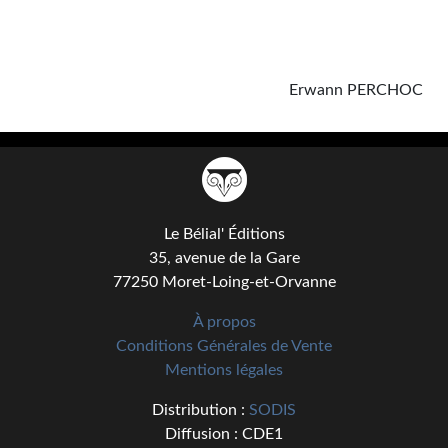
Goodies Gotland
Tirages d’art Une Heure-Lumière
PLUS
Erwann PERCHOC
À paraître
Revue de presse
Récompenses
Le Bélial' Éditions
Newsletter
35, avenue de la Gare
77250 Moret-Loing-et-Orvanne
Le Bélial' sur Youtube
À propos
LE BLOG BIFROST
Conditions Générales de Vente
Mentions légales
Tous les articles
Distribution :
SODIS
La Bibliothèque orbitale
Diffusion : CDE1