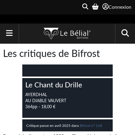
Connexion
ACCUEIL
Les critiques de Bifrost
LIVRES
Le Bélial'
Le Chant du Drille
Une Heure-Lumière
AYERDHAL
Archive du Futur
AU DIABLE VAUVERT
364pp - 18,00 €
Parallaxe
Quarante-Deux
Critique parue en avril 2025 dans
Bifrost n° 118