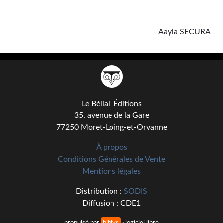
Journal d'un homme des bois
FORUMS
Aayla SECURA
CONTACT
Nous contacter
F.A.Q.
Le Bélial' Éditions
Soumettre un manuscrit
35, avenue de la Gare
77250 Moret-Loing-et-Orvanne
Support technique
À propos
Conditions Générales de Vente
Mentions légales
Distribution :
SODIS
Diffusion : CDE1
propulsé par
biblys
· logiciel libre