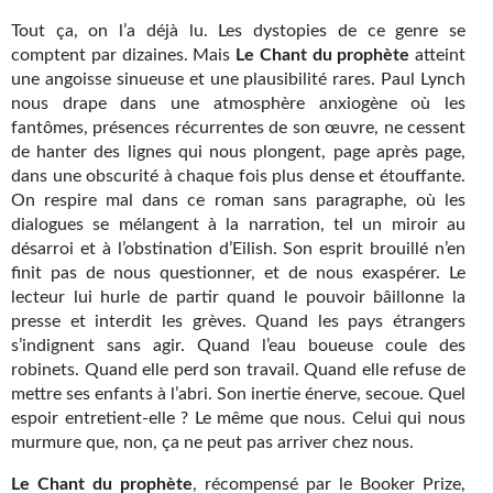
Gratuit
Tout ça, on l’a déjà lu. Les dystopies de ce genre se
comptent par dizaines. Mais
Le Chant
du
prophète
atteint
Sans DRM
une angoisse sinueuse et une plausibilité rares. Paul Lynch
nous drape dans une atmosphère anxiogène où les
BIFROST
fantômes, présences récurrentes de son œuvre, ne cessent
de hanter des lignes qui nous plongent, page après page,
Tous les numéros
dans une obscurité à chaque fois plus dense et étouffante.
On respire mal dans ce roman sans paragraphe, où les
En numérique
dialogues se mélangent à la narration, tel un miroir au
désarroi et à l’obstination d’Eilish. Son esprit brouillé n’en
S'abonner
finit pas de nous questionner, et de nous exaspérer. Le
lecteur lui hurle de partir quand le pouvoir bâillonne la
Les critiques
presse et interdit les grèves. Quand les pays étrangers
s’indignent sans agir. Quand l’eau boueuse coule des
Le blog
robinets. Quand elle perd son travail. Quand elle refuse de
mettre ses enfants à l’abri. Son inertie énerve, secoue. Quel
Le prix des lecteurs
espoir entretient-elle ? Le même que nous. Celui qui nous
murmure que, non, ça ne peut pas arriver chez nous.
GOODIES
Le Chant du prophète
, récompensé par le Booker Prize,