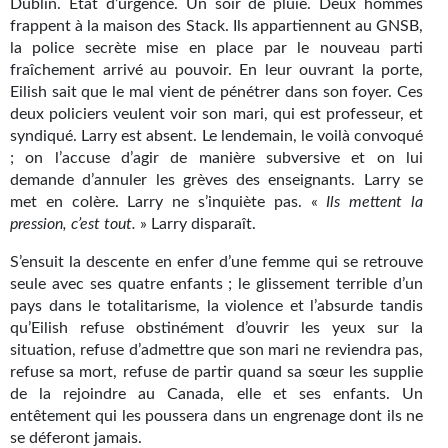
Dublin. État d’urgence. Un soir de pluie. Deux hommes
Kvasar
frappent à la maison des Stack. Ils appartiennent au GNSB,
la police secrète mise en place par le nouveau parti
Pulps
fraîchement arrivé au pouvoir. En leur ouvrant la porte,
Eilish sait que le mal vient de pénétrer dans son foyer. Ces
Wotan
deux policiers veulent voir son mari, qui est professeur, et
syndiqué. Larry est absent. Le lendemain, le voilà convoqué
Étoiles vives
; on l’accuse d’agir de manière subversive et on lui
Yellow Submarine
demande d’annuler les grèves des enseignants. Larry se
met en colère. Larry ne s’inquiète pas. «
Ils
mettent
la
NUMÉRIQUE
pression, c’est tout.
» Larry disparaît.
S’ensuit la descente en enfer d’une femme qui se retrouve
Romans et recueils
seule avec ses quatre enfants ; le glissement terrible d’un
Une Heure-Lumière
pays dans le totalitarisme, la violence et l’absurde tandis
qu’Eilish refuse obstinément d’ouvrir les yeux sur la
Nouvelles
situation, refuse d’admettre que son mari ne reviendra pas,
refuse sa mort, refuse de partir quand sa sœur les supplie
Bifrost
de la rejoindre au Canada, elle et ses enfants. Un
entêtement qui les poussera dans un engrenage dont ils ne
Livres audio
se déferont jamais.