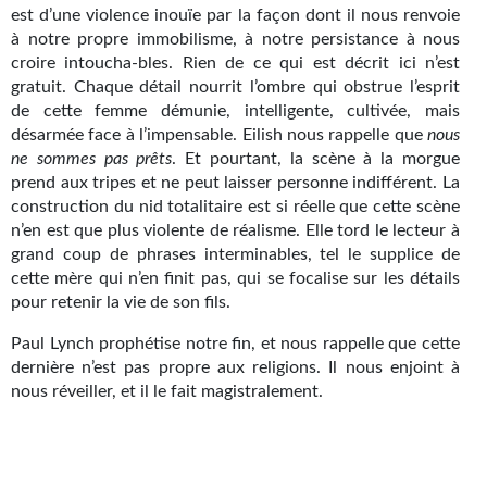
Goodies Gotland
est d’une violence inouïe par la façon dont il nous renvoie
à notre propre immobilisme, à notre persistance à nous
Tirages d’art Une Heure-Lumière
croire intoucha-bles. Rien de ce qui est décrit ici n’est
gratuit. Chaque détail nourrit l’ombre qui obstrue l’esprit
PLUS
de cette femme démunie, intelligente, cultivée, mais
désarmée face à l’impensable. Eilish nous rappelle que
nous
À paraître
ne
sommes
pas
prêts
. Et pourtant, la scène à la morgue
prend aux tripes et ne peut laisser personne indifférent. La
Revue de presse
construction du nid totalitaire est si réelle que cette scène
Récompenses
n’en est que plus violente de réalisme. Elle tord le lecteur à
grand coup de phrases interminables, tel le supplice de
Newsletter
cette mère qui n’en finit pas, qui se focalise sur les détails
pour retenir la vie de son fils.
Le Bélial' sur Youtube
Paul Lynch prophétise notre fin, et nous rappelle que cette
LE BLOG BIFROST
dernière n’est pas propre aux religions. Il nous enjoint à
nous réveiller, et il le fait magistralement.
Tous les articles
La Bibliothèque orbitale