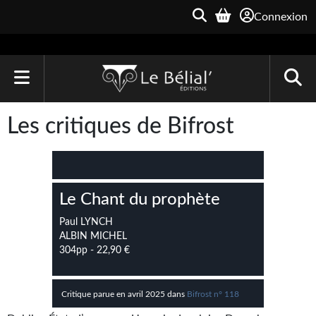
Connexion
ACCUEIL
Les critiques de Bifrost
LIVRES
Le Bélial'
Le Chant du prophète
Une Heure-Lumière
Paul LYNCH
Archive du Futur
ALBIN MICHEL
304pp - 22,90 €
Parallaxe
Quarante-Deux
Critique parue en avril 2025 dans
Bifrost n° 118